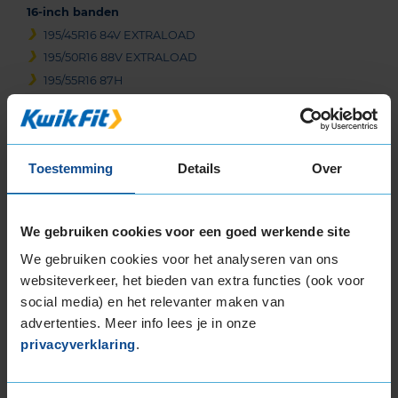
16-inch banden
195/45R16 84V EXTRALOAD
195/50R16 88V EXTRALOAD
195/55R16 87H
195/55R16 87V
195/55R16 91H EXTRALOAD
195/55R16 91V EXTRALOAD
Toestemming
Details
Over
205/45R16 87W EXTRALOAD
205/50R16 87W
205/55R16 91H
We gebruiken cookies voor een goed werkende site
205/55R16 91V
We gebruiken cookies voor het analyseren van ons
205/55R16 91W
websiteverkeer, het bieden van extra functies (ook voor
205/55R16 91W
social media) en het relevanter maken van
205/55R16 91W
advertenties. Meer info lees je in onze
205/55R16 91W RUNFLAT
privacyverklaring
.
205/55R16 94V EXTRALOAD
205/60R16 92H
205/60R16 92V