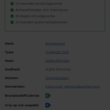
12 maanden productgarantie
Achteraf betalen of in 3 termijnen
30 dagen omruilgarantie
3 maanden gratis herbalanceren
Merk:
Bridgestone
Type:
TURANZA T005
Maat:
245/45 R19 102H
Snelheid:
H (t/m 210 km/u)
Seizoen:
Zomerbanden
Kenmerken:
Extra Load
,
Velgrandbescherming
Brandstofefficiëntie:
A
Grip op nat wegdek:
A