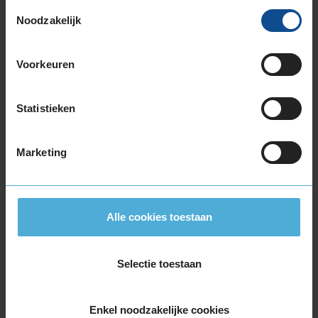
Toestemmingsselectie
205/60R16 96H EXTRALOAD
Noodzakelijk
205/60R16 96V EXTRALOAD
205/60R16 96W EXTRALOAD RUNFLAT
Voorkeuren
205/65R16 95H
205/65R16 95W
215/55R16 93H
Statistieken
215/55R16 93V
215/55R16 93W
Marketing
215/55R16 97H EXTRALOAD
215/55R16 97W EXTRALOAD
215/60R16 95V
215/60R16 95V
Alle cookies toestaan
215/60R16 99H EXTRALOAD
215/60R16 99V EXTRALOAD
Selectie toestaan
215/65R16 102V EXTRALOAD
215/65R16 98H
215/65R16 98H
Enkel noodzakelijke cookies