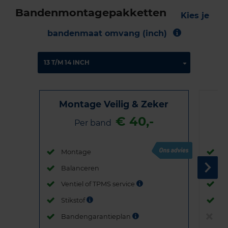
Bandenmontagepakketten
Kies je
bandenmaat omvang (inch)
Montage Veilig & Zeker
€ 40,-
Per band
Montage
M
Balanceren
B
Ventiel of TPMS service
Ve
Stikstof
St
Bandengarantieplan
B