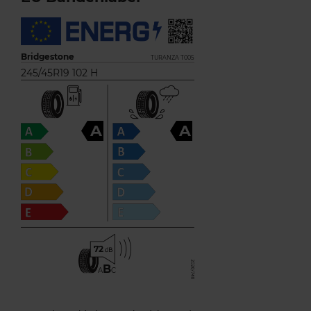
Bridgestone
TURANZA T005
245/45R19 102 H
A
A
72
B
A
C