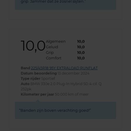
grip. Jammer dat ze zosnel slijten.
10,0
Algemeen
10,0
Geluid
10,0
Grip
10,0
Comfort
10,0
Band
225/45R18 95Y EXTRALOAD RUNFLAT
Datum beoordeling
13 december 2024
Type rijder
Sportief
Auto
BMW 330e 2.0 Plug-In Hybrid SD 4-cil. Q
252pk
Kilometer per jaar
50.000 km of meer
Banden zijn boven verachting goed!