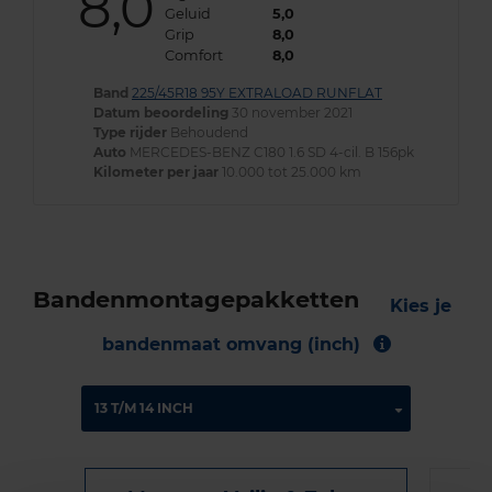
8,0
Geluid
5,0
Grip
8,0
Comfort
8,0
Band
225/45R18 95Y EXTRALOAD RUNFLAT
Datum beoordeling
30 november 2021
Type rijder
Behoudend
Auto
MERCEDES-BENZ C180 1.6 SD 4-cil. B 156pk
Kilometer per jaar
10.000 tot 25.000 km
Bandenmontagepakketten
Kies je
bandenmaat omvang (inch)