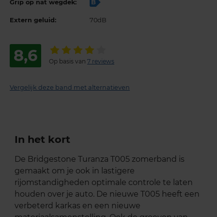
Grip op nat wegdek:
B
Extern geluid:
70dB
8,6
Op basis van
7 reviews
Vergelijk deze band met alternatieven
In het kort
De Bridgestone Turanza T005 zomerband is
gemaakt om je ook in lastigere
rijomstandigheden optimale controle te laten
houden over je auto. De nieuwe T005 heeft een
verbeterd karkas en een nieuwe