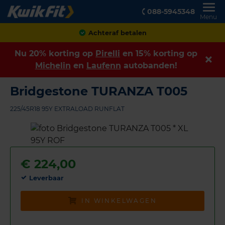
088-5945348
Menu
Klanten geven ons een
8,9
Nu 20% korting op
Pirelli
en 15% korting op
Michelin
en
Laufenn
autobanden!
Bridgestone TURANZA T005
225/45R18 95Y EXTRALOAD RUNFLAT
€
224,00
Leverbaar
IN WINKELWAGEN