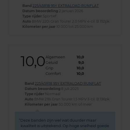
Band
225/45R18 95Y EXTRALOAD RUNFLAT
Datum beoordeling
2 januari 2026
Type rijder
Sportief
Auto
BMW 220i Gran Tourer 2.0 MPV 4-cil. B 192pk
Kilometer per jaar
10.000 tot 25.000 km
10,0
Algemeen
10,0
Geluid
9,0
Grip
10,0
Comfort
10,0
Band
225/45R18 95Y EXTRALOAD RUNFLAT
Datum beoordeling
8 juli 2025
Type rijder
Normaal
Auto
BMW 218i Gran Tourer 1.5 MPV 3-cil. B 136pk
Kilometer per jaar
50.000 km of meer
Deze banden zijn wel wat duurder maar
kwaliteit is uitstekend. Op hoge snelheid goede