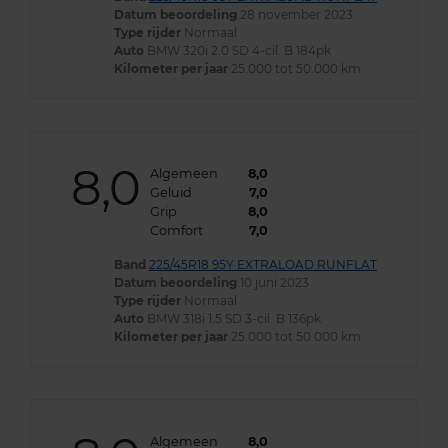
Datum beoordeling
28 november 2023
Type rijder
Normaal
Auto
BMW 320i 2.0 SD 4-cil. B 184pk
Kilometer per jaar
25.000 tot 50.000 km
8,0
Algemeen
8,0
Geluid
7,0
Grip
8,0
Comfort
7,0
Band
225/45R18 95Y EXTRALOAD RUNFLAT
Datum beoordeling
10 juni 2023
Type rijder
Normaal
Auto
BMW 318i 1.5 SD 3-cil. B 136pk
Kilometer per jaar
25.000 tot 50.000 km
Algemeen
8,0