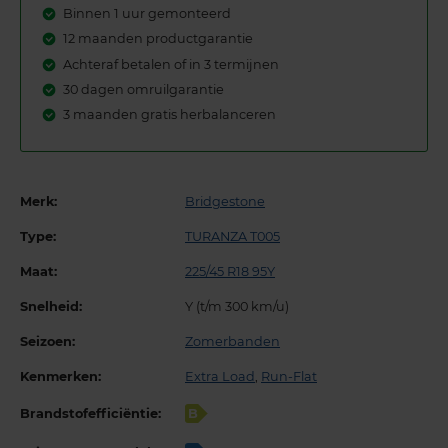
Binnen 1 uur gemonteerd
12 maanden productgarantie
Achteraf betalen of in 3 termijnen
30 dagen omruilgarantie
3 maanden gratis herbalanceren
Merk:
Bridgestone
Type:
TURANZA T005
Maat:
225/45 R18 95Y
Snelheid:
Y (t/m 300 km/u)
Seizoen:
Zomerbanden
Kenmerken:
Extra Load
,
Run-Flat
Brandstofefficiëntie:
B