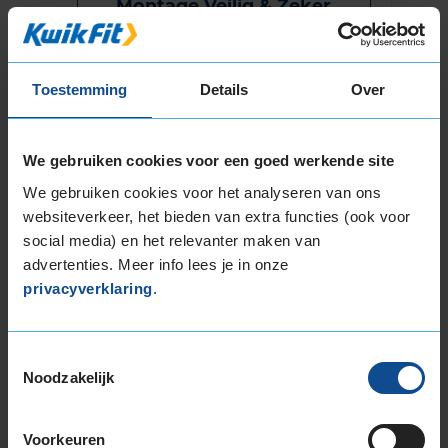
Montage Veilig & Zeker
€ 40,-
Per band
Toestemming
Details
Over
Montage
M
Balanceren
B
We gebruiken cookies voor een goed werkende site
Ventiel of TPMS service
Ve
We gebruiken cookies voor het analyseren van ons
Stikstof
St
websiteverkeer, het bieden van extra functies (ook voor
Bandengarantieplan
B
social media) en het relevanter maken van
advertenties. Meer info lees je in onze
privacyverklaring
.
Item
1
Toestemmingsselectie
of
Noodzakelijk
3
Voorkeuren