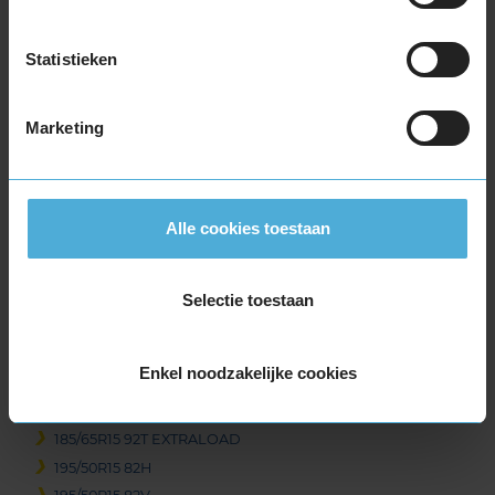
Beschikbare bandenmaten
Statistieken
14-inch banden
175/65R14 82T
185/60R14 82H
Marketing
15-inch banden
155/60R15 74T
165/65R15 81T
Alle cookies toestaan
175/55R15 77T
175/65R15 84H
Selectie toestaan
185/55R15 82V
185/60R15 84H
185/60R15 88H EXTRALOAD
Enkel noodzakelijke cookies
185/65R15 88H
185/65R15 88T
185/65R15 92T EXTRALOAD
195/50R15 82H