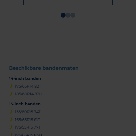
Item
1
of
3
Beschikbare bandenmaten
14-inch banden
175/65R14 82T
185/60R14 82H
15-inch banden
155/60R15 74T
165/65R15 81T
175/55R15 77T
175/65R15 84H