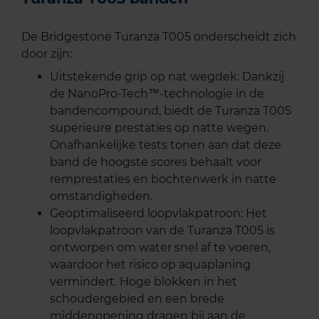
De Bridgestone Turanza T005 onderscheidt zich
door zijn:
Uitstekende grip op nat wegdek: Dankzij
de NanoPro-Tech™-technologie in de
bandencompound, biedt de Turanza T005
superieure prestaties op natte wegen.
Onafhankelijke tests tonen aan dat deze
band de hoogste scores behaalt voor
remprestaties en bochtenwerk in natte
omstandigheden.
Geoptimaliseerd loopvlakpatroon: Het
loopvlakpatroon van de Turanza T005 is
ontworpen om water snel af te voeren,
waardoor het risico op aquaplaning
vermindert. Hoge blokken in het
schoudergebied en een brede
middenopening dragen bij aan de