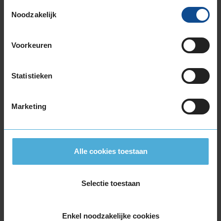
Toestemmingsselectie
205/60R16 96H EXTRALOAD
Noodzakelijk
205/60R16 96V EXTRALOAD
205/60R16 96W EXTRALOAD RUNFLAT
Voorkeuren
205/65R16 95H
205/65R16 95W
215/55R16 93H
Statistieken
215/55R16 93V
215/55R16 93W
Marketing
215/55R16 97H EXTRALOAD
215/55R16 97W EXTRALOAD
215/60R16 95V
215/60R16 95V
Alle cookies toestaan
215/60R16 99H EXTRALOAD
215/60R16 99V EXTRALOAD
Selectie toestaan
215/65R16 102V EXTRALOAD
215/65R16 98H
215/65R16 98H
Enkel noodzakelijke cookies