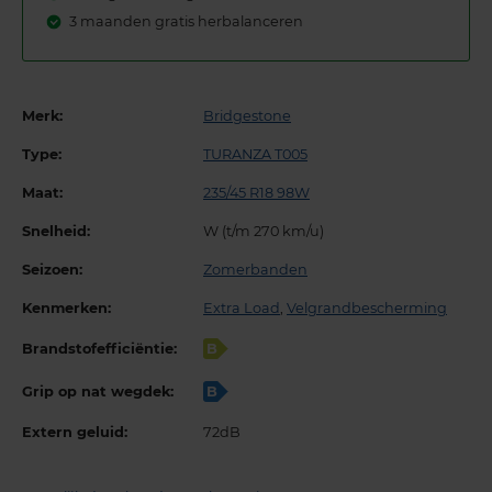
3 maanden gratis herbalanceren
Merk:
Bridgestone
Type:
TURANZA T005
Maat:
235/45 R18 98W
Snelheid:
W (t/m 270 km/u)
Seizoen:
Zomerbanden
Kenmerken:
Extra Load
,
Velgrandbescherming
Brandstofefficiëntie:
B
Grip op nat wegdek:
B
Extern geluid:
72dB