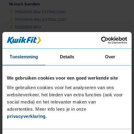
16-inch banden
195/45R16 84V EXTRALOAD
195/50R16 88V EXTRALOAD
195/55R16 87H
195/55R16 87V
195/55R16 91H EXTRALOAD
195/55R16 91V EXTRALOAD
Toestemming
Details
Over
205/45R16 87W EXTRALOAD
205/50R16 87W
205/55R16 91H
We gebruiken cookies voor een goed werkende site
205/55R16 91V
We gebruiken cookies voor het analyseren van ons
205/55R16 91W
websiteverkeer, het bieden van extra functies (ook voor
205/55R16 91W
social media) en het relevanter maken van
205/55R16 91W
advertenties. Meer info lees je in onze
205/55R16 91W RUNFLAT
privacyverklaring
.
205/55R16 94V EXTRALOAD
205/60R16 92H
205/60R16 92V