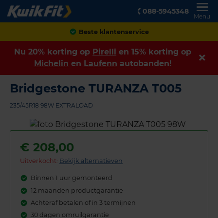
088-5945348
Menu
Achteraf betalen
Nu 20% korting op
Pirelli
en 15% korting op
Michelin
en
Laufenn
autobanden!
Bridgestone TURANZA T005
235/45R18 98W EXTRALOAD
€
208,00
Uitverkocht:
Bekijk alternatieven
Binnen 1 uur gemonteerd
12 maanden productgarantie
Achteraf betalen of in 3 termijnen
30 dagen omruilgarantie