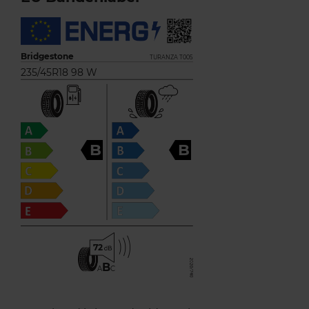
Bridgestone
TURANZA T005
235/45R18 98 W
B
B
72
B
A
C