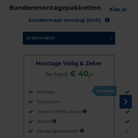
Bandenmontagepakketten
Kies je
bandenmaat omvang (inch)
Montage Veilig & Zeker
€ 40,-
Per band
Montage
M
Balanceren
B
Ventiel of TPMS service
Ve
Stikstof
St
Bandengarantieplan
B