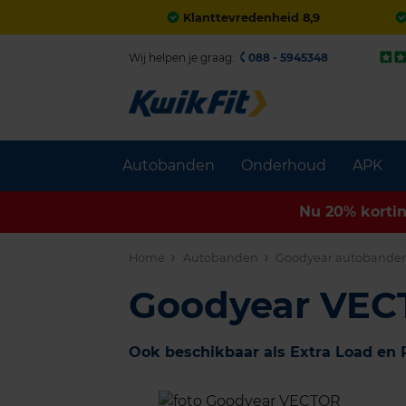
Klanttevredenheid 8,9
Wij helpen je graag.
088 - 5945348
Autobanden
Onderhoud
APK
Nu 20% korti
Home
Autobanden
Goodyear autobande
Goodyear VEC
Ook beschikbaar als Extra Load en 