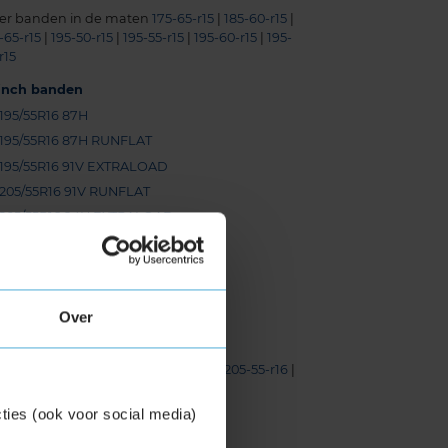
er banden in de maten
175-65-r15
|
185-60-r15
|
-65-r15
|
195-50-r15
|
195-55-r15
|
195-60-r15
|
195-
r15
-inch banden
195/55R16 87H
195/55R16 87H RUNFLAT
195/55R16 91V EXTRALOAD
205/55R16 91V RUNFLAT
205/55R16 94H EXTRALOAD
205/55R16 94V EXTRALOAD
215/45R16 90V EXTRALOAD
215/60R16 95V
Over
215/60R16 99V EXTRALOAD
225/60R16 102W EXTRALOAD
er banden in de maten
195-55-r16
|
205-55-r16
|
-45-r16
|
215-60-r16
ties (ook voor social media)
-inch banden
175/65R17 87H