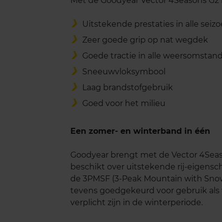
Met de Goodyear Vector 4Seasons G2 b
Uitstekende prestaties in alle seiz
Zeer goede grip op nat wegdek
Goede tractie in alle weersomsta
Sneeuwvloksymbool
Laag brandstofgebruik
Goed voor het milieu
Een zomer- en winterband in één
Goodyear brengt met de Vector 4Seas
beschikt over uitstekende rij-eigen
de 3PMSF (3-Peak Mountain with Snow F
tevens goedgekeurd voor gebruik als
verplicht zijn in de winterperiode.