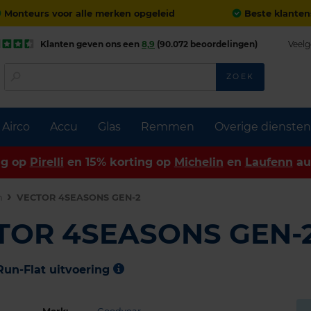
Monteurs voor alle merken opgeleid
Beste klanten
Klanten geven ons een
8,9
(90.072 beoordelingen)
Veelg
ZOEK
Airco
Accu
Glas
Remmen
Overige diensten
ng op
Pirelli
en 15% korting op
Michelin
en
Laufenn
au
n
VECTOR 4SEASONS GEN-2
TOR 4SEASONS GEN-
Run-Flat uitvoering