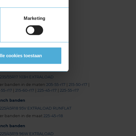
205/55R17 95V EXTRALOAD
215/50R17 95V EXTRALOAD
Marketing
215/55R17 94V
215/60R17 96H
215/65R17 99V
225/45R17 91V RUNFLAT
225/45R17 94V EXTRALOAD
lle cookies toestaan
225/45R17 94V EXTRALOAD
225/55R17 97V
235/55R17 103H EXTRALOAD
er banden in de maten
205-55-r17
|
215-50-r17
|
-55-r17
|
215-60-r17
|
225-45-r17
|
225-55-r17
-inch banden
225/45R18 95V EXTRALOAD RUNFLAT
er banden in de maat
225-45-r18
-inch banden
225/45R19 96W EXTRALOAD