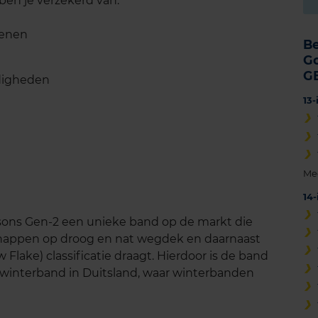
en je verzekerd van:
oenen
B
G
G
ndigheden
13
Me
14
ons Gen-2 een unieke band op de markt die
schappen op droog en nat wegdek en daarnaast
lake) classificatie draagt. Hierdoor is de band
 winterband in Duitsland, waar winterbanden