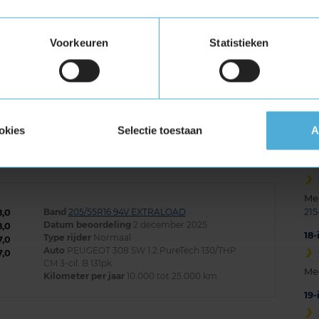
Band
155/65R14 75T
9,0
Datum beoordeling
16 februari 2026
8,0
Voorkeuren
Statistieken
Type rijder
Normaal
8,0
Auto
CITROEN C1 1.0 HB 3-cil. B 68pk
8,0
Kilometer per jaar
50.000 km of meer
 de weg ondanks dat ik een kleine auto heb
okies
Selectie toestaan
A
Me
Band
205/55R16 94V EXTRALOAD
215
8,0
Datum beoordeling
2 december 2025
8,0
18
Type rijder
Normaal
7,0
Auto
PEUGEOT 308 SW 1.2 PureTech 130/THP
7,0
CM 3-cil. B 131pk
Me
Kilometer per jaar
10.000 tot 25.000 km
19