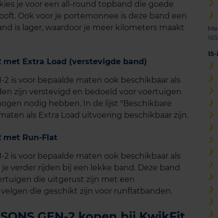
ies je voor een all-round topband die goede
ooft. Ook voor je portemonnee is deze band een
nd is lager, waardoor je meer kilometers maakt
Me
165
15
et Extra Load (verstevigde band)
is voor bepaalde maten ook beschikbaar als
den zijn verstevigd en bedoeld voor voertuigen
gen nodig hebben. In de lijst "Beschikbare
aten als Extra Load uitvoering beschikbaar zijn.
met Run-Flat
is voor bepaalde maten ook beschikbaar als
je verder rijden bij een lekke band. Deze band
rtuigen die uitgerust zijn met een
lgen die geschikt zijn voor runflatbanden.
ONS GEN-2 kopen bij KwikFit