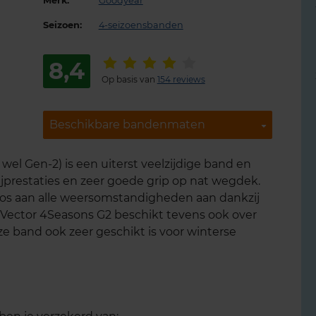
Merk:
Goodyear
Seizoen:
4-seizoensbanden
8,4
Op basis van
154 reviews
Beschikbare bandenmaten
Beschikbare bandenmaten
el Gen-2) is een uiterst veelzijdige band en
 rijprestaties en zeer goede grip op nat wegdek.
os aan alle weersomstandigheden aan dankzij
Vector 4Seasons G2 beschikt tevens ook over
 band ook zeer geschikt is voor winterse