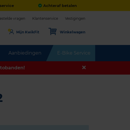
service
Achteraf betalen
estelde vragen
Klantenservice
Vestigingen
Mijn KwikFit
Winkelwagen
Aanbiedingen
E-Bike Service
tobanden!
2