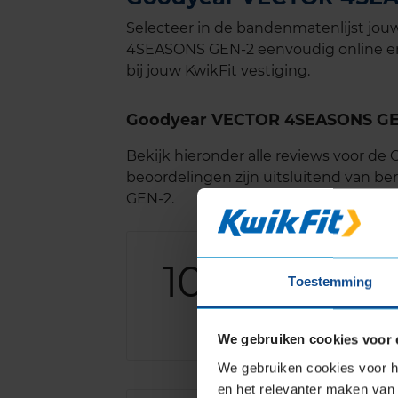
Selecteer in de bandenmatenlijst j
4SEASONS GEN-2 eenvoudig online en p
bij jouw KwikFit vestiging.
Goodyear VECTOR 4SEASONS GE
Bekijk hieronder alle reviews voor 
beoordelingen zijn uitsluitend van 
GEN-2.
10,0
Algemeen
1
Toestemming
Geluid
1
Grip
1
Comfort
1
We gebruiken cookies voor 
We gebruiken cookies voor he
en het relevanter maken van 