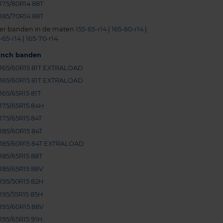
175/80R14 88T
185/70R14 88T
er banden in de maten
155-65-r14
|
165-60-r14
|
-65-r14
|
165-70-r14
-inch banden
165/60R15 81T EXTRALOAD
165/60R15 81T EXTRALOAD
165/65R15 81T
175/65R15 84H
175/65R15 84T
185/60R15 84T
185/60R15 84T EXTRALOAD
185/65R15 88T
185/65R15 88V
195/50R15 82H
195/55R15 85H
195/60R15 88V
195/65R15 91H