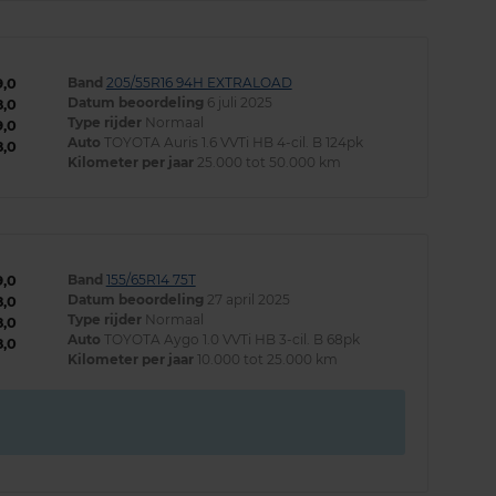
Band
205/55R16 94H EXTRALOAD
9,0
Datum beoordeling
6 juli 2025
8,0
Type rijder
Normaal
9,0
Auto
TOYOTA Auris 1.6 VVTi HB 4-cil. B 124pk
8,0
Kilometer per jaar
25.000 tot 50.000 km
Band
155/65R14 75T
9,0
Datum beoordeling
27 april 2025
8,0
Type rijder
Normaal
8,0
Auto
TOYOTA Aygo 1.0 VVTi HB 3-cil. B 68pk
8,0
Kilometer per jaar
10.000 tot 25.000 km