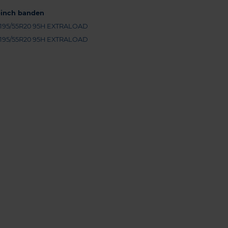
-inch banden
195/55R20 95H EXTRALOAD
195/55R20 95H EXTRALOAD