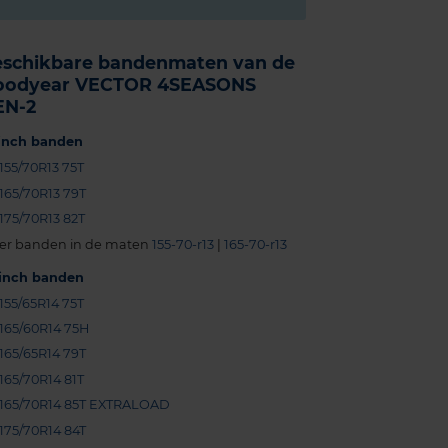
eschikbare bandenmaten van de
oodyear VECTOR 4SEASONS
EN-2
-inch banden
155/70R13 75T
165/70R13 79T
175/70R13 82T
er banden in de maten
155-70-r13
|
165-70-r13
-inch banden
155/65R14 75T
165/60R14 75H
165/65R14 79T
165/70R14 81T
165/70R14 85T EXTRALOAD
175/70R14 84T