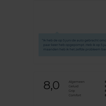
Ik heb de op 5 juni de auto gebracht omd
paar keer heb opgepompt..Heb ik op 5 ju
maanden heb ik het zelfde probleem ban
8,0
Algemeen
Geluid
Grip
Comfort