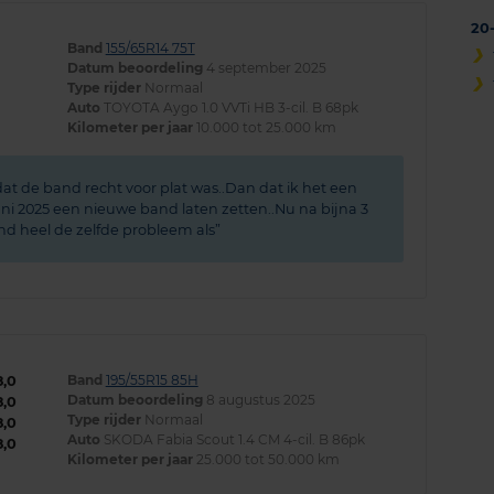
20
Band
155/65R14 75T
Datum beoordeling
4 september 2025
Type rijder
Normaal
Auto
TOYOTA Aygo 1.0 VVTi HB 3-cil. B 68pk
Kilometer per jaar
10.000 tot 25.000 km
at de band recht voor plat was..Dan dat ik het een
ni 2025 een nieuwe band laten zetten..Nu na bijna 3
d heel de zelfde probleem als
Band
195/55R15 85H
8,0
Datum beoordeling
8 augustus 2025
8,0
Type rijder
Normaal
8,0
Auto
SKODA Fabia Scout 1.4 CM 4-cil. B 86pk
8,0
Kilometer per jaar
25.000 tot 50.000 km