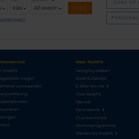
ZOEK OP
s
kies
All season
ZOEK
PERSOONL
n bandenmaat?
antenservice
Meer KwikFit
n KwikFit
Vestiging zoeken
lgestelde vragen
KwikFit Zakelijk
gemene voorwaarden
E-Bike Service
vacyverklaring
Over KwikFit
taalmethoden
Nieuws
tourneren
Kennisbank
varingen
Duurzaamheid
ntact
Partnerprogramma
Werken bij KwikFit