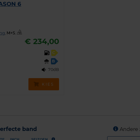
EASON 6
ing
,
,
€ 234,00
C
B
70dB
KIES
erfecte band
Andere 
TE
INCH
SEIZOEN