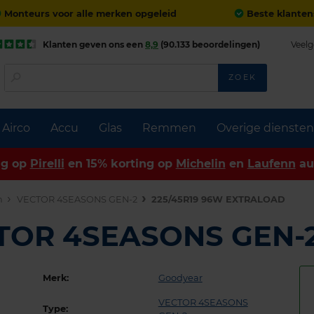
Monteurs voor alle merken opgeleid
Beste klanten
Klanten geven ons een
8,9
(90.133 beoordelingen)
Veelg
ZOEK
Airco
Accu
Glas
Remmen
Overige diensten
ng op
Pirelli
en 15% korting op
Michelin
en
Laufenn
au
n
VECTOR 4SEASONS GEN-2
225/45R19 96W EXTRALOAD
CTOR 4SEASONS GEN-
Merk:
Goodyear
VECTOR 4SEASONS
Type: