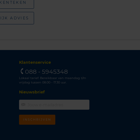
 KENTEKEN
IJK ADVIES
Klantenservice
088 - 5945348
Lokaal tarief. Bereikbaar van maandag t/m
vrijdag tussen 08.00 - 17.30 uur.
Nieuwsbrief
INSCHRIJVEN