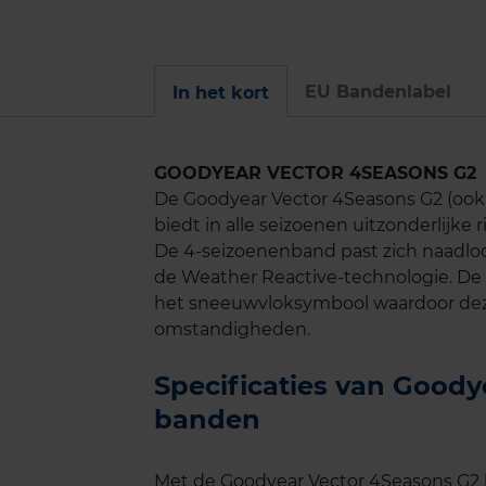
EU Bandenlabel
In het kort
GOODYEAR VECTOR 4SEASONS G2
De Goodyear Vector 4Seasons G2 (ook w
biedt in alle seizoenen uitzonderlijke
De 4-seizoenenband past zich naadlo
de Weather Reactive-technologie. De 
het sneeuwvloksymbool waardoor deze
omstandigheden.
Specificaties van Good
banden
Met de Goodyear Vector 4Seasons G2 b