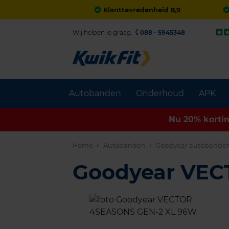
Klanttevredenheid 8,9
Wij helpen je graag.
088 - 5945348
Autobanden
Onderhoud
APK
Nu 20% korti
Home
Autobanden
Goodyear autobande
Goodyear VE