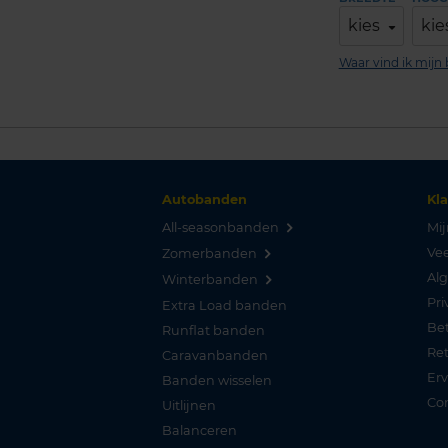
kies
kie
Waar vind ik mij
Autobanden
Kl
All-seasonbanden
Mij
Vee
Zomerbanden
Al
Winterbanden
Pri
Extra Load banden
Be
Runflat banden
Re
Caravanbanden
Er
Banden wisselen
Co
Uitlijnen
Balanceren