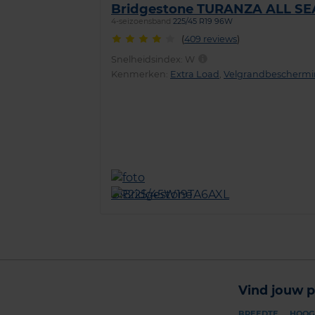
Bridgestone TURANZA ALL S
4-seizoensband
225/45 R19 96W
(
409 reviews
)
Snelheidsindex:
W
Kenmerken:
Extra Load
,
Velgrandbescherm
Vind jouw p
BREEDTE
HOOG