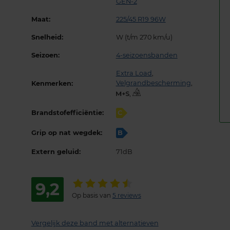
GEN-2
Maat:
225/45 R19 96W
Snelheid:
W (t/m 270 km/u)
Seizoen:
4-seizoensbanden
Extra Load
,
Velgrandbescherming
,
Kenmerken:
,
Brandstofefficiëntie:
C
Grip op nat wegdek:
B
Extern geluid:
71dB
9,2
Op basis van
5 reviews
Vergelijk deze band met alternatieven