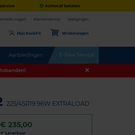
service
Achteraf betalen
estelde vragen
Klantenservice
Vestigingen
Mijn KwikFit
Winkelwagen
Aanbiedingen
E-Bike Service
tobanden!
2
225/45R19 96W EXTRALOAD
€
235,00
Leverbaar