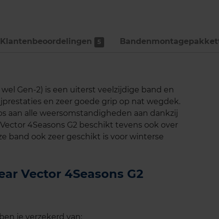
Klantenbeoordelingen
Bandenmontage­pakket
5
el Gen-2) is een uiterst veelzijdige band en
 rijprestaties en zeer goede grip op nat wegdek.
os aan alle weersomstandigheden aan dankzij
Vector 4Seasons G2 beschikt tevens ook over
 band ook zeer geschikt is voor winterse
year Vector 4Seasons G2
en je verzekerd van: