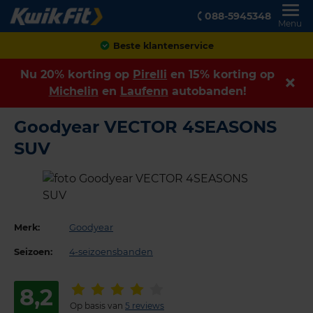
088-5945348
Menu
Beste klantenservice
Nu 20% korting op
Pirelli
en 15% korting op
Michelin
en
Laufenn
autobanden!
Goodyear VECTOR 4SEASONS
SUV
Merk:
Goodyear
Seizoen:
4-seizoensbanden
8,2
Op basis van
5 reviews