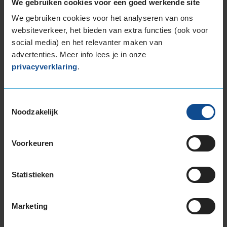
We gebruiken cookies voor een goed werkende site
Kilometer per jaar
25.000 tot 50.000 km
We gebruiken cookies voor het analyseren van ons
websiteverkeer, het bieden van extra functies (ook voor
social media) en het relevanter maken van
advertenties. Meer info lees je in onze
8,0
Algemeen
8,0
privacyverklaring
.
Geluid
8,0
Grip
8,0
Comfort
8,0
Toestemmingsselectie
Band
215/70R16 100T
Noodzakelijk
Datum beoordeling
11 november 2023
Type rijder
Normaal
Auto
TOYOTA RAV 4 1.8 VVTi SUV 4-cil. B 125pk
Kilometer per jaar
10.000 tot 25.000 km
Voorkeuren
De banden zelf uitgekozen , winter /zomerbanden
Statistieken
, erg stabiel en goeie grip dat is wat ik beleef in de
auto. Verder geen verstand van .
Marketing