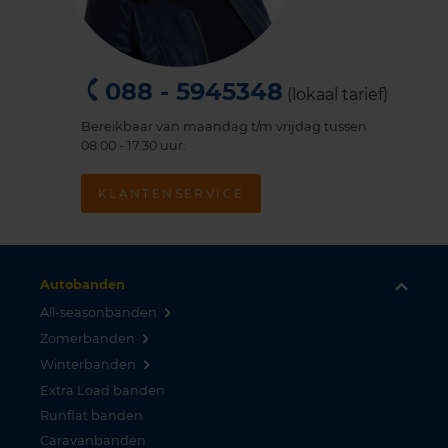
088 - 5945348
(lokaal tarief)
Bereikbaar van maandag t/m vrijdag tussen
08.00 - 17.30 uur.
KLANTENSERVICE
Autobanden
All-seasonbanden
Zomerbanden
Winterbanden
Extra Load banden
Runflat banden
Caravanbanden