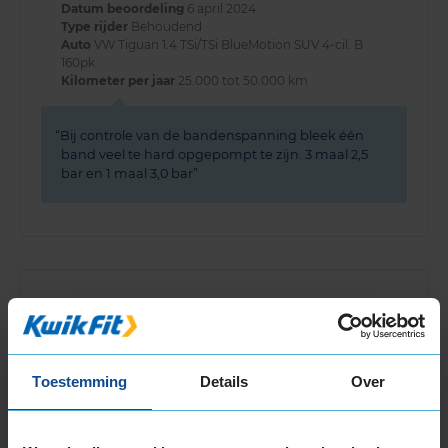
Datum beoordeling
6 april 2024
Type rijder
Behoudend
Auto
VW Tiguan 1.4 TSi/TSi BlueMotion SUV 4-cil. B
160pk
Kilometer per jaar
25.000 tot 50.000 km
Bij controle van de bandenspanning bleek één
band veel te hard opgepompt te zijn. 3 maal 2,5
bar en 1 maal 3,0 bar
10,0
Algemeen
10,0
Geluid
10,0
Grip
10,0
Comfort
10,0
Toestemming
Details
Over
Datum beoordeling
15 januari 2024
Type rijder
Normaal
Auto
FORD Kuga 1.5 EcoBoost SUV 4-cil. B 150pk