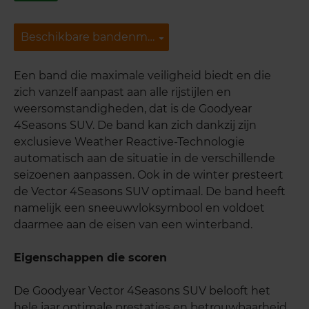
Beschikbare bandenmaten
Beschikbare bandenmaten
Een band die maximale veiligheid biedt en die
zich vanzelf aanpast aan alle rijstijlen en
weersomstandigheden, dat is de Goodyear
4Seasons SUV. De band kan zich dankzij zijn
exclusieve Weather Reactive-Technologie
automatisch aan de situatie in de verschillende
seizoenen aanpassen. Ook in de winter presteert
de Vector 4Seasons SUV optimaal. De band heeft
namelijk een sneeuwvloksymbool en voldoet
daarmee aan de eisen van een winterband.
Eigenschappen die scoren
De Goodyear Vector 4Seasons SUV belooft het
hele jaar optimale prestaties en betrouwbaarheid.