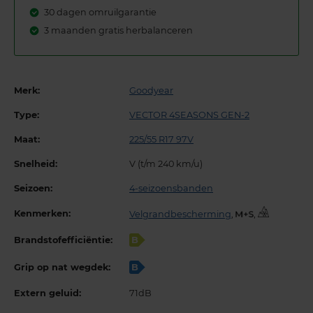
30 dagen omruilgarantie
3 maanden gratis herbalanceren
Merk:
Goodyear
Type:
VECTOR 4SEASONS GEN-2
Maat:
225/55 R17 97V
Snelheid:
V (t/m 240 km/u)
Seizoen:
4-seizoensbanden
Kenmerken:
Velgrandbescherming
,
,
Brandstofefficiëntie:
B
Grip op nat wegdek:
B
Extern geluid:
71dB