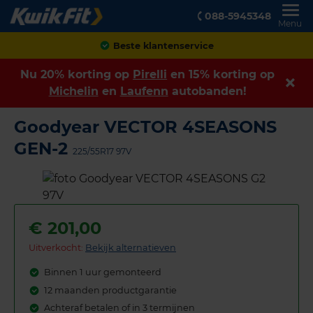
088-5945348
Menu
Achteraf betalen
Nu 20% korting op
Pirelli
en 15% korting op
Michelin
en
Laufenn
autobanden!
Goodyear VECTOR 4SEASONS
GEN-2
225/55R17 97V
€
201,00
Uitverkocht:
Bekijk alternatieven
Binnen 1 uur gemonteerd
12 maanden productgarantie
Achteraf betalen of in 3 termijnen