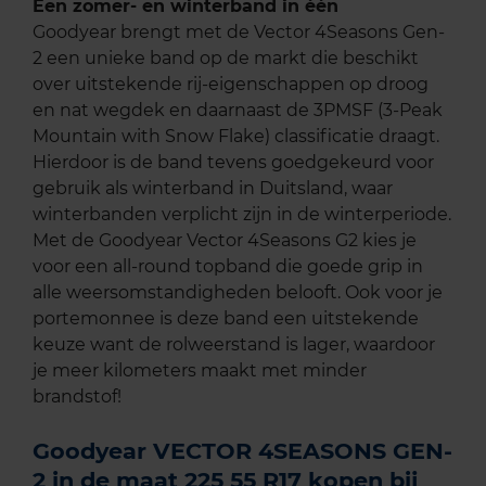
Een zomer- en winterband in één
Goodyear brengt met de Vector 4Seasons Gen-
2 een unieke band op de markt die beschikt
over uitstekende rij-eigenschappen op droog
en nat wegdek en daarnaast de 3PMSF (3-Peak
Mountain with Snow Flake) classificatie draagt.
Hierdoor is de band tevens goedgekeurd voor
gebruik als winterband in Duitsland, waar
winterbanden verplicht zijn in de winterperiode.
Met de Goodyear Vector 4Seasons G2 kies je
voor een all-round topband die goede grip in
alle weersomstandigheden belooft. Ook voor je
portemonnee is deze band een uitstekende
keuze want de rolweerstand is lager, waardoor
je meer kilometers maakt met minder
brandstof!
Goodyear VECTOR 4SEASONS GEN-
2 in de maat 225 55 R17 kopen bij