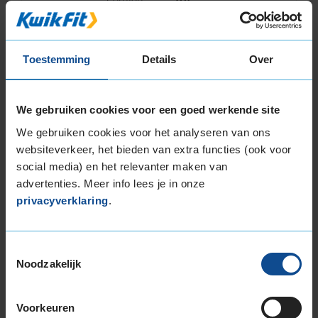
Band
225/55R17 97V
Datum beoordeling
1 april 2025
Type rijder
Normaal
Toestemming
Details
Over
Auto
CITROEN C5 2.0 SD 4-cil. B 140pk
Kilometer per jaar
25.000 tot 50.000 km
We gebruiken cookies voor een goed werkende site
.
We gebruiken cookies voor het analyseren van ons
websiteverkeer, het bieden van extra functies (ook voor
social media) en het relevanter maken van
advertenties. Meer info lees je in onze
privacyverklaring
.
9,0
Algemeen
9,0
Geluid
9,0
Grip
9,0
Toestemmingsselectie
Comfort
9,0
Noodzakelijk
Band
225/55R17 97V
Datum beoordeling
29 september 2023
Type rijder
Normaal
Voorkeuren
Auto
OPEL Zafira Tourer 1.4 ECOTEC MPV 4-cil. B