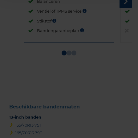
Balanceren
B
Ventiel of TPMS service
Ve
Stikstof
St
Bandengarantieplan
B
Item
1
of
3
Beschikbare bandenmaten
13-inch banden
155/70R13 75T
165/70R13 79T