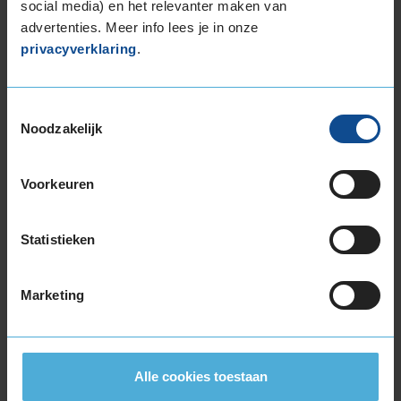
social media) en het relevanter maken van
advertenties. Meer info lees je in onze
privacyverklaring
.
Toestemmingsselectie
Bandenmontagepakketten
Noodzakelijk
Kies je
bandenmaat omvang (inch)
Voorkeuren
Statistieken
Montage Veilig & Zeker
Marketing
€ 40,-
Per band
Alle cookies toestaan
Montage
M