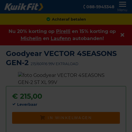
088-5945348
Menu
Achteraf betalen
Nu 20% korting op
Pirelli
en 15% korting op
Michelin
en
Laufenn
autobanden!
Goodyear VECTOR 4SEASONS
GEN-2
215/60R16 99V EXTRALOAD
€
215,00
Leverbaar
IN WINKELWAGEN