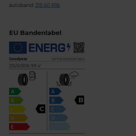
autoband:
215 60 R16
EU Bandenlabel
Goodyear
VECTOR 4SEASONS GEN-2
215/60R16 99 V
B
C