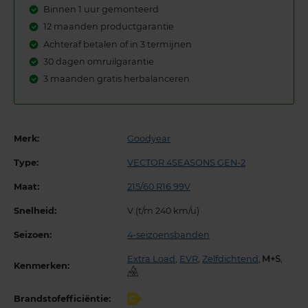
Binnen 1 uur gemonteerd
12 maanden productgarantie
Achteraf betalen of in 3 termijnen
30 dagen omruilgarantie
3 maanden gratis herbalanceren
Merk:
Goodyear
Type:
VECTOR 4SEASONS GEN-2
Maat:
215/60 R16 99V
Snelheid:
V (t/m 240 km/u)
Seizoen:
4-seizoensbanden
Extra Load
,
EVR
,
Zelfdichtend
,
,
Kenmerken:
Brandstofefficiëntie:
C