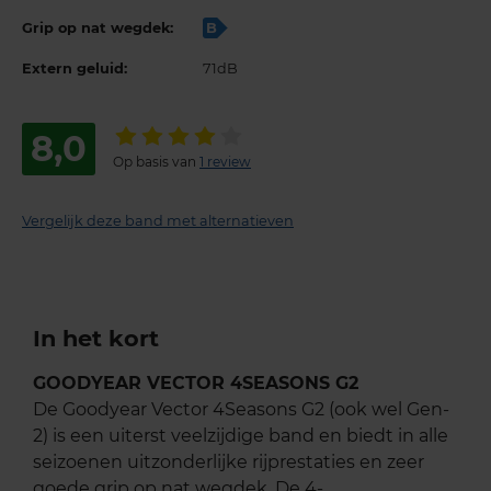
Grip op nat wegdek:
B
Extern geluid:
71dB
8,0
Op basis van
1 review
Vergelijk deze band met alternatieven
In het kort
GOODYEAR VECTOR 4SEASONS G2
De Goodyear Vector 4Seasons G2 (ook wel Gen-
2) is een uiterst veelzijdige band en biedt in alle
seizoenen uitzonderlijke rijprestaties en zeer
goede grip op nat wegdek. De 4-