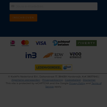
INSCHRIJVEN
©
KwikFit Nederland B.V., Daltonstraat 17, 3846BX Harderwijk, KvK 08017845 |
Algemene voorwaarden
•
Privacyverklaring
•
Cookiebeleid
•
Disclaimer
This site is protected by reCAPTCHA and the Google
Privacy Policy
and
Terms of
Service
apply.