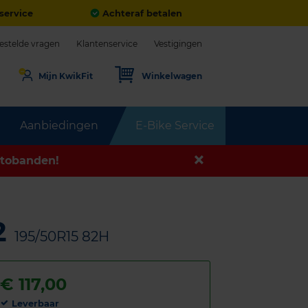
service
Achteraf betalen
estelde vragen
Klantenservice
Vestigingen
Mijn KwikFit
Winkelwagen
Aanbiedingen
E-Bike Service
tobanden!
2
195/50R15 82H
€
117,00
Leverbaar