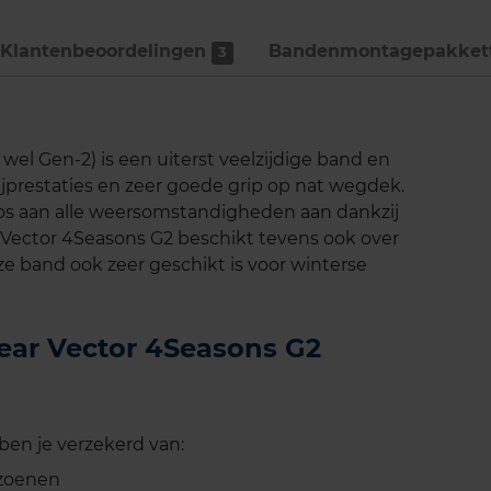
Klantenbeoordelingen
Bandenmontage­pakket
3
el Gen-2) is een uiterst veelzijdige band en
 rijprestaties en zeer goede grip op nat wegdek.
os aan alle weersomstandigheden aan dankzij
Vector 4Seasons G2 beschikt tevens ook over
 band ook zeer geschikt is voor winterse
year Vector 4Seasons G2
en je verzekerd van:
izoenen