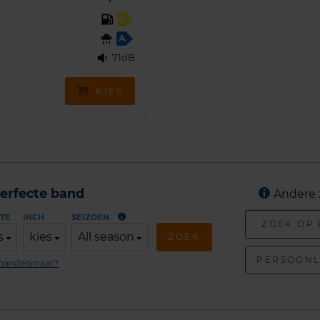
C
A
71dB
KIES
erfecte band
Andere 
TE
INCH
SEIZOEN
ZOEK OP
s
kies
All season
ZOEK
PERSOONL
n bandenmaat?