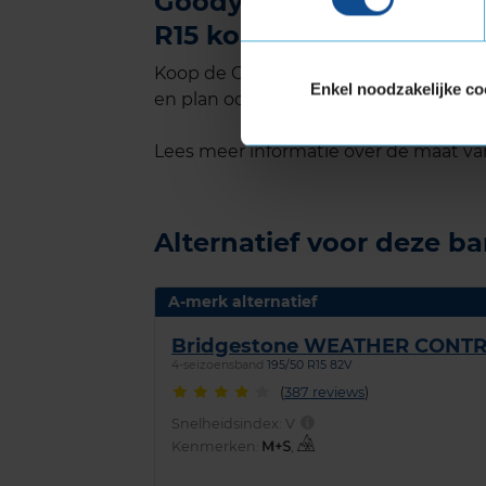
Goodyear VECTOR 4SEAS
R15 kopen bij KwikFit
Koop de Goodyear VECTOR 4SEASONS G
Enkel noodzakelijke co
en plan ook gelijk online je montageaf
Lees meer informatie over de maat v
Alternatief voor deze b
A-merk alternatief
Bridgestone WEATHER CONTR
4-seizoensband
195/50 R15 82V
(
387 reviews
)
Snelheidsindex:
V
Kenmerken:
,