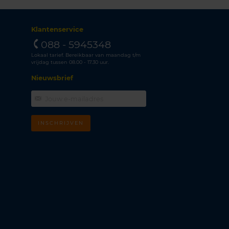
Klantenservice
088 - 5945348
Lokaal tarief. Bereikbaar van maandag t/m
vrijdag tussen 08.00 - 17.30 uur.
Nieuwsbrief
INSCHRIJVEN
m
k