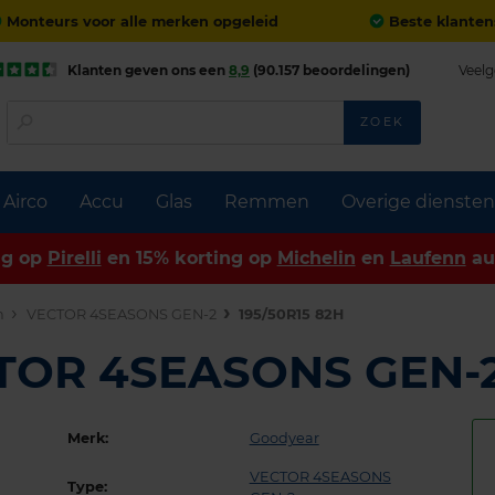
Monteurs voor alle merken opgeleid
Beste klanten
Klanten geven ons een
8,9
(90.157 beoordelingen)
Veelg
ZOEK
Airco
Accu
Glas
Remmen
Overige diensten
ng op
Pirelli
en 15% korting op
Michelin
en
Laufenn
au
n
VECTOR 4SEASONS GEN-2
195/50R15 82H
CTOR 4SEASONS GEN-
Merk:
Goodyear
VECTOR 4SEASONS
Type: