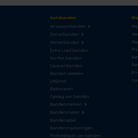
Autobanden
Kl
All-seasonbanden
Mij
Vee
Zomerbanden
Al
Winterbanden
Pri
Extra Load banden
Be
Runflat banden
Re
Caravanbanden
Er
Banden wisselen
Co
Uitlijnen
Balanceren
Opslag van banden
Bandenmerken
Bandenmaten
Bandenlabel
Bandenmarkeringen
Profieldiepte van banden