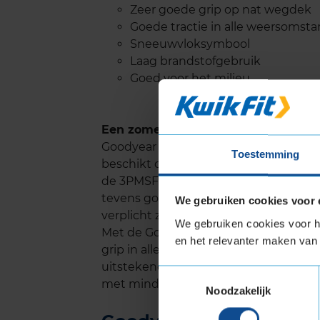
Zeer goede grip op nat wegdek
Goede tractie in alle weersoms
Sneeuwvloksymbool
Laag brandstofgebruik
Goed voor het milieu
Een zomer- en winterband in één
Goodyear brengt met de Vector 4Seas
Toestemming
beschikt over uitstekende rij-eigen
de 3PMSF (3-Peak Mountain with Snow F
tevens goedgekeurd voor gebruik als
We gebruiken cookies voor 
verplicht zijn in de winterperiode.
We gebruiken cookies voor he
Met de Goodyear Vector 4Seasons G2 k
en het relevanter maken van 
grip in alle weersomstandigheden bel
uitstekende keuze want de rolweersta
Toestemmingsselectie
met minder brandstof!
Noodzakelijk