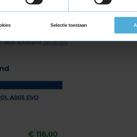
ONS GEN-2 in de maat 195 50
EN-2 in de maat 195 50 R15 eenvoudig online
okies
Selectie toestaan
A
spraak in bij jouw KwikFit vestiging.
an deze autoband:
195 50 R15
and
OL A005 EVO
€ 116,00