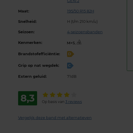
GEN-2
Maat:
195/50 R15 82H
Snelheid:
H (t/m 210 km/u)
Seizoen:
4-seizoensbanden
Kenmerken:
,
Brandstofefficiëntie:
D
Grip op nat wegdek:
C
Extern geluid:
71dB
8,3
Op basis van
3 reviews
Vergelijk deze band met alternatieven