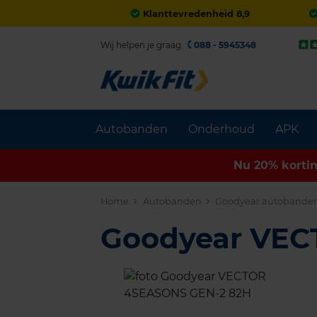
Klanttevredenheid 8,9
Wij helpen je graag.
088 - 5945348
Autobanden
Onderhoud
APK
Nu 20% korti
Home
Autobanden
Goodyear autobande
Goodyear VE