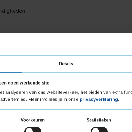
tandigheden
ons Gen-2 een unieke band op de markt die
Details
schappen op droog en nat wegdek en daarnaast
lake) classificatie draagt. Hierdoor is de band
 winterband in Duitsland, waar winterbanden
een goed werkende site
t analyseren van ons websiteverkeer, het bieden van extra func
ies je voor een all-round topband die goede
advertenties. Meer info lees je in onze
privacyverklaring
.
ooft. Ook voor je portemonnee is deze band een
nd is lager, waardoor je meer kilometers maakt
Voorkeuren
Statistieken