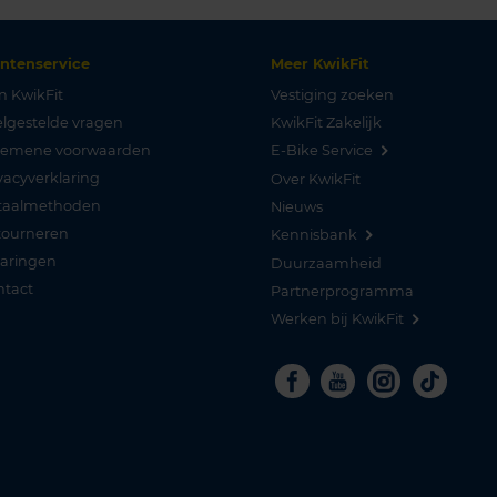
antenservice
Meer KwikFit
n KwikFit
Vestiging zoeken
lgestelde vragen
KwikFit Zakelijk
gemene voorwaarden
E-Bike Service
vacyverklaring
Over KwikFit
taalmethoden
Nieuws
tourneren
Kennisbank
varingen
Duurzaamheid
ntact
Partnerprogramma
Werken bij KwikFit
Facebook
Youtube
Instagra
Tikto