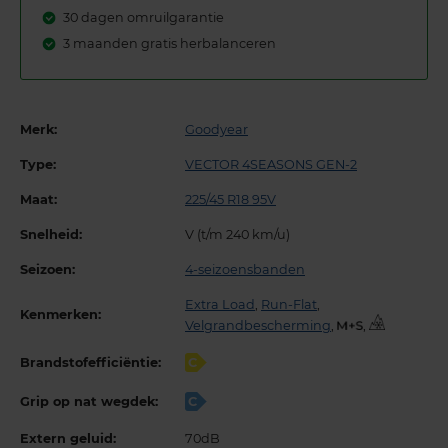
30 dagen omruilgarantie
3 maanden gratis herbalanceren
Merk:
Goodyear
Type:
VECTOR 4SEASONS GEN-2
Maat:
225/45 R18 95V
Snelheid:
V (t/m 240 km/u)
Seizoen:
4-seizoensbanden
Extra Load
,
Run-Flat
,
Kenmerken:
Velgrandbescherming
,
,
Brandstofefficiëntie:
C
Grip op nat wegdek:
C
Extern geluid:
70dB