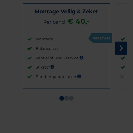
Montage Veilig & Zeker
€ 40,-
Per band
Montage
M
Balanceren
B
Ventiel of TPMS service
Ve
Stikstof
St
Bandengarantieplan
B
Item
1
of
3