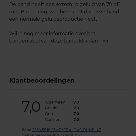
De band heeft een extern rolgeluid van 70 dB
met B-notering, wat betekent dat deze band
een normale geluidsproductie heeft.
Wil je nog meer informatie over het
bandenlabel van deze band, klik dan
hier
Klantbeoordelingen
7,0
Algemeen
7,0
Geluid
7,0
Grip
7,0
Comfort
7,0
Band
225/45R18 95V EXTRALOAD RUNFLAT
Datum beoordeling
23 april 2024