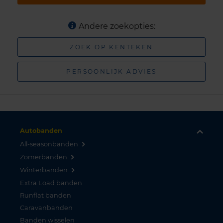
Andere zoekopties:
ZOEK OP KENTEKEN
PERSOONLIJK ADVIES
Autobanden
All-seasonbanden
Zomerbanden
Winterbanden
Extra Load banden
Runflat banden
Caravanbanden
Banden wisselen