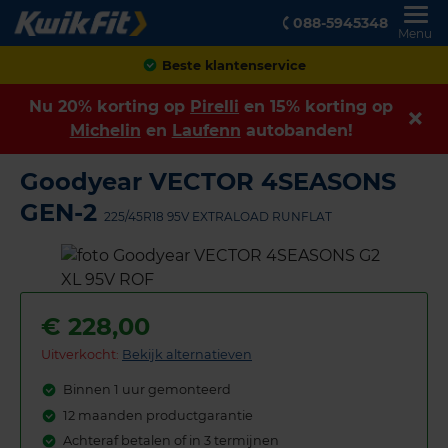
088-5945348
Menu
Achteraf betalen
Nu 20% korting op
Pirelli
en 15% korting op
Michelin
en
Laufenn
autobanden!
Goodyear VECTOR 4SEASONS
GEN-2
225/45R18 95V EXTRALOAD RUNFLAT
€
228,00
Uitverkocht:
Bekijk alternatieven
Binnen 1 uur gemonteerd
12 maanden productgarantie
Achteraf betalen of in 3 termijnen