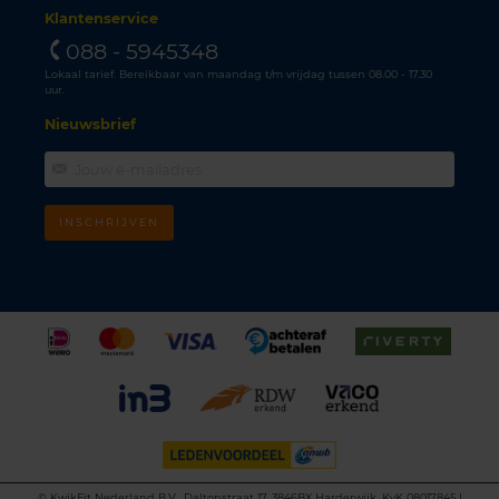
Klantenservice
088 - 5945348
Lokaal tarief. Bereikbaar van maandag t/m vrijdag tussen 08.00 - 17.30
uur.
Nieuwsbrief
INSCHRIJVEN
©
KwikFit Nederland B.V., Daltonstraat 17, 3846BX Harderwijk, KvK 08017845 |