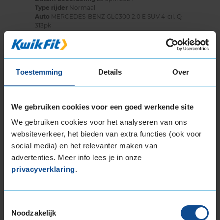
Type rijder
Normaal
Auto
MERCEDES-BENZ GLC300 2.0 E SUV 4-cil. Q
313pk
Kilometer per jaar
25.000 tot 50.000 km
Toestemming
Details
Over
9,0
Algemeen
9,0
Geluid
9,0
Grip
8,0
We gebruiken cookies voor een goed werkende site
Comfort
8,0
We gebruiken cookies voor het analyseren van ons
Band
225/45R18 95V EXTRALOAD RUNFLAT
websiteverkeer, het bieden van extra functies (ook voor
Datum beoordeling
23 september 2023
social media) en het relevanter maken van
Type rijder
Normaal
advertenties. Meer info lees je in onze
Auto
KIA Niro 1.6 Hybrid/Plug-In Hybrid SUV 4-cil.
M 105pk
privacyverklaring
.
Kilometer per jaar
25.000 tot 50.000 km
Toestemmingsselectie
Noodzakelijk