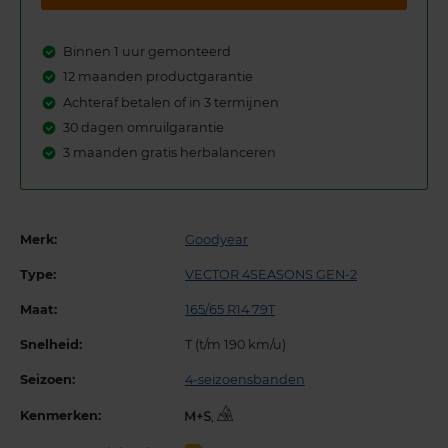
Binnen 1 uur gemonteerd
12 maanden productgarantie
Achteraf betalen of in 3 termijnen
30 dagen omruilgarantie
3 maanden gratis herbalanceren
Merk:
Goodyear
Type:
VECTOR 4SEASONS GEN-2
Maat:
165/65 R14 79T
Snelheid:
T (t/m 190 km/u)
Seizoen:
4-seizoensbanden
Kenmerken:
,