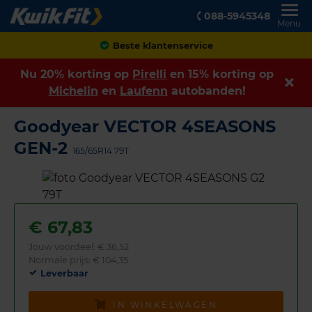
088-5945348
Menu
Achteraf betalen
Nu 20% korting op
Pirelli
en 15% korting op
Michelin
en
Laufenn
autobanden!
Goodyear VECTOR 4SEASONS
GEN-2
165/65R14 79T
€
67,83
Jouw voordeel:
€ 36,52
Normale prijs: € 104,35
Leverbaar
IN WINKELWAGEN