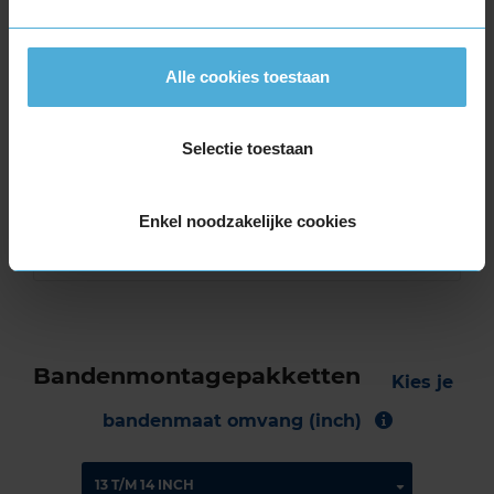
8,0
Algemeen
8,0
Alle cookies toestaan
Geluid
6,0
Grip
8,0
Comfort
9,0
Selectie toestaan
Band
165/65R14 79T
Datum beoordeling
11 februari 2023
Type rijder
Sportief
Enkel noodzakelijke cookies
Auto
SUZUKI Celerio 1.0 -/VVT HB 3-cil. B 68pk
Kilometer per jaar
10.000 tot 25.000 km
Bandenmontagepakketten
Kies je
bandenmaat omvang (inch)