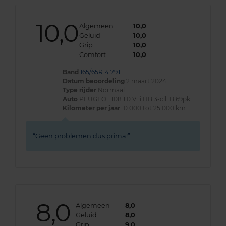
10,0
Algemeen
10,0
Geluid
10,0
Grip
10,0
Comfort
10,0
Band
165/65R14 79T
Datum beoordeling
2 maart 2024
Type rijder
Normaal
Auto
PEUGEOT 108 1.0 VTi HB 3-cil. B 69pk
Kilometer per jaar
10.000 tot 25.000 km
Geen problemen dus prima!
8,0
Algemeen
8,0
Geluid
8,0
Grip
9,0