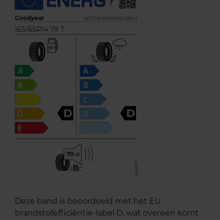
Goodyear
VECTOR 4SEASONS GEN-2
165/65R14 79 T
D
D
70
B
A
C
Deze band is beoordeeld met het EU
brandstofefficiëntie-label D, wat overeen komt