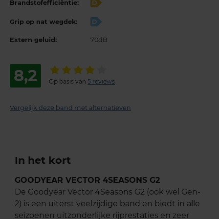
Brandstofefficiëntie:
D
Grip op nat wegdek:
D
Extern geluid:
70dB
8,2
Op basis van
5 reviews
Vergelijk deze band met alternatieven
In het kort
GOODYEAR VECTOR 4SEASONS G2
De Goodyear Vector 4Seasons G2 (ook wel Gen-
2) is een uiterst veelzijdige band en biedt in alle
seizoenen uitzonderlijke rijprestaties en zeer