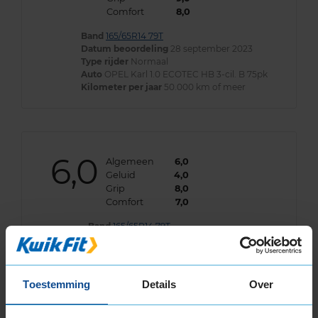
Comfort
8,0
Band
165/65R14 79T
Datum beoordeling
28 september 2023
Type rijder
Normaal
Auto
OPEL Karl 1.0 ECOTEC HB 3-cil. B 75pk
Kilometer per jaar
50.000 km of meer
6,0
Algemeen
6,0
Geluid
4,0
Grip
8,0
Comfort
7,0
Band
165/65R14 79T
Datum beoordeling
12 september 2023
Type rijder
Normaal
Auto
PEUGEOT 108 1.0 VTi HB 3-cil. B 69pk
Kilometer per jaar
10.000 tot 25.000 km
Toestemming
Details
Over
Valt enorm tegen hoeveel geluid de banden