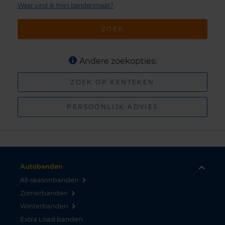
Waar vind ik mijn bandenmaat?
ZOEK
Andere zoekopties:
ZOEK OP KENTEKEN
PERSOONLIJK ADVIES
Autobanden
All-seasonbanden
Zomerbanden
Winterbanden
Extra Load banden