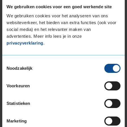
maken.
We gebruiken cookies voor een goed werkende site
We gebruiken cookies voor het analyseren van ons
websiteverkeer, het bieden van extra functies (ook voor
social media) en het relevanter maken van
advertenties. Meer info lees je in onze
9,0
privacyverklaring
.
Algemeen
9,0
Geluid
9,0
Grip
9,0
Comfort
9,0
Toestemmingsselectie
Noodzakelijk
Band
165/65R14 79T
Datum beoordeling
13 maart 2023
Type rijder
Normaal
Auto
SUZUKI Celerio 1.0 -/VVT HB 3-cil. B 68pk
Voorkeuren
Kilometer per jaar
0 tot 10.000 km
Statistieken
Prima banden
Marketing