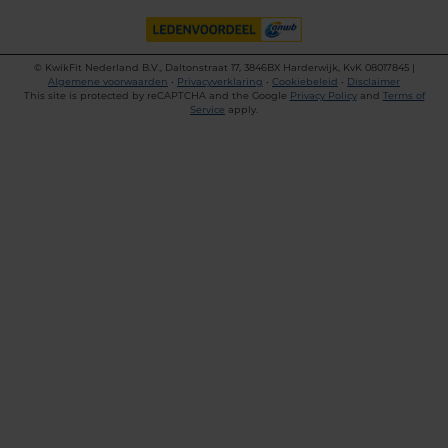
©
KwikFit Nederland B.V., Daltonstraat 17, 3846BX Harderwijk, KvK 08017845 |
Algemene voorwaarden
•
Privacyverklaring
•
Cookiebeleid
•
Disclaimer
This site is protected by reCAPTCHA and the Google
Privacy Policy
and
Terms of
Service
apply.