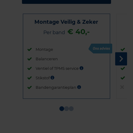
Montage Veilig & Zeker
€ 40,-
Per band
Montage
M
Balanceren
B
Ventiel of TPMS service
Ve
Stikstof
St
Bandengarantieplan
B
Item
1
of