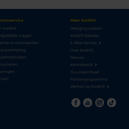
antenservice
Meer KwikFit
n KwikFit
Vestiging zoeken
lgestelde vragen
KwikFit Zakelijk
gemene voorwaarden
E-Bike Service
vacyverklaring
Over KwikFit
taalmethoden
Nieuws
tourneren
Kennisbank
varingen
Duurzaamheid
ntact
Partnerprogramma
Werken bij KwikFit
Facebook
Youtube
Instagra
Tikto