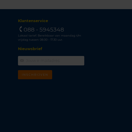
Klantenservice
088 - 5945348
Lokaal tarief. Bereikbaar van maandag t/m
vrijdag tussen 08.00 - 17.30 uur.
Nieuwsbrief
INSCHRIJVEN
m
k