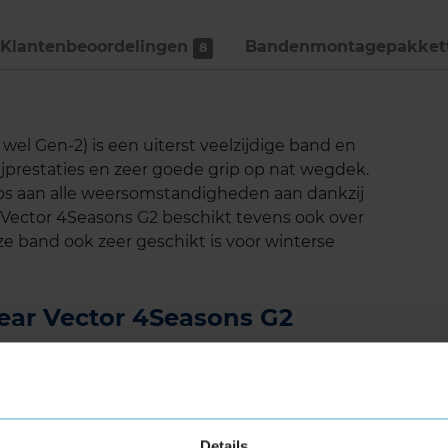
Klantenbeoordelingen
Bandenmontage­pakket
8
el Gen-2) is een uiterst veelzijdige band en
 rijprestaties en zeer goede grip op nat wegdek.
os aan alle weersomstandigheden aan dankzij
Vector 4Seasons G2 beschikt tevens ook over
 band ook zeer geschikt is voor winterse
year Vector 4Seasons G2
en je verzekerd van:
izoenen
Details