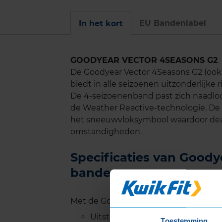
EU Bandenlabel
In het kort
GOODYEAR VECTOR 4SEASONS G2
De Goodyear Vector 4Seasons G2 (ook w
biedt in alle seizoenen uitzonderlijke
De 4-seizoenenband past zich naadlo
de Weather Reactive-technologie. De 
het sneeuwvloksymbool waardoor deze
omstandigheden.
Specificaties van Good
banden
Met de Goodyear Vector 4Seasons G2 b
Uitstekende prestaties in alle se
Toestemming