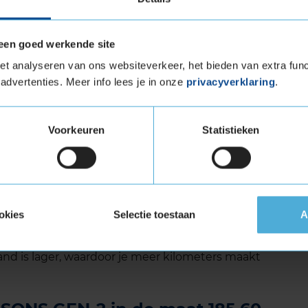
tandigheden
een goed werkende site
t analyseren van ons websiteverkeer, het bieden van extra func
advertenties. Meer info lees je in onze
privacyverklaring
.
Voorkeuren
Statistieken
ons Gen-2 een unieke band op de markt die
schappen op droog en nat wegdek en daarnaast
lake) classificatie draagt. Hierdoor is de band
 winterband in Duitsland, waar winterbanden
okies
Selectie toestaan
A
ies je voor een all-round topband die goede
ooft. Ook voor je portemonnee is deze band een
nd is lager, waardoor je meer kilometers maakt