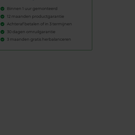
Binnen 1 uur gemonteerd
12 maanden productgarantie
Achteraf betalen of in 3 termijnen
30 dagen omruilgarantie
3 maanden gratis herbalanceren