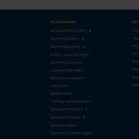
Autobanden
Kl
All-seasonbanden
Mij
Vee
Zomerbanden
Al
Winterbanden
Pri
Extra Load banden
Be
Runflat banden
Re
Caravanbanden
Er
Banden wisselen
Co
Uitlijnen
Balanceren
Opslag van banden
Bandenmerken
Bandenmaten
Bandenlabel
Bandenmarkeringen