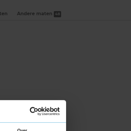
ten
Andere maten
48
Over