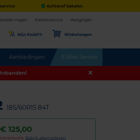
service
Achteraf betalen
estelde vragen
Klantenservice
Vestigingen
Mijn KwikFit
Winkelwagen
Aanbiedingen
E-Bike Service
tobanden!
2
185/60R15 84T
€
125,00
Uitverkocht:
Bekijk alternatieven