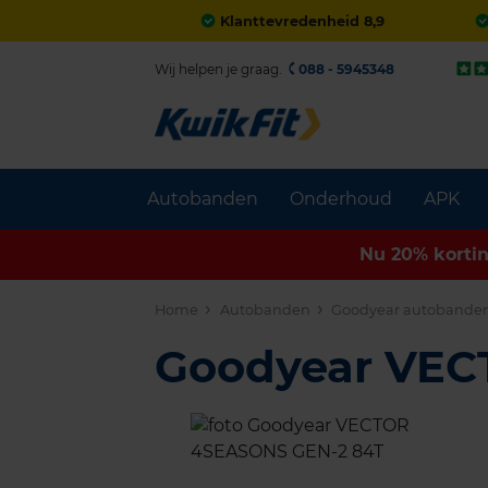
Klanttevredenheid 8,9
Wij helpen je graag.
088 - 5945348
Autobanden
Onderhoud
APK
Nu 20% korti
Home
Autobanden
Goodyear autobande
Goodyear VE