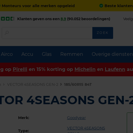
Monteurs voor alle merken opgeleid
Beste klanten
Klanten geven ons een
8,9
(90.052 beoordelingen)
Veelg
ZOEK
Airco
Accu
Glas
Remmen
Overige diensten
ng op
Pirelli
en 15% korting op
Michelin
en
Laufenn
au
n
VECTOR 4SEASONS GEN-2
185/60R15 84T
CTOR 4SEASONS GEN-
Merk:
Goodyear
VECTOR 4SEASONS
Type: