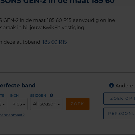
ONS GEN-2 in de maat 185 60
EN-2 in de maat 185 60 R15 eenvoudig online
spraak in bij jouw KwikFit vestiging.
an deze autoband:
185 60 R15
erfecte band
Andere 
TE
INCH
SEIZOEN
ZOEK OP
s
kies
All season
ZOEK
PERSOONL
n bandenmaat?