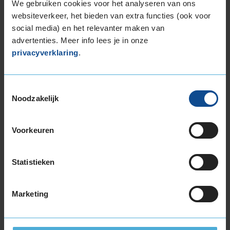
We gebruiken cookies voor het analyseren van ons
Auto
MAZDA CX30 2.0 SKYACTIV-X M Hybrid SUV 4-
cil. J 179pk
websiteverkeer, het bieden van extra functies (ook voor
Kilometer per jaar
25.000 tot 50.000 km
social media) en het relevanter maken van
advertenties. Meer info lees je in onze
privacyverklaring
.
8,0
Algemeen
8,0
Geluid
8,0
Toestemmingsselectie
Grip
8,0
Noodzakelijk
Comfort
8,0
Band
215/55R18 99V EXTRALOAD
Voorkeuren
Datum beoordeling
22 februari 2024
Type rijder
Normaal
Auto
NISSAN Qashqai 1.6 DIG-T SUV 4-cil. B 163pk
Kilometer per jaar
10.000 tot 25.000 km
Statistieken
Marketing
10,0
Algemeen
10,0
Geluid
10,0