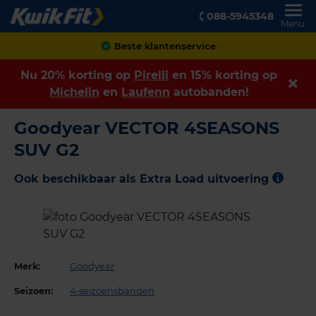
088-5945348
Menu
Beste klantenservice
Nu 20% korting op
Pirelli
en 15% korting op
Michelin
en
Laufenn
autobanden!
Goodyear VECTOR 4SEASONS
SUV G2
Ook beschikbaar als Extra Load uitvoering
Merk:
Goodyear
Seizoen:
4-seizoensbanden