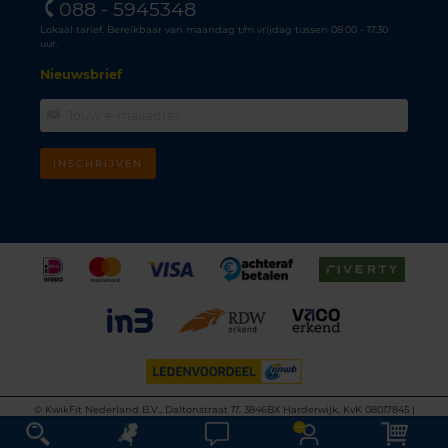
088 - 5945348
Lokaal tarief. Bereikbaar van maandag t/m vrijdag tussen 08.00 - 17.30
uur.
Nieuwsbrief
INSCHRIJVEN
©
KwikFit Nederland B.V., Daltonstraat 17, 3846BX Harderwijk, KvK 08017845 |
Algemene voorwaarden
•
Privacyverklaring
•
Cookiebeleid
•
Disclaimer
This site is protected by reCAPTCHA and the Google
Privacy Policy
and
Terms of