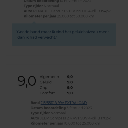
Datum beoordeling
10 november 2023
Type rijder
Normaal
Auto
RENAULT Captur 1.3 TCe 155 HB 4-cil. B 154pk
Kilometer per jaar
25.000 tot 50.000 km
Goede band maar ik vind het geluidsniveau meer
dan ik had verwacht.
9,0
Algemeen
9,0
Geluid
9,0
Grip
9,0
Comfort
9,0
Band
215/55R18 99V EXTRALOAD
Datum beoordeling
3 februari 2023
Type rijder
Normaal
Auto
JEEP Compass 2.4 VVT SUV 4-cil. B 170pk
Kilometer per jaar
10.000 tot 25.000 km