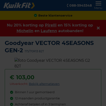
088-5945348
Menu
Achteraf betalen
Nu 20% korting op
Pirelli
en 15% korting op
Michelin
en
Laufenn
autobanden!
Goodyear VECTOR 4SEASONS
GEN-2
175/70R13 82T
€
103,00
Uitverkocht:
Bekijk alternatieven
Binnen 1 uur gemonteerd
12 maanden productgarantie
Achteraf betalen of in 3 termijnen