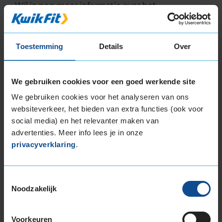
Wil je nog meer informatie over het
bandenlabel van deze band, klik dan
hier
Toestemming
Details
Over
Bandenmontagepakketten
We gebruiken cookies voor een goed werkende site
Kies je
We gebruiken cookies voor het analyseren van ons
bandenmaat omvang (inch)
websiteverkeer, het bieden van extra functies (ook voor
social media) en het relevanter maken van
advertenties. Meer info lees je in onze
privacyverklaring
.
Montage Veilig & Zeker
Toestemmingsselectie
€ 40,-
Noodzakelijk
Per band
Montage
M
Voorkeuren