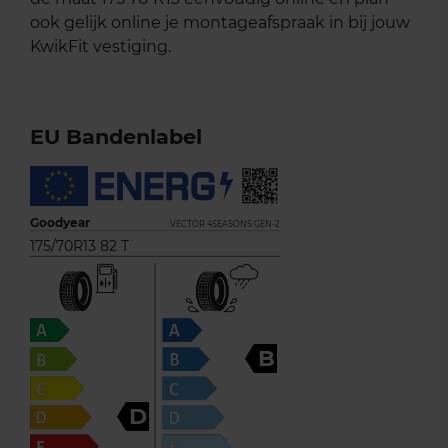
ook gelijk online je montageafspraak in bij jouw
KwikFit vestiging.
EU Bandenlabel
Goodyear
VECTOR 4SEASONS GEN-2
175/70R13 82 T
B
D