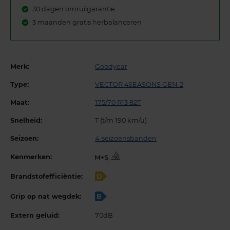
30 dagen omruilgarantie
3 maanden gratis herbalanceren
Merk:
Goodyear
Type:
VECTOR 4SEASONS GEN-2
Maat:
175/70 R13 82T
Snelheid:
T (t/m 190 km/u)
Seizoen:
4-seizoensbanden
Kenmerken:
,
Brandstofefficiëntie:
D
Grip op nat wegdek:
B
Extern geluid:
70dB