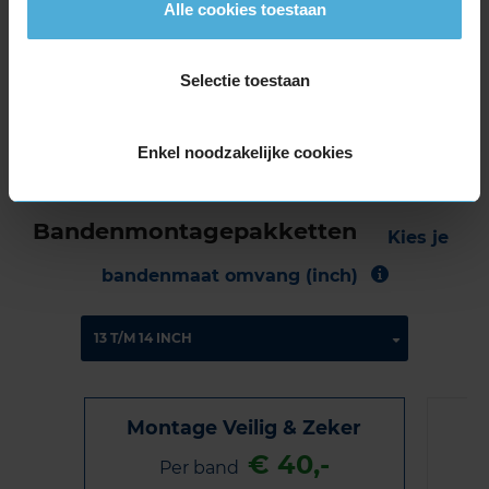
Band
205/55R16 94V EXTRALOAD
Alle cookies toestaan
Datum beoordeling
8 juni 2024
Type rijder
Normaal
Auto
VW Eos 1.4 TSi/TSi BlueMotion CB 4-cil. B
Selectie toestaan
122pk
Kilometer per jaar
25.000 tot 50.000 km
Enkel noodzakelijke cookies
Bandenmontagepakketten
Kies je
bandenmaat omvang (inch)
Montage Veilig & Zeker
€ 40,-
Per band