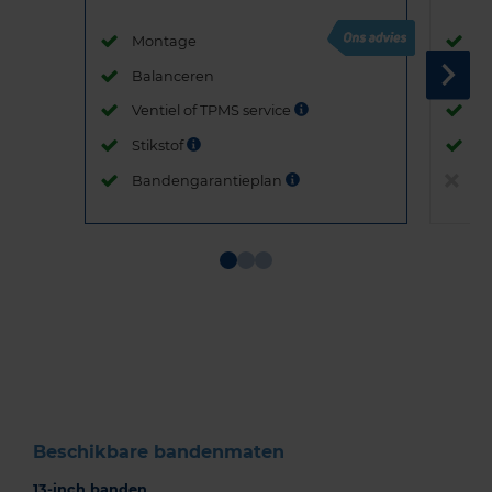
Montage
M
Balanceren
B
Ventiel of TPMS service
Ve
Stikstof
St
Bandengarantieplan
B
Item
1
of
3
Beschikbare bandenmaten
13-inch banden