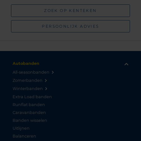
ZOEK OP KENTEKEN
PERSOONLIJK ADVIES
Autobanden
All-seasonbanden
Zomerbanden
Winterbanden
Extra Load banden
Runflat banden
Caravanbanden
Banden wisselen
Uitlijnen
Balanceren