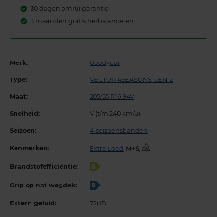
30 dagen omruilgarantie
3 maanden gratis herbalanceren
Merk:
Goodyear
Type:
VECTOR 4SEASONS GEN-2
Maat:
205/55 R16 94V
Snelheid:
V (t/m 240 km/u)
Seizoen:
4-seizoensbanden
Kenmerken:
Extra Load
,
,
Brandstofefficiëntie:
B
Grip op nat wegdek:
B
Extern geluid:
72dB