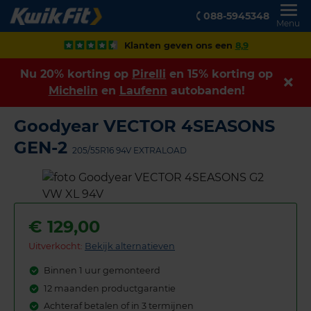
088-5945348
Menu
Klanten geven ons een
8,9
Nu 20% korting op
Pirelli
en 15% korting op
Michelin
en
Laufenn
autobanden!
Goodyear VECTOR 4SEASONS
GEN-2
205/55R16 94V EXTRALOAD
€
129,00
Uitverkocht:
Bekijk alternatieven
Binnen 1 uur gemonteerd
12 maanden productgarantie
Achteraf betalen of in 3 termijnen