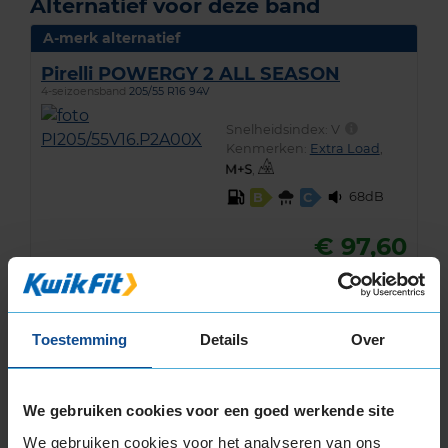
Alternatief voor deze band
A-merk alternatief
Pirelli POWERGY 2 ALL SEASON
4-seizoensband
205/55 R16 94V
Snelheidsindex:
V
Kenmerken:
Extra Load
,
,
68dB
B
C
€ 97,60
Normale prijs: € 122,00
KIES
Toestemming
Details
Over
We gebruiken cookies voor een goed werkende site
We gebruiken cookies voor het analyseren van ons