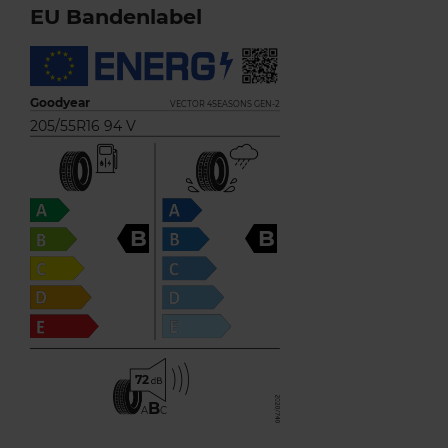
EU Bandenlabel
Goodyear
VECTOR 4SEASONS GEN-2
205/55R16 94 V
B
B
72
B
A
C