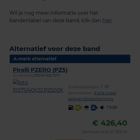
Wil je nog meer informatie over het
bandenlabel van deze band, klik dan
hier
Alternatief voor deze band
A-merk alternatief
Pirelli PZERO (PZ5)
Zomerband
275/40 R22 107Y
Snelheidsindex:
Y
Kenmerken:
Extra Load
,
Velgrandbescherming
73dB
B
A
€ 426,40
Normale prijs: € 533,00