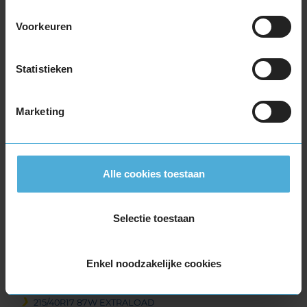
215/60R16 99V EXTRALOAD
215/65R16 102H EXTRALOAD
Voorkeuren
215/65R16 102V EXTRALOAD
215/65R16 98H
Statistieken
215/65R16 98H
215/70R16 100H
225/55R16 95Y
Marketing
225/55R16 99V EXTRALOAD
225/60R16 102W EXTRALOAD
235/60R16 104H EXTRALOAD
Alle cookies toestaan
17-inch banden
205/45R17 88W EXTRALOAD
205/50R17 89V
Selectie toestaan
205/50R17 93W EXTRALOAD
205/55R17 95V EXTRALOAD
Enkel noodzakelijke cookies
205/65R17 100Y EXTRALOAD
205/65R17 100Y EXTRALOAD
215/40R17 87W EXTRALOAD