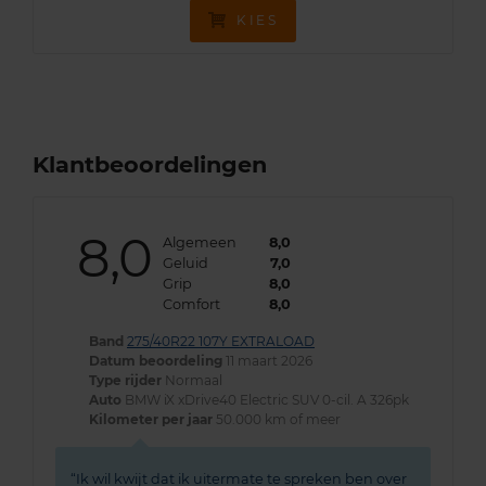
KIES
Klantbeoordelingen
8,0
Algemeen
8,0
Geluid
7,0
Grip
8,0
Comfort
8,0
Band
275/40R22 107Y EXTRALOAD
Datum beoordeling
11 maart 2026
Type rijder
Normaal
Auto
BMW iX xDrive40 Electric SUV 0-cil. A 326pk
Kilometer per jaar
50.000 km of meer
Ik wil kwijt dat ik uitermate te spreken ben over