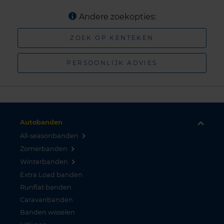
Andere zoekopties:
ZOEK OP KENTEKEN
PERSOONLIJK ADVIES
Autobanden
All-seasonbanden
Zomerbanden
Winterbanden
Extra Load banden
Runflat banden
Caravanbanden
Banden wisselen