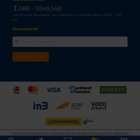
088 - 5945348
Lokaal tarief. Bereikbaar van maandag t/m vrijdag tussen 08.00 - 17.30
uur.
Nieuwsbrief
INSCHRIJVEN
©
KwikFit Nederland B.V., Daltonstraat 17, 3846BX Harderwijk, KvK 08017845 |
Algemene voorwaarden
•
Privacyverklaring
•
Cookiebeleid
•
Disclaimer