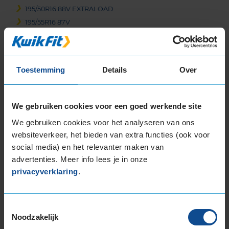
195/50R16 88V EXTRALOAD
195/55R16 87V
195/55R16 91H EXTRALOAD
195/55R16 91V EXTRALOAD
195/60R16 89H
Toestemming
Details
Over
205/45R16 87W EXTRALOAD
205/50R16 87W
205/55R16 91H
We gebruiken cookies voor een goed werkende site
205/55R16 91V
We gebruiken cookies voor het analyseren van ons
205/55R16 91W
websiteverkeer, het bieden van extra functies (ook voor
205/55R16 94V EXTRALOAD
social media) en het relevanter maken van
205/60R16 92V
advertenties. Meer info lees je in onze
205/60R16 96V EXTRALOAD
privacyverklaring
.
205/65R16 95W
215/45R16 90V EXTRALOAD
215/55R16 93V
Toestemmingsselectie
Noodzakelijk
215/55R16 97W EXTRALOAD