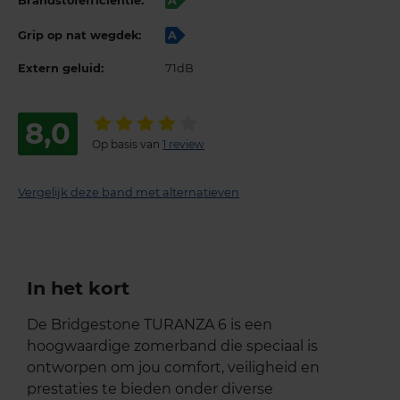
Brandstofefficiëntie:
A
Grip op nat wegdek:
A
Extern geluid:
71dB
8,0
Op basis van
1 review
Vergelijk deze band met alternatieven
In het kort
De Bridgestone TURANZA 6 is een
hoogwaardige zomerband die speciaal is
ontworpen om jou comfort, veiligheid en
prestaties te bieden onder diverse