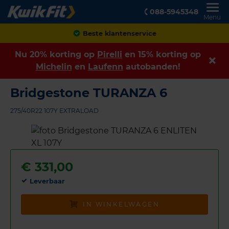
088-5945348
Menu
Achteraf betalen
Nu 20% korting op
Pirelli
en 15% korting op
Michelin
en
Laufenn
autobanden!
Bridgestone TURANZA 6
275/40R22 107Y EXTRALOAD
€
331,00
Leverbaar
IN WINKELWAGEN