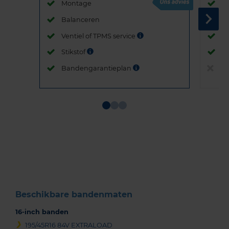
Montage
M
Balanceren
B
Ventiel of TPMS service
Ve
Stikstof
St
Bandengarantieplan
B
Item
1
of
3
Beschikbare bandenmaten
16-inch banden
195/45R16 84V EXTRALOAD