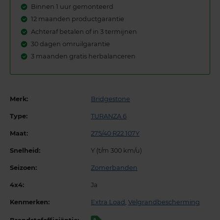
Binnen 1 uur gemonteerd
12 maanden productgarantie
Achteraf betalen of in 3 termijnen
30 dagen omruilgarantie
3 maanden gratis herbalanceren
Merk:
Bridgestone
Type:
TURANZA 6
Maat:
275/40 R22 107Y
Snelheid:
Y (t/m 300 km/u)
Seizoen:
Zomerbanden
4x4:
Ja
Kenmerken:
Extra Load
,
Velgrandbescherming