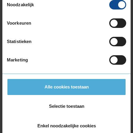
Noodzakelijk
205/65R17 100Y EXTRALOAD
205/65R17 100Y EXTRALOAD
215/40R17 87W EXTRALOAD
Voorkeuren
215/45R17 87W
215/45R17 91Y EXTRALOAD
Statistieken
215/50R17 95W EXTRALOAD
215/50R17 95Y EXTRALOAD
215/55R17 98W EXTRALOAD
Marketing
215/55R17 98Y EXTRALOAD
215/60R17 100H EXTRALOAD
215/60R17 96H
Alle cookies toestaan
215/65R17 99V
225/45R17 91W
225/45R17 91W
Selectie toestaan
225/45R17 91Y
225/45R17 91Y
Enkel noodzakelijke cookies
225/45R17 94W EXTRALOAD