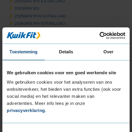
215/45R16 90V EXTRALOAD
215/55R16 93V
215/55R16 97W EXTRALOAD
215/60R16 99V EXTRALOAD
215/65R16 102H EXTRALOAD
215/65R16 102V EXTRALOAD
215/65R16 98H
Toestemming
Details
Over
215/65R16 98H
215/70R16 100H
225/55R16 95Y
We gebruiken cookies voor een goed werkende site
225/55R16 99V EXTRALOAD
We gebruiken cookies voor het analyseren van ons
225/60R16 102W EXTRALOAD
websiteverkeer, het bieden van extra functies (ook voor
235/60R16 104H EXTRALOAD
social media) en het relevanter maken van
17-inch banden
advertenties. Meer info lees je in onze
205/45R17 88W EXTRALOAD
privacyverklaring
.
205/50R17 89V
205/50R17 93W EXTRALOAD
Toestemmingsselectie
205/55R17 95V EXTRALOAD