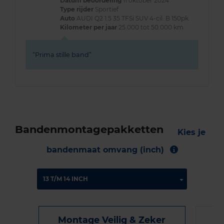
Datum beoordeling
11 oktober 2024
Type rijder
Sportief
Auto
AUDI Q2 1.5 35 TFSi SUV 4-cil. B 150pk
Kilometer per jaar
25.000 tot 50.000 km
Prima stille band
Bandenmontagepakketten
Kies je
bandenmaat omvang (inch)
Montage Veilig & Zeker