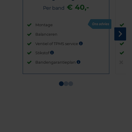
€ 40,-
Per band
Montage
M
Balanceren
B
Ventiel of TPMS service
Ve
Stikstof
St
Bandengarantieplan
B
Item
1
of
3