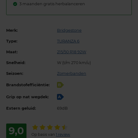
3 maanden gratis herbalanceren
Merk:
Bridgestone
Type:
TURANZA 6
Maat:
215/50 R18 92W
Snelheid:
W (t/m 270 km/u)
Seizoen:
Zomerbanden
Brandstofefficiëntie:
B
Grip op nat wegdek:
A
Extern geluid:
69dB
9,0
Op basis van
1 review