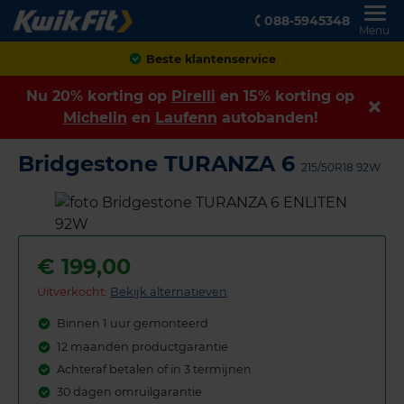
088-5945348
Menu
Achteraf betalen
Nu 20% korting op
Pirelli
en 15% korting op
Michelin
en
Laufenn
autobanden!
Bridgestone TURANZA 6
215/50R18 92W
€
199,00
Uitverkocht:
Bekijk alternatieven
Binnen 1 uur gemonteerd
12 maanden productgarantie
Achteraf betalen of in 3 termijnen
30 dagen omruilgarantie