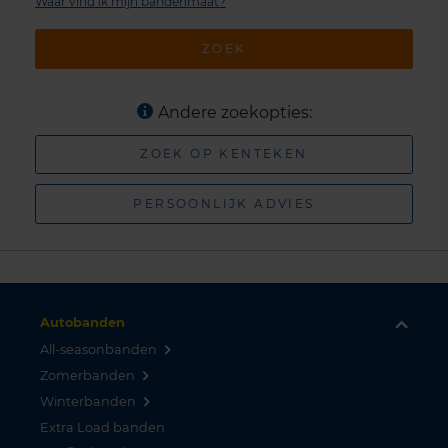
Waar vind ik mijn bandenmaat?
ZOEK
Andere zoekopties:
ZOEK OP KENTEKEN
PERSOONLIJK ADVIES
Autobanden
All-seasonbanden
Zomerbanden
Winterbanden
Extra Load banden