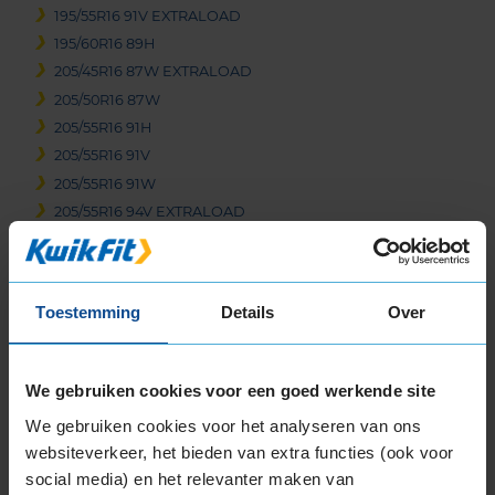
195/55R16 91V EXTRALOAD
195/60R16 89H
205/45R16 87W EXTRALOAD
205/50R16 87W
205/55R16 91H
205/55R16 91V
205/55R16 91W
205/55R16 94V EXTRALOAD
205/60R16 92V
205/60R16 96V EXTRALOAD
205/65R16 95W
Toestemming
Details
Over
215/45R16 90V EXTRALOAD
215/55R16 93V
215/55R16 97W EXTRALOAD
We gebruiken cookies voor een goed werkende site
215/60R16 99V EXTRALOAD
We gebruiken cookies voor het analyseren van ons
215/65R16 102H EXTRALOAD
websiteverkeer, het bieden van extra functies (ook voor
215/65R16 102V EXTRALOAD
social media) en het relevanter maken van
215/65R16 98H