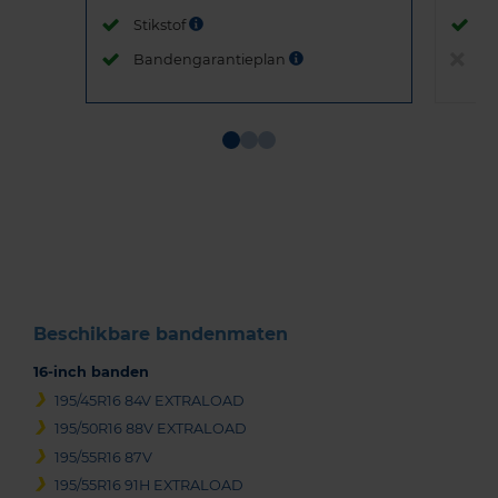
Stikstof
St
Bandengarantieplan
B
Item
1
of
3
Beschikbare bandenmaten
16-inch banden
195/45R16 84V EXTRALOAD
195/50R16 88V EXTRALOAD
195/55R16 87V
195/55R16 91H EXTRALOAD