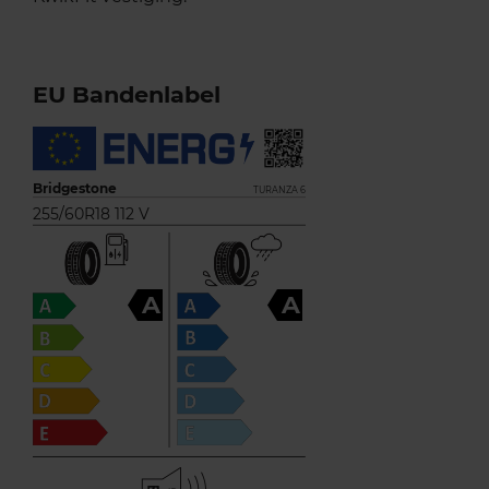
EU Bandenlabel
Bridgestone
TURANZA 6
255/60R18 112 V
A
A