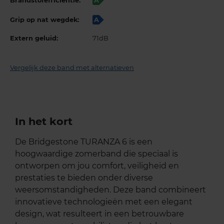
Brandstofefficiëntie:
A
Grip op nat wegdek:
A
Extern geluid:
71dB
Vergelijk deze band met alternatieven
In het kort
De Bridgestone TURANZA 6 is een
hoogwaardige zomerband die speciaal is
ontworpen om jou comfort, veiligheid en
prestaties te bieden onder diverse
weersomstandigheden. Deze band combineert
innovatieve technologieën met een elegant
design, wat resulteert in een betrouwbare