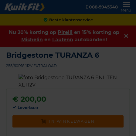
088-5945348
Menu
Achteraf betalen
Nu 20% korting op
Pirelli
en 15% korting op
Michelin
en
Laufenn
autobanden!
Bridgestone TURANZA 6
255/60R18 112V EXTRALOAD
€
200,00
Leverbaar
IN WINKELWAGEN