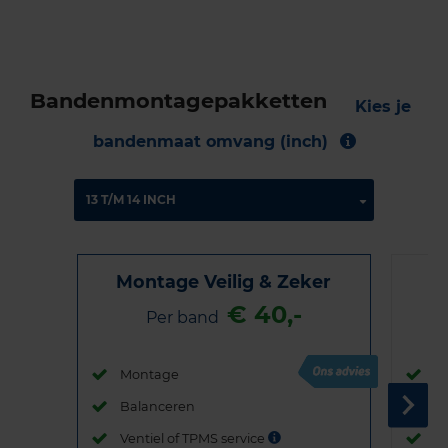
Bandenmontagepakketten
Kies je
bandenmaat omvang (inch)
Montage Veilig & Zeker
€ 40,-
Per band
Montage
M
Balanceren
B
Ventiel of TPMS service
Ve