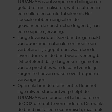
TURANZA 6 is ontworpen om trillingen en
geluid te minimaliseren, wat resulteert in
een stillere en comfortabelere rit. Het
speciale rubbermengsel en de
geavanceerde constructie dragen bij aan
een soepele rijervaring.
Lange levensduur: Deze band is gemaakt
van duurzame materialen en heeft een
verbeterd slijtagepatroon, waardoor de
levensduur van de band wordt verlengd.
Dit betekent dat je langer kunt genieten
van de prestaties van de band zonder je
zorgen te hoeven maken over frequente
vervangingen.
Optimale brandstofefficiëntie: Door het
lage rolweerstandontwerp helpt de
TURANZA 6 om brandstof te besparen en
de CO2-uitstoot te verminderen. Dit maakt
de band niet alleen economisch, maar ook