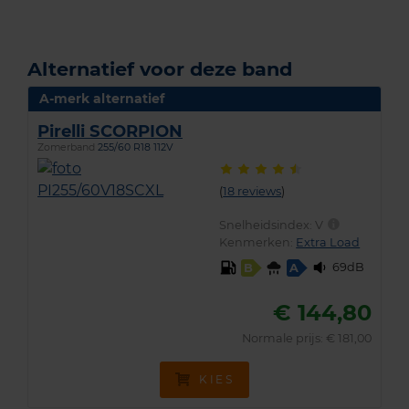
Alternatief voor deze band
A-merk alternatief
Pirelli SCORPION
Zomerband
255/60 R18 112V
(
18 reviews
)
Snelheidsindex:
V
Kenmerken:
Extra Load
69dB
B
A
€ 144,80
Normale prijs: € 181,00
KIES