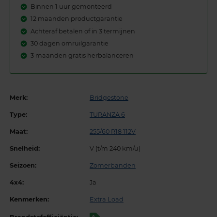
Binnen 1 uur gemonteerd
12 maanden productgarantie
Achteraf betalen of in 3 termijnen
30 dagen omruilgarantie
3 maanden gratis herbalanceren
Merk:
Bridgestone
Type:
TURANZA 6
Maat:
255/60 R18 112V
Snelheid:
V (t/m 240 km/u)
Seizoen:
Zomerbanden
4x4:
Ja
Kenmerken:
Extra Load