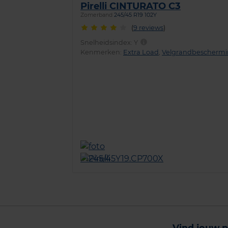
Pirelli CINTURATO C3
Zomerband
245/45 R19 102Y
(
9 reviews
)
Snelheidsindex:
Y
Kenmerken:
Extra Load
,
Velgrandbescherm
Vind jouw p