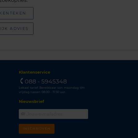
zoekopties:
 KENTEKEN
IJK ADVIES
Klantenservice
088 - 5945348
Lokaal tarief. Bereikbaar van maandag t/m
vrijdag tussen 08.00 - 17.30 uur.
Nieuwsbrief
INSCHRIJVEN