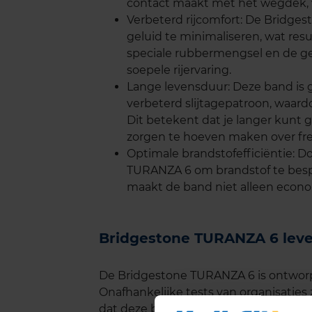
contact maakt met het wegdek, w
Verbeterd rijcomfort: De Bridge
geluid te minimaliseren, wat resul
speciale rubbermengsel en de ge
soepele rijervaring.
Lange levensduur: Deze band is
verbeterd slijtagepatroon, waar
Dit betekent dat je langer kunt 
zorgen te hoeven maken over fr
Optimale brandstofefficiëntie: D
TURANZA 6 om brandstof te bespa
maakt de band niet alleen econom
Bridgestone TURANZA 6 lev
De Bridgestone TURANZA 6 is ontwor
Onafhankelijke tests van organisati
dat deze band een indrukwekkende le