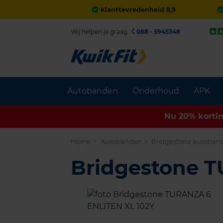
Klanttevredenheid 8,9
Wij helpen je graag.
088 - 5945348
Autobanden
Onderhoud
APK
Nu 20% korti
Home
Autobanden
Bridgestone autoban
Bridgestone 