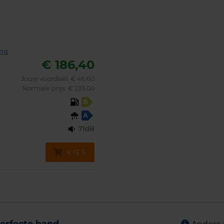
ing
€ 186,40
Jouw voordeel:
€ 46,60
Normale prijs: € 233,00
B
A
71dB
KIES
erfecte band