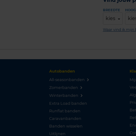
BREEDTE
HOOG
kies
kie
Waar vind ik mij
Autobanden
Kl
All-seasonbanden
Mij
Vee
Zomerbanden
Al
Winterbanden
Pri
Extra Load banden
Be
Runflat banden
Re
Caravanbanden
Er
Banden wisselen
Co
Uitlijnen