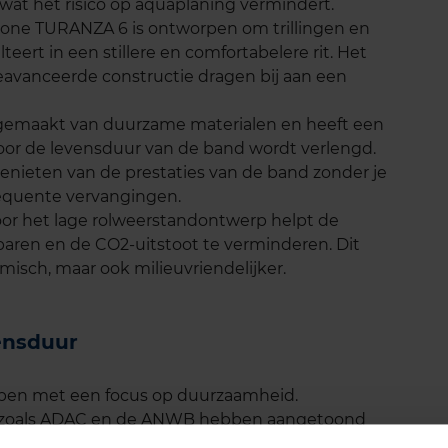
at het risico op aquaplaning vermindert.
stone TURANZA 6 is ontworpen om trillingen en
teert in een stillere en comfortabelere rit. Het
avanceerde constructie dragen bij aan een
 gemaakt van duurzame materialen en heeft een
door de levensduur van de band wordt verlengd.
genieten van de prestaties van de band zonder je
equente vervangingen.
oor het lage rolweerstandontwerp helpt de
ren en de CO2-uitstoot te verminderen. Dit
isch, maar ook milieuvriendelijker.
ensduur
pen met een focus op duurzaamheid.
es zoals ADAC en de ANWB hebben aangetoond
vensduur heeft. Dankzij het innovatieve