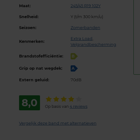
Maat:
245/45 R19 102Y
Snelheid:
Y (t/m 300 km/u)
Seizoen:
Zomerbanden
Extra Load
,
Kenmerken:
Velgrandbescherming
Brandstofefficiëntie:
B
Grip op nat wegdek:
A
Extern geluid:
70dB
8,0
Op basis van
4 reviews
Vergelijk deze band met alternatieven