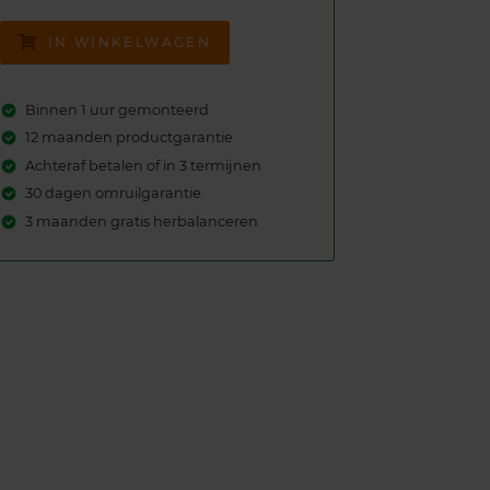
IN WINKELWAGEN
Binnen 1 uur gemonteerd
12 maanden productgarantie
Achteraf betalen of in 3 termijnen
30 dagen omruilgarantie
3 maanden gratis herbalanceren