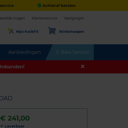
service
Achteraf betalen
estelde vragen
Klantenservice
Vestigingen
Mijn KwikFit
Winkelwagen
Aanbiedingen
E-Bike Service
tobanden!
LOAD
€
241,00
Leverbaar