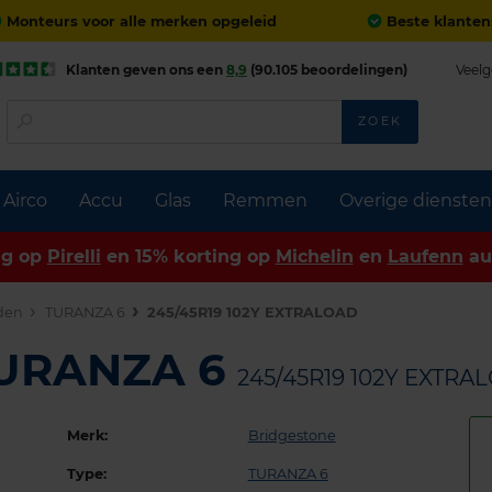
Monteurs voor alle merken opgeleid
Beste klanten
Klanten geven ons een
8,9
(90.105 beoordelingen)
Veelg
ZOEK
Airco
Accu
Glas
Remmen
Overige diensten
ng op
Pirelli
en 15% korting op
Michelin
en
Laufenn
au
den
TURANZA 6
245/45R19 102Y EXTRALOAD
TURANZA 6
245/45R19 102Y EXTRA
Merk:
Bridgestone
Type:
TURANZA 6