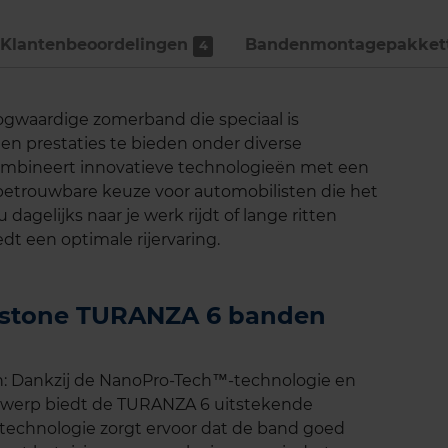
Klantenbeoordelingen
Bandenmontage­pakket
4
gwaardige zomerband die speciaal is
en prestaties te bieden onder diverse
bineert innovatieve technologieën met een
 betrouwbare keuze voor automobilisten die het
 dagelijks naar je werk rijdt of lange ritten
t een optimale rijervaring.
gestone TURANZA 6 banden
n: Dankzij de NanoPro-Tech™-technologie en
twerp biedt de TURANZA 6 uitstekende
 technologie zorgt ervoor dat de band goed