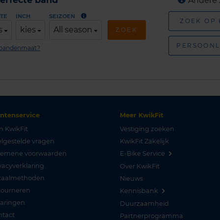
Andere 
TE
INCH
SEIZOEN
ZOEK OP
s
kies
All season
ZOEK
PERSOONL
n bandenmaat?
antenservice
Meer KwikFit
n KwikFit
Vestiging zoeken
lgestelde vragen
KwikFit Zakelijk
gemene voorwaarden
E-Bike Service
vacyverklaring
Over KwikFit
taalmethoden
Nieuws
tourneren
Kennisbank
varingen
Duurzaamheid
ntact
Partnerprogramma