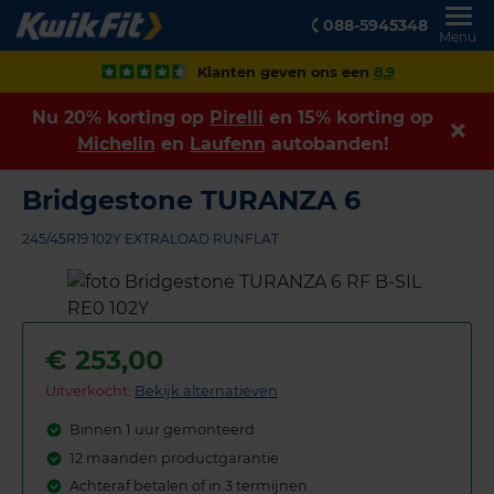
088-5945348
Menu
Klanten geven ons een
8,9
Nu 20% korting op
Pirelli
en 15% korting op
Michelin
en
Laufenn
autobanden!
Bridgestone TURANZA 6
245/45R19 102Y EXTRALOAD RUNFLAT
€
253,00
Uitverkocht:
Bekijk alternatieven
Binnen 1 uur gemonteerd
12 maanden productgarantie
Achteraf betalen of in 3 termijnen