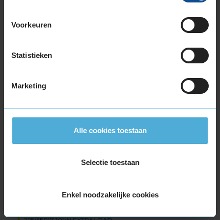
215/40R17 87W EXTRALOAD
215/45R17 87W
Voorkeuren
215/45R17 91Y EXTRALOAD
215/50R17 95W EXTRALOAD
Statistieken
215/50R17 95Y EXTRALOAD
215/55R17 98W EXTRALOAD
215/55R17 98Y EXTRALOAD
Marketing
215/60R17 100H EXTRALOAD
215/60R17 96H
215/65R17 99V
Alle cookies toestaan
225/45R17 91W
225/45R17 91W
225/45R17 91Y
Selectie toestaan
225/45R17 91Y
225/45R17 94W EXTRALOAD
Enkel noodzakelijke cookies
225/45R17 94Y EXTRALOAD
225/50R17 98Y EXTRALOAD