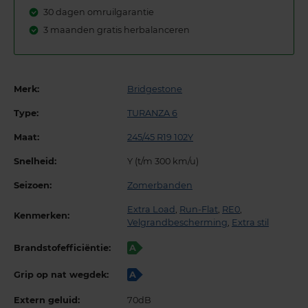
30 dagen omruilgarantie
3 maanden gratis herbalanceren
Merk:
Bridgestone
Type:
TURANZA 6
Maat:
245/45 R19 102Y
Snelheid:
Y (t/m 300 km/u)
Seizoen:
Zomerbanden
Extra Load
,
Run-Flat
,
RE0
,
Kenmerken:
Velgrandbescherming
,
Extra stil
Brandstofefficiëntie:
A
Grip op nat wegdek:
A
Extern geluid:
70dB