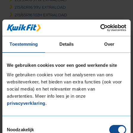
215/60R16 99V EXTRALOAD
215/65R16 102H EXTRALOAD
215/65R16 102V EXTRALOAD
215/65R16 98H
215/65R16 98H
Toestemming
Details
Over
215/70R16 100H
225/55R16 95Y
225/55R16 99V EXTRALOAD
We gebruiken cookies voor een goed werkende site
225/60R16 102W EXTRALOAD
We gebruiken cookies voor het analyseren van ons
235/60R16 104H EXTRALOAD
websiteverkeer, het bieden van extra functies (ook voor
17-inch banden
social media) en het relevanter maken van
205/45R17 88W EXTRALOAD
advertenties. Meer info lees je in onze
205/50R17 89V
privacyverklaring
.
205/50R17 93W EXTRALOAD
205/55R17 95V EXTRALOAD
205/65R17 100Y EXTRALOAD
Toestemmingsselectie
Noodzakelijk
205/65R17 100Y EXTRALOAD