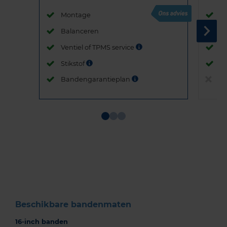
Montage
M
Balanceren
B
Ventiel of TPMS service
Ve
Stikstof
St
Bandengarantieplan
B
Item
1
of
3
Beschikbare bandenmaten
16-inch banden