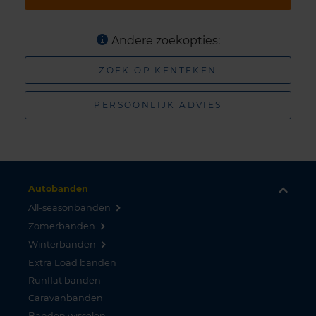
Andere zoekopties:
ZOEK OP KENTEKEN
PERSOONLIJK ADVIES
Autobanden
All-seasonbanden
Zomerbanden
Winterbanden
Extra Load banden
Runflat banden
Caravanbanden
Banden wisselen