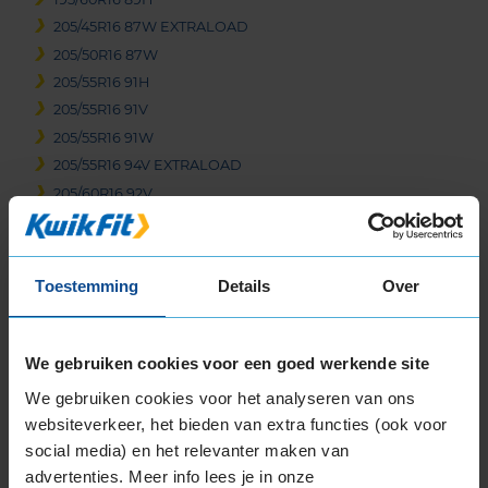
205/45R16 87W EXTRALOAD
205/50R16 87W
205/55R16 91H
205/55R16 91V
205/55R16 91W
205/55R16 94V EXTRALOAD
205/60R16 92V
205/60R16 96V EXTRALOAD
205/65R16 95W
215/45R16 90V EXTRALOAD
Toestemming
Details
Over
215/55R16 93V
215/55R16 97W EXTRALOAD
215/60R16 99V EXTRALOAD
We gebruiken cookies voor een goed werkende site
215/65R16 102H EXTRALOAD
We gebruiken cookies voor het analyseren van ons
215/65R16 102V EXTRALOAD
websiteverkeer, het bieden van extra functies (ook voor
215/65R16 98H
social media) en het relevanter maken van
215/65R16 98H
advertenties. Meer info lees je in onze