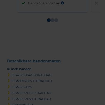
Bandengarantieplan
B
Item
1
of
3
Beschikbare bandenmaten
16-inch banden
195/45R16 84V EXTRALOAD
195/50R16 88V EXTRALOAD
195/55R16 87V
195/55R16 91H EXTRALOAD
195/55R16 91V EXTRALOAD
195/60R16 89H