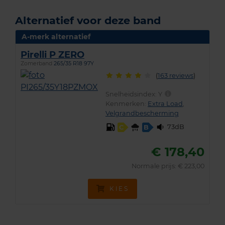
Alternatief voor deze band
A-merk alternatief
Pirelli P ZERO
Zomerband
265/35 R18 97Y
(
163 reviews
)
Snelheidsindex:
Y
Kenmerken:
Extra Load
,
Velgrandbescherming
73dB
C
B
€ 178,40
Normale prijs: € 223,00
KIES