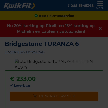
088-5945348
Menu
Achteraf betalen
Nu 20% korting op
Pirelli
en 15% korting op
Michelin
en
Laufenn
autobanden!
Bridgestone TURANZA 6
265/35R18 97Y EXTRALOAD
€
233,00
Leverbaar
IN WINKELWAGEN