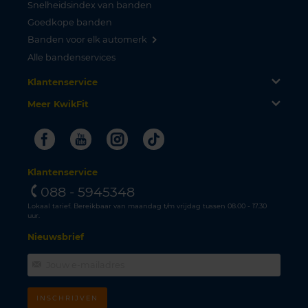
Snelheidsindex van banden
Goedkope banden
Banden voor elk automerk
Alle bandenservices
Klantenservice
Meer KwikFit
Facebook
Youtube
Instagram
Tiktok
Klantenservice
088 - 5945348
Lokaal tarief. Bereikbaar van maandag t/m vrijdag tussen 08.00 - 17.30
uur.
Nieuwsbrief
INSCHRIJVEN