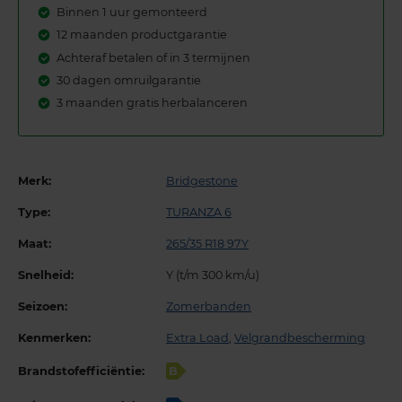
Binnen 1 uur gemonteerd
12 maanden productgarantie
Achteraf betalen of in 3 termijnen
30 dagen omruilgarantie
3 maanden gratis herbalanceren
Merk:
Bridgestone
Type:
TURANZA 6
Maat:
265/35 R18 97Y
Snelheid:
Y (t/m 300 km/u)
Seizoen:
Zomerbanden
Kenmerken:
Extra Load
,
Velgrandbescherming
Brandstofefficiëntie:
B