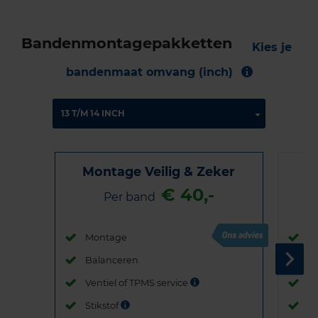
Bandenmontagepakketten
Kies je
bandenmaat omvang (inch)
Montage Veilig & Zeker
€ 40,-
Per band
Montage
M
Balanceren
B
Ventiel of TPMS service
Ve
Stikstof
St