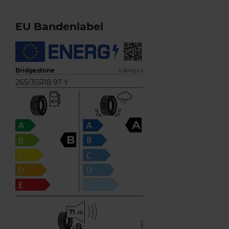
EU Bandenlabel
Bridgestone
TURANZA 6
265/35R18 97 Y
A
B
71
B
A
C