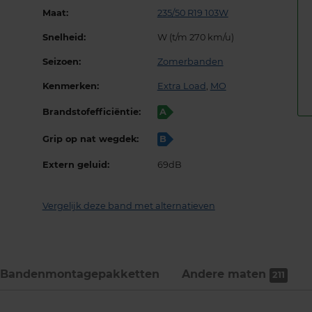
Maat:
235/50 R19 103W
Snelheid:
W (t/m 270 km/u)
Seizoen:
Zomerbanden
Kenmerken:
Extra Load
,
MO
Brandstofefficiëntie:
A
Grip op nat wegdek:
B
Extern geluid:
69dB
Vergelijk deze band met alternatieven
Bandenmontage­pakketten
Andere maten
211