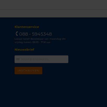
Klantenservice
088 - 5945348
Lokaal tarief. Bereikbaar van maandag t/m
vrijdag tussen 08.00 - 17.30 uur.
Nieuwsbrief
INSCHRIJVEN
m
k