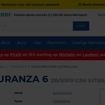
Monteurs voor alle merken opgeleid
Beste klanten
Klanten geven ons een
8,9
(90.061 beoordelingen)
Veelg
ZOEK
Airco
Accu
Glas
Remmen
Overige diensten
ng op
Pirelli
en 15% korting op
Michelin
en
Laufenn
au
den
TURANZA 6
235/50R19 103W EXTRALOAD
TURANZA 6
235/50R19 103W EXTR
Merk:
Bridgestone
Type:
TURANZA 6