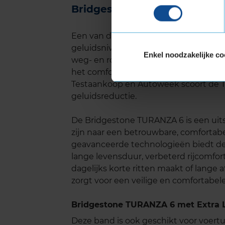
Bridgestone TURANZA 6 gel
Een van de belangrijkste kenmerken 
geluidsniveau. Het loopvlakontwerp e
Enkel noodzakelijke co
weg- en rolgeluid te minimaliseren. Dit 
het comfort en de algehele rijervarin
Testaankoop en Autoweek scoort de 
geluidsreductie.
De Bridgestone TURANZA 6 is een uit
zijn naar een betrouwbare, comforta
geavanceerde technologieën biedt de
lange levensduur, verbeterd rijcomfort
dagelijks korte ritten maakt of lange
zorgt voor een veilige en comfortabele 
Bridgestone TURANZA 6 met Extra L
Deze band is ook geschikt voor voer