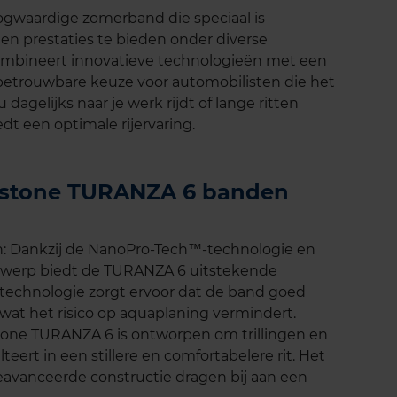
gwaardige zomerband die speciaal is
en prestaties te bieden onder diverse
bineert innovatieve technologieën met een
 betrouwbare keuze voor automobilisten die het
 dagelijks naar je werk rijdt of lange ritten
t een optimale rijervaring.
gestone TURANZA 6 banden
n: Dankzij de NanoPro-Tech™-technologie en
twerp biedt de TURANZA 6 uitstekende
 technologie zorgt ervoor dat de band goed
at het risico op aquaplaning vermindert.
stone TURANZA 6 is ontworpen om trillingen en
teert in een stillere en comfortabelere rit. Het
avanceerde constructie dragen bij aan een