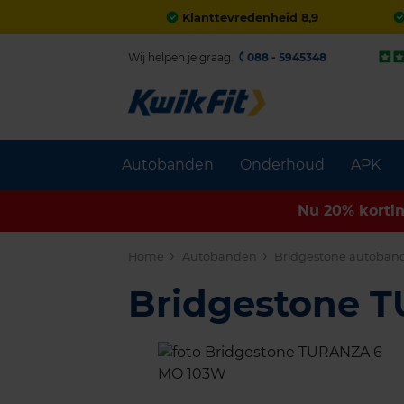
Klanttevredenheid 8,9
Wij helpen je graag.
088 - 5945348
Autobanden
Onderhoud
APK
Nu 20% korti
Home
Autobanden
Bridgestone autoban
Bridgestone 