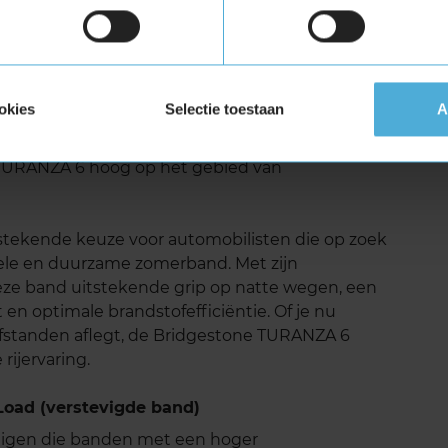
uid
van de Bridgestone TURANZA 6 is het lage
n de materialen zijn geoptimaliseerd om het
okies
Selectie toestaan
A
resulteert in een stillere rit, wat bijdraagt aan
g. Volgens testresultaten van onder andere
TURANZA 6 hoog op het gebied van
stekende keuze voor automobilisten die op zoek
bele en duurzame zomerband. Met zijn
ze band uitstekende grip op natte wegen, een
 en optimale brandstofefficiëntie. Of je nu
 afstanden aflegt, de Bridgestone TURANZA 6
rijervaring.
oad (verstevigde band)
tuigen die banden met een hoger