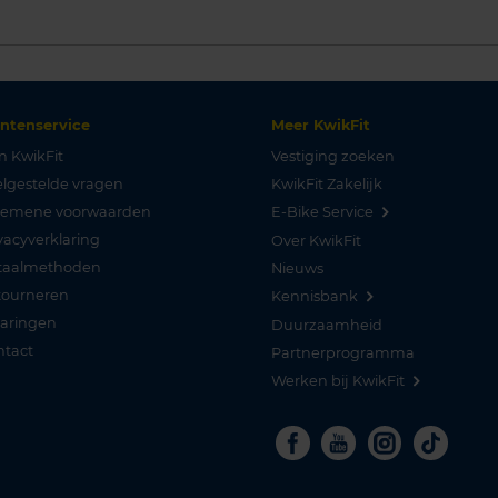
antenservice
Meer KwikFit
n KwikFit
Vestiging zoeken
lgestelde vragen
KwikFit Zakelijk
gemene voorwaarden
E-Bike Service
vacyverklaring
Over KwikFit
taalmethoden
Nieuws
tourneren
Kennisbank
varingen
Duurzaamheid
ntact
Partnerprogramma
Werken bij KwikFit
Facebook
Youtube
Instagra
Tikto