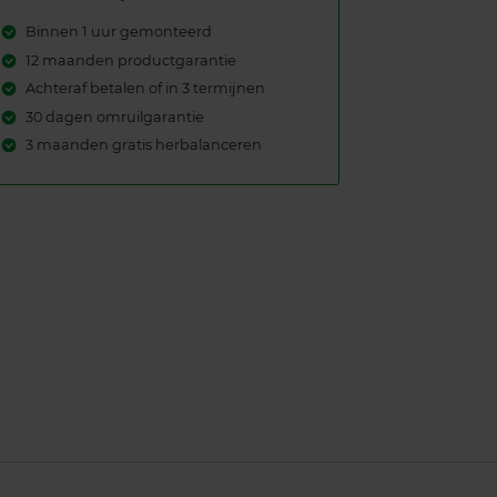
Binnen 1 uur gemonteerd
12 maanden productgarantie
Achteraf betalen of in 3 termijnen
30 dagen omruilgarantie
3 maanden gratis herbalanceren