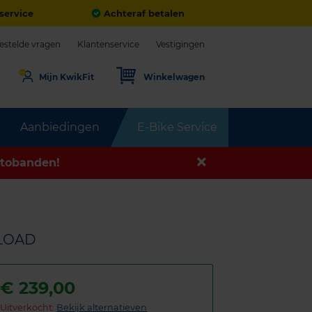
service
Achteraf betalen
estelde vragen
Klantenservice
Vestigingen
Mijn KwikFit
Winkelwagen
Aanbiedingen
E-Bike Service
tobanden!
ALOAD
€
239,00
Uitverkocht:
Bekijk alternatieven