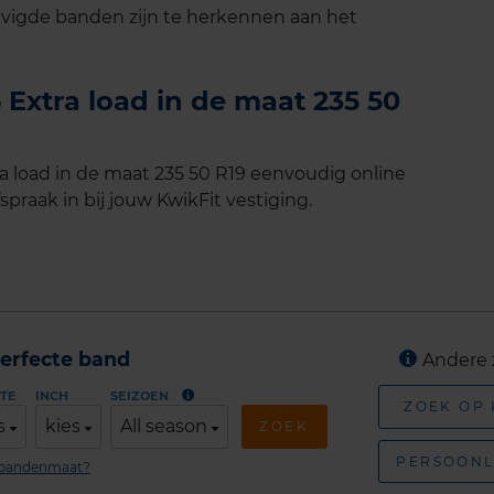
vigde banden zijn te herkennen aan het
Extra load in de maat 235 50
 load in de maat 235 50 R19 eenvoudig online
spraak in bij jouw KwikFit vestiging.
erfecte band
Andere 
TE
INCH
SEIZOEN
ZOEK OP
s
kies
All season
ZOEK
PERSOONL
n bandenmaat?