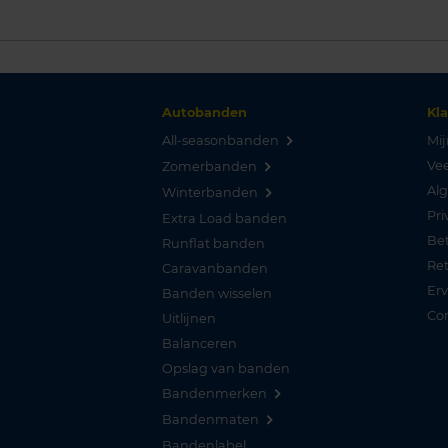
Autobanden
Kl
All-seasonbanden
Mij
Vee
Zomerbanden
Al
Winterbanden
Pri
Extra Load banden
Be
Runflat banden
Re
Caravanbanden
Er
Banden wisselen
Co
Uitlijnen
Balanceren
Opslag van banden
Bandenmerken
Bandenmaten
Bandenlabel