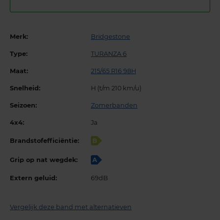
Merk:
Bridgestone
Type:
TURANZA 6
Maat:
215/65 R16 98H
Snelheid:
H (t/m 210 km/u)
Seizoen:
Zomerbanden
4x4:
Ja
Brandstofefficiëntie:
B
Grip op nat wegdek:
A
Extern geluid:
69dB
Vergelijk deze band met alternatieven