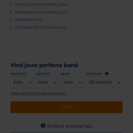
275/40R22 107Y EXTRALOAD
285/30R22 104Y EXTRALOAD
285/45R22 110H
315/30R22 107Y EXTRALOAD
Vind jouw perfecte band
BREEDTE
HOOGTE
INCH
SEIZOEN
kies
kies
kies
All season
Waar vind ik mijn bandenmaat?
ZOEK
Andere zoekopties: