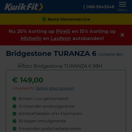
088-5945348
Menu
Achteraf betalen
Nu 20% korting op
Pirelli
en 15% korting op
Michelin
en
Laufenn
autobanden!
Bridgestone TURANZA 6
215/65R16 98H
€
149,00
Uitverkocht:
Bekijk alternatieven
Binnen 1 uur gemonteerd
12 maanden productgarantie
Achteraf betalen of in 3 termijnen
30 dagen omruilgarantie
3 maanden gratis herbalanceren