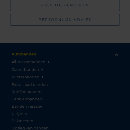
ZOEK OP KENTEKEN
PERSOONLIJK ADVIES
Autobanden
All-seasonbanden
Zomerbanden
Winterbanden
Extra Load banden
Runflat banden
Caravanbanden
Banden wisselen
Uitlijnen
Balanceren
Opslag van banden