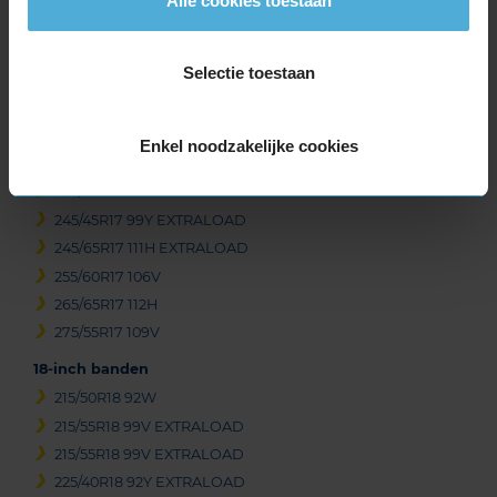
Alle cookies toestaan
225/65R17 102H
235/45R17 97Y EXTRALOAD
Selectie toestaan
235/55R17 103Y EXTRALOAD
235/55R17 99W
235/60R17 102V
Enkel noodzakelijke cookies
235/65R17 108V EXTRALOAD
245/40R17 95Y EXTRALOAD
245/45R17 99Y EXTRALOAD
245/65R17 111H EXTRALOAD
255/60R17 106V
265/65R17 112H
275/55R17 109V
18-inch banden
215/50R18 92W
215/55R18 99V EXTRALOAD
215/55R18 99V EXTRALOAD
225/40R18 92Y EXTRALOAD