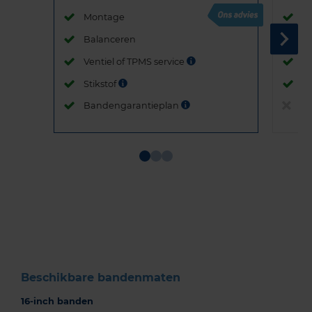
Montage
M
Balanceren
B
Ventiel of TPMS service
Ve
Stikstof
St
Bandengarantieplan
B
Item
1
of
3
Beschikbare bandenmaten
16-inch banden