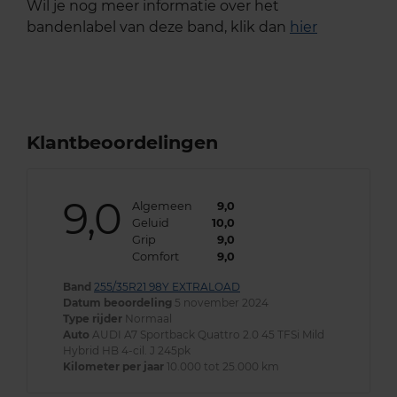
Wil je nog meer informatie over het
bandenlabel van deze band, klik dan
hier
Klantbeoordelingen
9,0
Algemeen
9,0
Geluid
10,0
Grip
9,0
Comfort
9,0
Band
255/35R21 98Y EXTRALOAD
Datum beoordeling
5 november 2024
Type rijder
Normaal
Auto
AUDI A7 Sportback Quattro 2.0 45 TFSi Mild
Hybrid HB 4-cil. J 245pk
Kilometer per jaar
10.000 tot 25.000 km