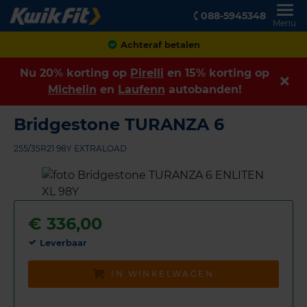
088-5945348
Menu
Achteraf betalen
Nu 20% korting op
Pirelli
en 15% korting op
Michelin
en
Laufenn
autobanden!
Bridgestone TURANZA 6
255/35R21 98Y EXTRALOAD
€
336,00
Leverbaar
IN WINKELWAGEN