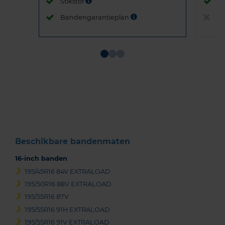
Stikstof
St
Bandengarantieplan
B
Item
1
of
3
Beschikbare bandenmaten
16-inch banden
195/45R16 84V EXTRALOAD
195/50R16 88V EXTRALOAD
195/55R16 87V
195/55R16 91H EXTRALOAD
195/55R16 91V EXTRALOAD