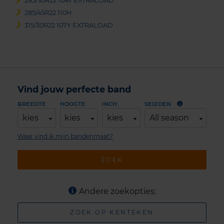
285/30R22 104Y EXTRALOAD
285/45R22 110H
315/30R22 107Y EXTRALOAD
Vind jouw perfecte band
BREEDTE
HOOGTE
INCH
SEIZOEN
kies
kies
kies
All season
Waar vind ik mijn bandenmaat?
ZOEK
Andere zoekopties:
ZOEK OP KENTEKEN