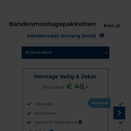
Bandenmontagepakketten
Kies je
bandenmaat omvang (inch)
Montage Veilig & Zeker
€ 40,-
Per band
Montage
M
Balanceren
B
Ventiel of TPMS service
Ve