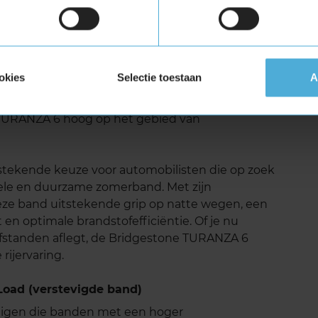
uid
van de Bridgestone TURANZA 6 is het lage
n de materialen zijn geoptimaliseerd om het
okies
Selectie toestaan
A
resulteert in een stillere rit, wat bijdraagt aan
g. Volgens testresultaten van onder andere
TURANZA 6 hoog op het gebied van
stekende keuze voor automobilisten die op zoek
bele en duurzame zomerband. Met zijn
ze band uitstekende grip op natte wegen, een
 en optimale brandstofefficiëntie. Of je nu
 afstanden aflegt, de Bridgestone TURANZA 6
rijervaring.
oad (verstevigde band)
tuigen die banden met een hoger