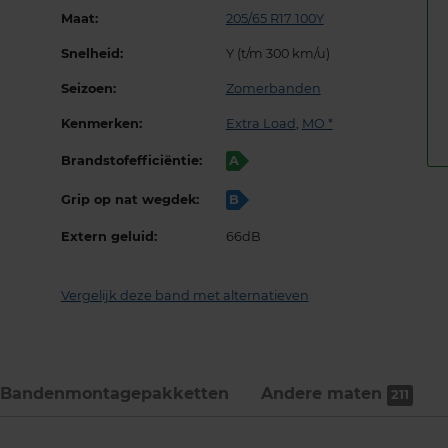
Maat:
205/65 R17 100Y
Snelheid:
Y (t/m 300 km/u)
Seizoen:
Zomerbanden
Kenmerken:
Extra Load
,
MO *
Brandstofefficiëntie:
A
Grip op nat wegdek:
B
Extern geluid:
66dB
Vergelijk deze band met alternatieven
Bandenmontage­pakketten
Andere maten
211