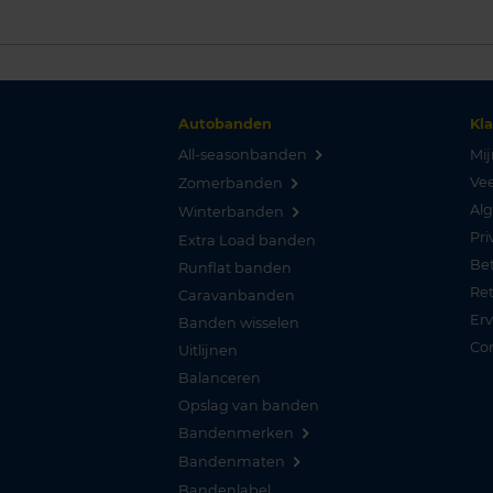
Autobanden
Kl
All-seasonbanden
Mij
Vee
Zomerbanden
Al
Winterbanden
Pri
Extra Load banden
Be
Runflat banden
Re
Caravanbanden
Er
Banden wisselen
Co
Uitlijnen
Balanceren
Opslag van banden
Bandenmerken
Bandenmaten
Bandenlabel