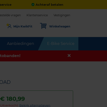
service
Achteraf betalen
estelde vragen
Klantenservice
Vestigingen
Mijn KwikFit
Winkelwagen
Aanbiedingen
E-Bike Service
tobanden!
LOAD
€
180,99
Uitverkocht:
Bekijk alternatieven