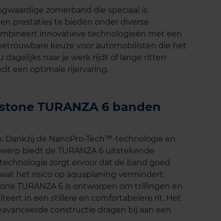
gwaardige zomerband die speciaal is
en prestaties te bieden onder diverse
bineert innovatieve technologieën met een
 betrouwbare keuze voor automobilisten die het
 dagelijks naar je werk rijdt of lange ritten
t een optimale rijervaring.
gestone TURANZA 6 banden
n: Dankzij de NanoPro-Tech™-technologie en
twerp biedt de TURANZA 6 uitstekende
 technologie zorgt ervoor dat de band goed
at het risico op aquaplaning vermindert.
stone TURANZA 6 is ontworpen om trillingen en
teert in een stillere en comfortabelere rit. Het
avanceerde constructie dragen bij aan een