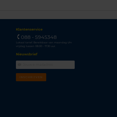
Klantenservice
088 - 5945348
Lokaal tarief. Bereikbaar van maandag t/m
vrijdag tussen 08.00 - 17.30 uur.
Nieuwsbrief
INSCHRIJVEN
m
k