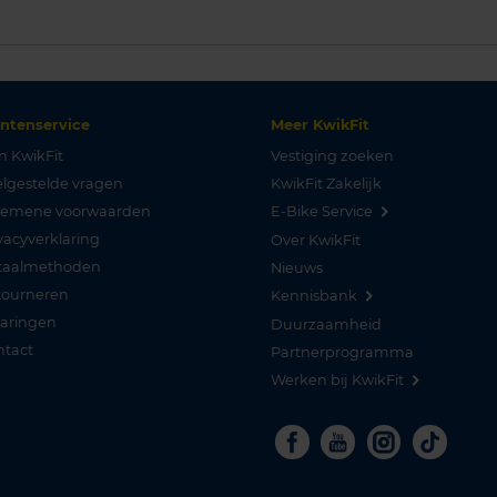
antenservice
Meer KwikFit
n KwikFit
Vestiging zoeken
lgestelde vragen
KwikFit Zakelijk
gemene voorwaarden
E-Bike Service
vacyverklaring
Over KwikFit
taalmethoden
Nieuws
tourneren
Kennisbank
varingen
Duurzaamheid
ntact
Partnerprogramma
Werken bij KwikFit
Facebook
Youtube
Instagra
Tikto