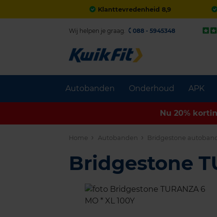
Klanttevredenheid 8,9
Wij helpen je graag.
088 - 5945348
Autobanden
Onderhoud
APK
Nu 20% korti
Home
Autobanden
Bridgestone autoban
Bridgestone 