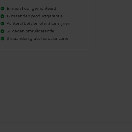
Binnen 1 uur gemonteerd
12 maanden productgarantie
Achteraf betalen of in 3 termijnen
30 dagen omruilgarantie
3 maanden gratis herbalanceren