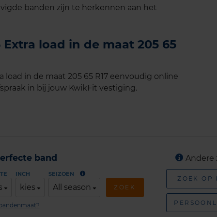
vigde banden zijn te herkennen aan het
Extra load in de maat 205 65
 load in de maat 205 65 R17 eenvoudig online
spraak in bij jouw KwikFit vestiging.
erfecte band
Andere 
TE
INCH
SEIZOEN
ZOEK OP
s
kies
All season
ZOEK
PERSOONL
n bandenmaat?