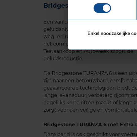
Bridgestone TURANZA 6 gel
Een van de belangrijkste kenmerken 
geluidsniveau. Het loopvlakontwerp e
Enkel noodzakelijke co
weg- en rolgeluid te minimaliseren. Dit 
het comfort en de algehele rijervarin
Testaankoop en Autoweek scoort de 
geluidsreductie.
De Bridgestone TURANZA 6 is een uit
zijn naar een betrouwbare, comforta
geavanceerde technologieën biedt de
lange levensduur, verbeterd rijcomfort
dagelijks korte ritten maakt of lange
zorgt voor een veilige en comfortabele 
Bridgestone TURANZA 6 met Extra L
Deze band is ook geschikt voor voer