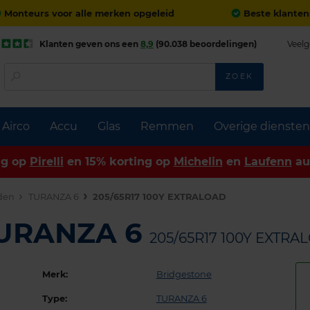
Monteurs voor alle merken opgeleid
Beste klanten
Klanten geven ons een
8,9
(90.038 beoordelingen)
Veelg
ZOEK
Airco
Accu
Glas
Remmen
Overige diensten
ng op
Pirelli
en 15% korting op
Michelin
en
Laufenn
au
den
TURANZA 6
205/65R17 100Y EXTRALOAD
TURANZA 6
205/65R17 100Y EXTRA
Merk:
Bridgestone
Type:
TURANZA 6