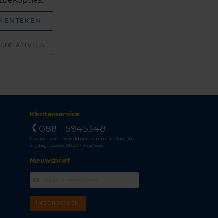
zoekopties:
 KENTEKEN
IJK ADVIES
Klantenservice
088 - 5945348
Lokaal tarief. Bereikbaar van maandag t/m
vrijdag tussen 08.00 - 17.30 uur.
Nieuwsbrief
INSCHRIJVEN