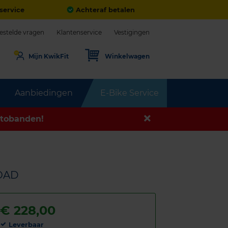
service
Achteraf betalen
estelde vragen
Klantenservice
Vestigingen
Mijn KwikFit
Winkelwagen
Aanbiedingen
E-Bike Service
tobanden!
LOAD
€
228,00
Leverbaar