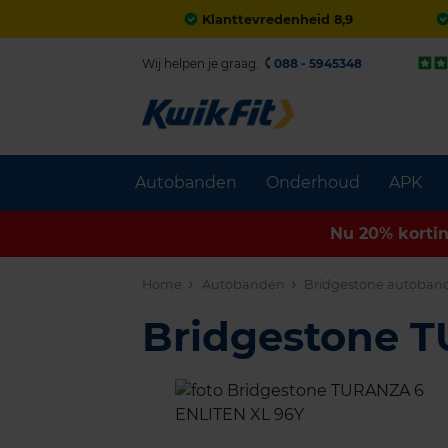
Klanttevredenheid 8,9
Wij helpen je graag.
088 - 5945348
Autobanden
Onderhoud
APK
Nu 20% korti
Home
Autobanden
Bridgestone autoban
Bridgestone 