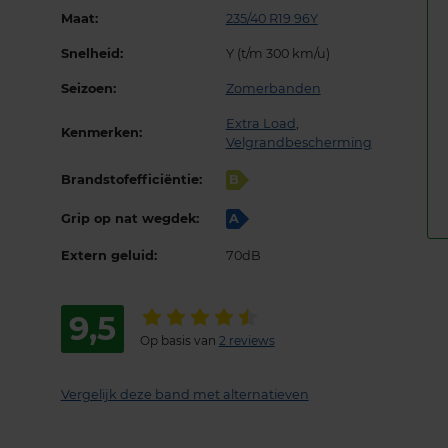
Maat:
235/40 R19 96Y
Snelheid:
Y (t/m 300 km/u)
Seizoen:
Zomerbanden
Extra Load
,
Kenmerken:
Velgrandbescherming
Brandstofefficiëntie:
B
Grip op nat wegdek:
A
Extern geluid:
70dB
9,5
Op basis van
2 reviews
Vergelijk deze band met alternatieven