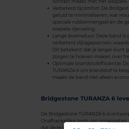
contact maakt met het wegdek, w
Verbeterd rijcomfort: De Bridge
geluid te minimaliseren, wat resul
speciale rubbermengsel en de ge
soepele rijervaring.
Lange levensduur: Deze band is
verbeterd slijtagepatroon, waar
Dit betekent dat je langer kunt 
zorgen te hoeven maken over fr
Optimale brandstofefficiëntie: D
TURANZA 6 om brandstof te bespa
maakt de band niet alleen econom
Bridgestone TURANZA 6 lev
De Bridgestone TURANZA 6 is ontwor
Onafhankelijke tests van organisati
dat deze band een indrukwekkende le