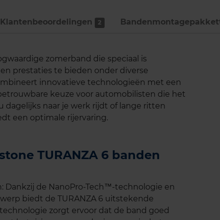
Klantenbeoordelingen
Bandenmontage­pakket
2
gwaardige zomerband die speciaal is
en prestaties te bieden onder diverse
bineert innovatieve technologieën met een
 betrouwbare keuze voor automobilisten die het
 dagelijks naar je werk rijdt of lange ritten
t een optimale rijervaring.
gestone TURANZA 6 banden
n: Dankzij de NanoPro-Tech™-technologie en
twerp biedt de TURANZA 6 uitstekende
 technologie zorgt ervoor dat de band goed