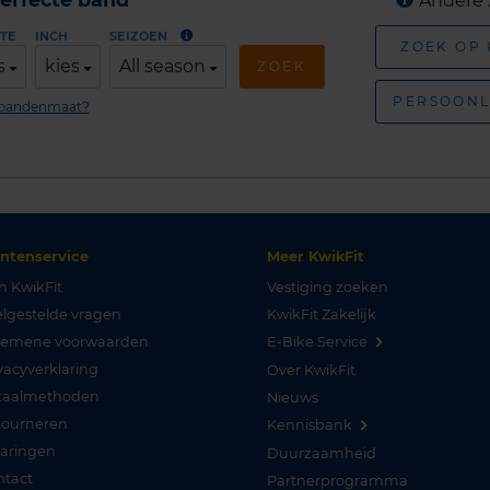
Andere 
TE
INCH
SEIZOEN
ZOEK OP
s
kies
All season
ZOEK
PERSOONL
n bandenmaat?
antenservice
Meer KwikFit
n KwikFit
Vestiging zoeken
lgestelde vragen
KwikFit Zakelijk
gemene voorwaarden
E-Bike Service
vacyverklaring
Over KwikFit
taalmethoden
Nieuws
tourneren
Kennisbank
varingen
Duurzaamheid
ntact
Partnerprogramma