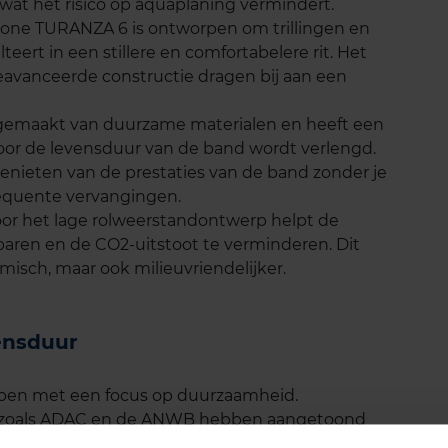
at het risico op aquaplaning vermindert.
stone TURANZA 6 is ontworpen om trillingen en
teert in een stillere en comfortabelere rit. Het
avanceerde constructie dragen bij aan een
 gemaakt van duurzame materialen en heeft een
door de levensduur van de band wordt verlengd.
genieten van de prestaties van de band zonder je
equente vervangingen.
oor het lage rolweerstandontwerp helpt de
ren en de CO2-uitstoot te verminderen. Dit
isch, maar ook milieuvriendelijker.
ensduur
pen met een focus op duurzaamheid.
es zoals ADAC en de ANWB hebben aangetoond
vensduur heeft. Dankzij het innovatieve