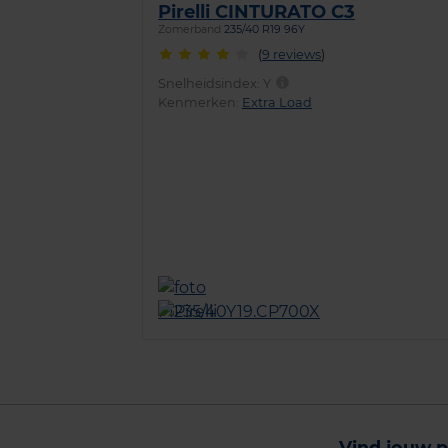
Pirelli CINTURATO C3
Zomerband
235/40 R19 96Y
(
9 reviews
)
Snelheidsindex:
Y
Kenmerken:
Extra Load
Vind jouw p