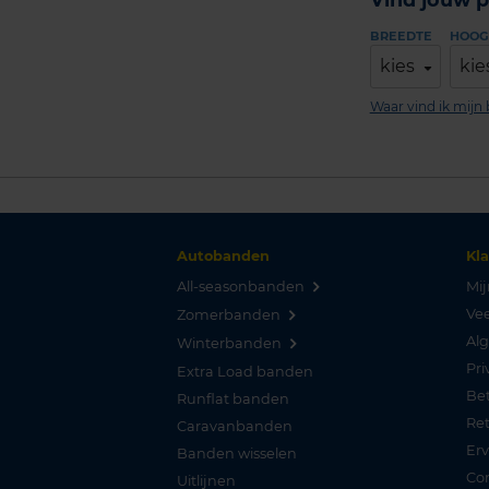
BREEDTE
HOOG
kies
kie
Waar vind ik mij
Autobanden
Kl
All-seasonbanden
Mij
Vee
Zomerbanden
Al
Winterbanden
Pri
Extra Load banden
Be
Runflat banden
Re
Caravanbanden
Er
Banden wisselen
Co
Uitlijnen