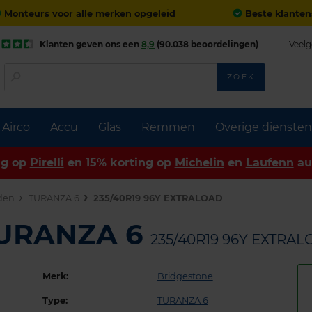
Monteurs voor alle merken opgeleid
Beste klanten
Klanten geven ons een
8,9
(90.038 beoordelingen)
Veelg
ZOEK
Airco
Accu
Glas
Remmen
Overige diensten
ng op
Pirelli
en 15% korting op
Michelin
en
Laufenn
au
den
TURANZA 6
235/40R19 96Y EXTRALOAD
TURANZA 6
235/40R19 96Y EXTRA
Merk:
Bridgestone
Type:
TURANZA 6