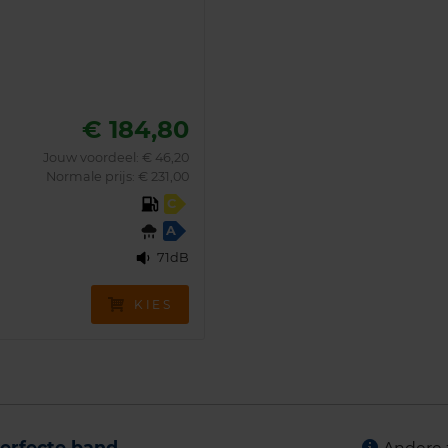
€ 184,80
Jouw voordeel:
€ 46,20
Normale prijs: € 231,00
C
A
71dB
KIES
erfecte band