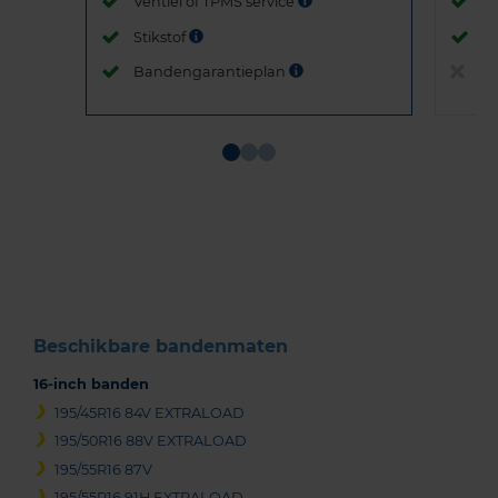
Ventiel of TPMS service
Ve
Stikstof
St
Bandengarantieplan
B
Item
1
of
3
Beschikbare bandenmaten
16-inch banden
195/45R16 84V EXTRALOAD
195/50R16 88V EXTRALOAD
195/55R16 87V
195/55R16 91H EXTRALOAD