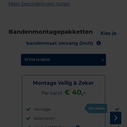
Meer beoordelingen tonen
Bandenmontagepakketten
Kies je
bandenmaat omvang (inch)
Montage Veilig & Zeker
€ 40,-
Per band
Montage
M
Balanceren
B