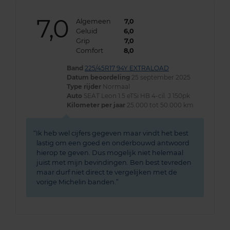
7,0
Algemeen
7,0
Geluid
6,0
Grip
7,0
Comfort
8,0
Band
225/45R17 94Y EXTRALOAD
Datum beoordeling
25 september 2025
Type rijder
Normaal
Auto
SEAT Leon 1.5 eTSi HB 4-cil. J 150pk
Kilometer per jaar
25.000 tot 50.000 km
Ik heb wel cijfers gegeven maar vindt het best
lastig om een goed en onderbouwd antwoord
hierop te geven. Dus mogelijk niet helemaal
juist met mijn bevindingen. Ben best tevreden
maar durf niet direct te vergelijken met de
vorige Michelin banden.