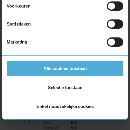
Voorkeuren
Statistieken
10,0
Algemeen
10,0
Geluid
10,0
Marketing
Grip
10,0
Comfort
10,0
Band
225/45R17 94Y EXTRALOAD
Datum beoordeling
8 december 2025
Alle cookies toestaan
Type rijder
Normaal
Auto
VW Golf Sportsvan 1.4 TSi HB 4-cil. B 150pk
Kilometer per jaar
25.000 tot 50.000 km
Selectie toestaan
Enkel noodzakelijke cookies
9,0
Algemeen
9,0
Geluid
9,0
Grip
9,0
Comfort
9,0