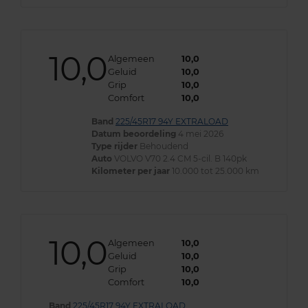
10,0
Algemeen
10,0
Geluid
10,0
Grip
10,0
Comfort
10,0
Band
225/45R17 94Y EXTRALOAD
Datum beoordeling
4 mei 2026
Type rijder
Behoudend
Auto
VOLVO V70 2.4 CM 5-cil. B 140pk
Kilometer per jaar
10.000 tot 25.000 km
10,0
Algemeen
10,0
Geluid
10,0
Grip
10,0
Comfort
10,0
Band
225/45R17 94Y EXTRALOAD