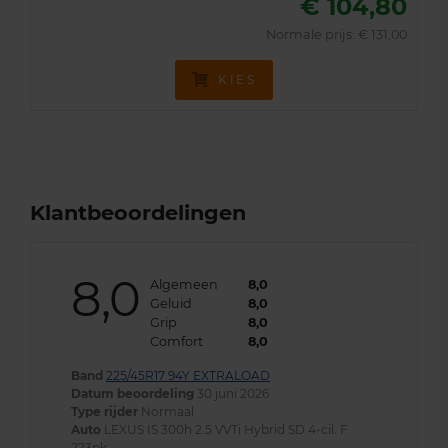
€ 104,80
Normale prijs: € 131,00
KIES
Klantbeoordelingen
8,0
Algemeen
8,0
Geluid
8,0
Grip
8,0
Comfort
8,0
Band
225/45R17 94Y EXTRALOAD
Datum beoordeling
30 juni 2026
Type rijder
Normaal
Auto
LEXUS IS 300h 2.5 VVTi Hybrid SD 4-cil. F
223pk