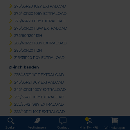
275/35R20 102Y EXTRALOAD
275/40R20 106Y EXTRALOAD
275/45R20 110Y EXTRALOAD
275/50R20 113W EXTRALOAD
275/60R20 115H
285/40R20 108Y EXTRALOAD
285/50R20 112H
315/35R20 110Y EXTRALOAD
21-inch banden
235/45R21 101T EXTRALOAD
245/35R21 96Y EXTRALOAD
245/40R21 100Y EXTRALOAD
255/35R21 101Y EXTRALOAD
255/35R21 98Y EXTRALOAD
255/40R21 102T EXTRALOAD
255/40R21 102Y EXTRALOAD
255/40R21 102Y EXTRALOAD
Zoeken
Vestigingen
Contact
Mijn KwikFit
Winkelwagen