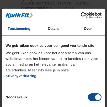
Auto
PEUGEOT 308 CC 1.6 THP CB 4-cil. B 156pk
Kilometer per jaar
10.000 tot 25.000 km
Gewoon een uitstekende band, vergeleken
met andere merken (veel) minder slijtage en
Toestemming
Details
Over
vooral geen slijtagegeluiden...
We gebruiken cookies voor een goed werkende site
We gebruiken cookies voor het analyseren van ons
websiteverkeer, het bieden van extra functies (ook voor
Band
225/45R17 94Y EXTRALOAD
social media) en het relevanter maken van
Datum beoordeling
22 januari 2026
advertenties. Meer info lees je in onze
Type rijder
Normaal
Auto
PEUGEOT 308 1.2 PureTech/PureTech
privacyverklaring
.
130/THP HB 3-cil. B 131pk
Kilometer per jaar
25.000 tot 50.000 km
Toestemmingsselectie
Noodzakelijk
Het lijkt soms net of ik op mijn velgen rijd! Ben
er absoluut niet blij mee