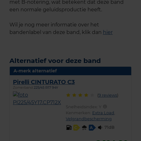
met B-notering, wat betekent dat deze band
een normale geluidsproductie heeft.
Wil je nog meer informatie over het
bandenlabel van deze band, klik dan
hier
Alternatief voor deze band
A-merk alternatief
Pirelli CINTURATO C3
Zomerband
225/45 R17 94Y
(
9 reviews
)
Snelheidsindex:
Y
Kenmerken:
Extra Load
,
Velgrandbescherming
71dB
C
A