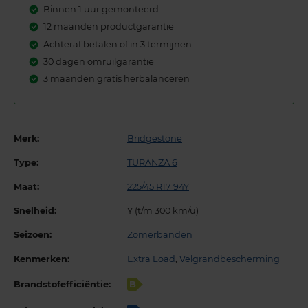
Binnen 1 uur gemonteerd
12 maanden productgarantie
Achteraf betalen of in 3 termijnen
30 dagen omruilgarantie
3 maanden gratis herbalanceren
Merk:
Bridgestone
Type:
TURANZA 6
Maat:
225/45 R17 94Y
Snelheid:
Y (t/m 300 km/u)
Seizoen:
Zomerbanden
Kenmerken:
Extra Load
,
Velgrandbescherming
Brandstofefficiëntie:
B