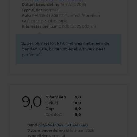
Datum beoordeling
19 maart 2026
Type rijder
Normaal
Auto
PEUGEOT 308 1.2 PureTech/PureTech
130/THP HB 3-cil. B 131pk
Kilometer per jaar
10.000 tot 25.000 km
Super blij met KwikFit. Het was niet alleen de
banden. Olie, buiten spiegel. Als werk naar
perfectie
9,0
Algemeen
9,0
Geluid
10,0
Grip
8,0
Comfort
9,0
Band
225/45R17 94Y EXTRALOAD
Datum beoordeling
13 februari 2026
Type rijder
Normaal