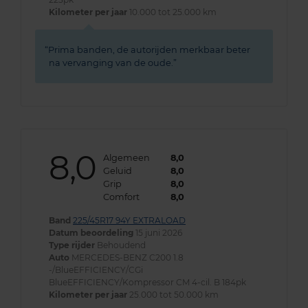
Kilometer per jaar
10.000 tot 25.000 km
Prima banden, de autorijden merkbaar beter
na vervanging van de oude.
8,0
Algemeen
8,0
Geluid
8,0
Grip
8,0
Comfort
8,0
Band
225/45R17 94Y EXTRALOAD
Datum beoordeling
15 juni 2026
Type rijder
Behoudend
Auto
MERCEDES-BENZ C200 1.8
-/BlueEFFICIENCY/CGi
BlueEFFICIENCY/Kompressor CM 4-cil. B 184pk
Kilometer per jaar
25.000 tot 50.000 km