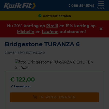
088-5945348
Menu
Klanten geven ons een
8,9
Nu 20% korting op
Pirelli
en 15% korting op
Michelin
en
Laufenn
autobanden!
Bridgestone TURANZA 6
225/45R17 94Y EXTRALOAD
€
122,00
Leverbaar
IN WINKELWAGEN