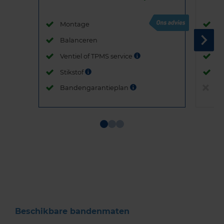
Montage
M
Balanceren
B
Ventiel of TPMS service
Ve
Stikstof
St
Bandengarantieplan
B
Item
1
of
3
Beschikbare bandenmaten