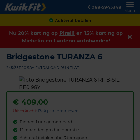
088-5945348
Menu
Achteraf betalen
Nu 20% korting op
Pirelli
en 15% korting op
Michelin
en
Laufenn
autobanden!
Bridgestone TURANZA 6
245/35R20 98Y EXTRALOAD RUNFLAT
€
409,00
Uitverkocht:
Bekijk alternatieven
Binnen 1 uur gemonteerd
12 maanden productgarantie
Achteraf betalen of in 3 termijnen