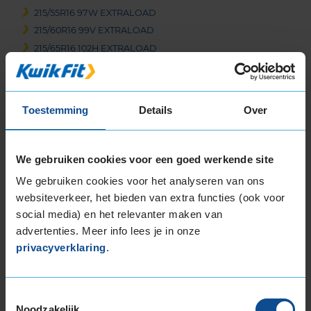
215/55R16 97W EXTRALOAD
215/60R16 99V EXTRALOAD
215/65R16 102H EXTRALOAD
215/65R16 102V EXTRALOAD
215/65R16 98H
215/65R16 98H
Toestemming
Details
Over
215/70R16 100H
225/55R16 95Y
225/55R16 99V EXTRALOAD
We gebruiken cookies voor een goed werkende site
225/60R16 102W EXTRALOAD
We gebruiken cookies voor het analyseren van ons
235/60R16 104H EXTRALOAD
websiteverkeer, het bieden van extra functies (ook voor
17-inch banden
social media) en het relevanter maken van
205/45R17 88W EXTRALOAD
advertenties. Meer info lees je in onze
privacyverklaring
.
205/50R17 89V
205/50R17 93W EXTRALOAD
205/55R17 95V EXTRALOAD
Toestemmingsselectie
205/65R17 100Y EXTRALOAD
Noodzakelijk