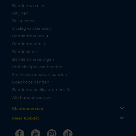
Banden wisselen
Uitlijnen
Balanceren
Opslag van banden
Bandenmerken
Bandenmaten
Bandenlabel
Bandenmarkeringen
Profieldiepte van banden
Snelheidsindex van banden
Goedkope banden
Banden voor elk automerk
Alle bandenservices
Klantenservice
Meer KwikFit
Facebook
Youtube
Instagram
Tiktok