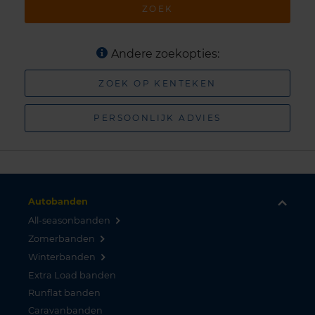
ZOEK
Andere zoekopties:
ZOEK OP KENTEKEN
PERSOONLIJK ADVIES
Autobanden
All-seasonbanden
Zomerbanden
Winterbanden
Extra Load banden
Runflat banden
Caravanbanden