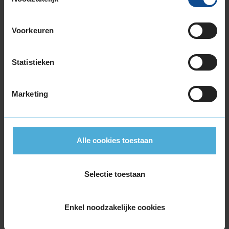
205/65R17 100Y EXTRALOAD
215/40R17 87W EXTRALOAD
Voorkeuren
215/45R17 87W
215/45R17 91Y EXTRALOAD
215/50R17 95W EXTRALOAD
Statistieken
215/50R17 95Y EXTRALOAD
215/55R17 98W EXTRALOAD
Marketing
215/55R17 98Y EXTRALOAD
215/60R17 100H EXTRALOAD
215/60R17 96H
215/65R17 99V
Alle cookies toestaan
225/45R17 91W
225/45R17 91W
Selectie toestaan
225/45R17 91Y
225/45R17 91Y
225/45R17 94W EXTRALOAD
Enkel noodzakelijke cookies
225/45R17 94Y EXTRALOAD
225/50R17 98Y EXTRALOAD