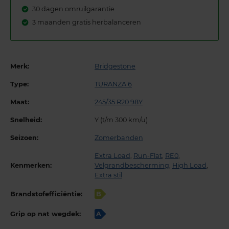
30 dagen omruilgarantie
3 maanden gratis herbalanceren
Merk:
Bridgestone
Type:
TURANZA 6
Maat:
245/35 R20 98Y
Snelheid:
Y (t/m 300 km/u)
Seizoen:
Zomerbanden
Extra Load
,
Run-Flat
,
RE0
,
Kenmerken:
Velgrandbescherming
,
High Load
,
Extra stil
Brandstofefficiëntie:
B
Grip op nat wegdek:
A