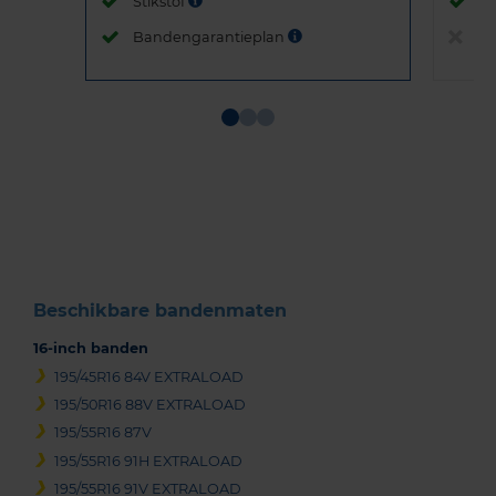
Stikstof
St
Bandengarantieplan
B
Item
1
of
3
Beschikbare bandenmaten
16-inch banden
195/45R16 84V EXTRALOAD
195/50R16 88V EXTRALOAD
195/55R16 87V
195/55R16 91H EXTRALOAD
195/55R16 91V EXTRALOAD