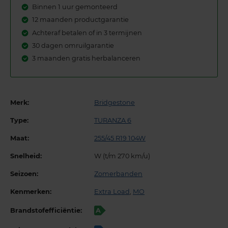
Binnen 1 uur gemonteerd
12 maanden productgarantie
Achteraf betalen of in 3 termijnen
30 dagen omruilgarantie
3 maanden gratis herbalanceren
Merk:
Bridgestone
Type:
TURANZA 6
Maat:
255/45 R19 104W
Snelheid:
W (t/m 270 km/u)
Seizoen:
Zomerbanden
Kenmerken:
Extra Load
,
MO
Brandstofefficiëntie:
A