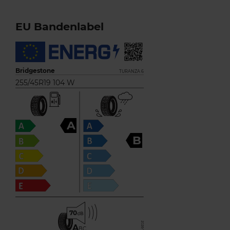
EU Bandenlabel
Bridgestone
TURANZA 6
255/45R19 104 W
A
B
70
A
BC