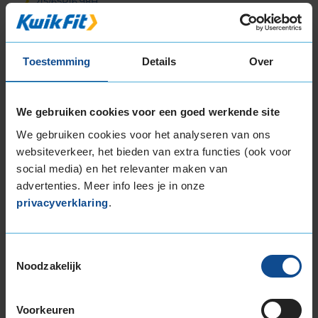
215/65R16 98H
215/70R16 100H
225/55R16 95Y
225/55R16 99V EXTRALOAD
Toestemming
Details
Over
225/60R16 102W EXTRALOAD
235/60R16 104H EXTRALOAD
We gebruiken cookies voor een goed werkende site
17-inch banden
We gebruiken cookies voor het analyseren van ons
205/45R17 88W EXTRALOAD
websiteverkeer, het bieden van extra functies (ook voor
205/50R17 89V
social media) en het relevanter maken van
205/50R17 93W EXTRALOAD
advertenties. Meer info lees je in onze
205/55R17 95V EXTRALOAD
privacyverklaring
.
205/65R17 100Y EXTRALOAD
205/65R17 100Y EXTRALOAD
215/40R17 87W EXTRALOAD
Toestemmingsselectie
215/45R17 87W
Noodzakelijk
215/45R17 91Y EXTRALOAD
215/50R17 95W EXTRALOAD
Voorkeuren
215/50R17 95Y EXTRALOAD