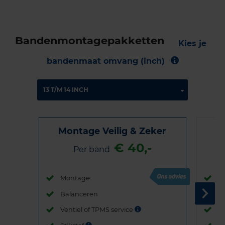
Bandenmontagepakketten
Kies je
bandenmaat omvang (inch)
Montage Veilig & Zeker
€ 40,-
Per band
Montage
M
Balanceren
B
Ventiel of TPMS service
Ve