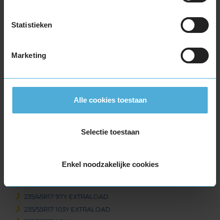
215/55R17 98W EXTRALOAD
215/55R17 98Y EXTRALOAD
Statistieken
215/60R17 100H EXTRALOAD
215/60R17 96H
Marketing
215/65R17 99V
225/45R17 91W
225/45R17 91W
225/45R17 91Y
Alle cookies toestaan
225/45R17 91Y
225/45R17 94W EXTRALOAD
Selectie toestaan
225/45R17 94Y EXTRALOAD
225/50R17 98Y EXTRALOAD
225/55R17 101W EXTRALOAD
Enkel noodzakelijke cookies
225/60R17 99V
225/65R17 102H
235/45R17 97Y EXTRALOAD
235/55R17 103Y EXTRALOAD