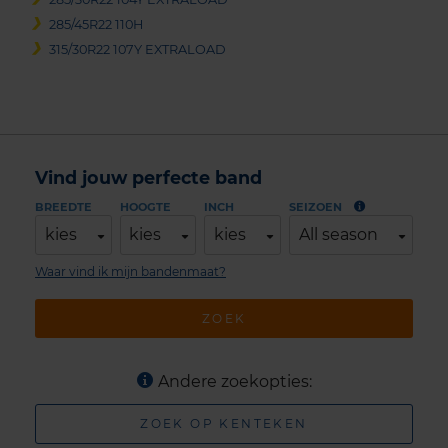
285/45R22 110H
315/30R22 107Y EXTRALOAD
Vind jouw perfecte band
BREEDTE
HOOGTE
INCH
SEIZOEN
kies
kies
kies
All season
Waar vind ik mijn bandenmaat?
ZOEK
Andere zoekopties:
ZOEK OP KENTEKEN