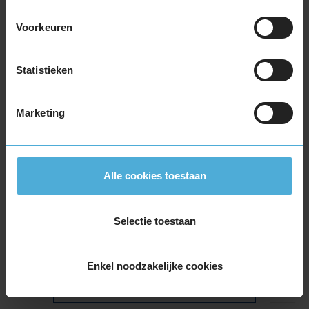
Kies je
bandenmaat omvang (inch)
Voorkeuren
Statistieken
Marketing
Montage Veilig & Zeker
€ 40,-
Per band
Alle cookies toestaan
Montage
M
Balanceren
B
Selectie toestaan
Ventiel of TPMS service
Ve
Stikstof
St
Enkel noodzakelijke cookies
Bandengarantieplan
B