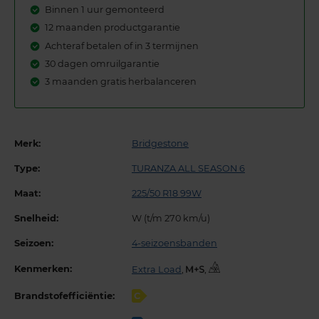
Binnen 1 uur gemonteerd
12 maanden productgarantie
Achteraf betalen of in 3 termijnen
30 dagen omruilgarantie
3 maanden gratis herbalanceren
Merk:
Bridgestone
Type:
TURANZA ALL SEASON 6
Maat:
225/50 R18 99W
Snelheid:
W (t/m 270 km/u)
Seizoen:
4-seizoensbanden
Kenmerken:
Extra Load
,
,
Brandstofefficiëntie:
C