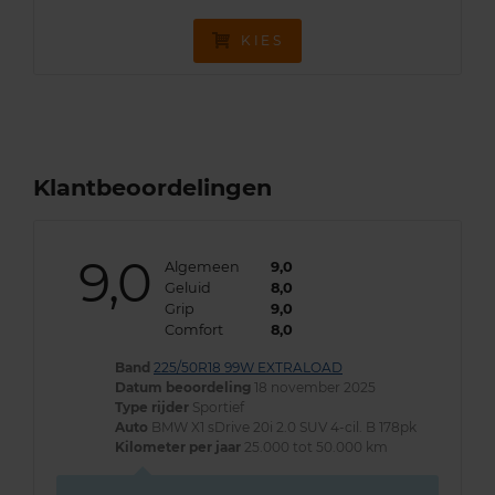
KIES
Klantbeoordelingen
9,0
Algemeen
9,0
Geluid
8,0
Grip
9,0
Comfort
8,0
Band
225/50R18 99W EXTRALOAD
Datum beoordeling
18 november 2025
Type rijder
Sportief
Auto
BMW X1 sDrive 20i 2.0 SUV 4-cil. B 178pk
Kilometer per jaar
25.000 tot 50.000 km