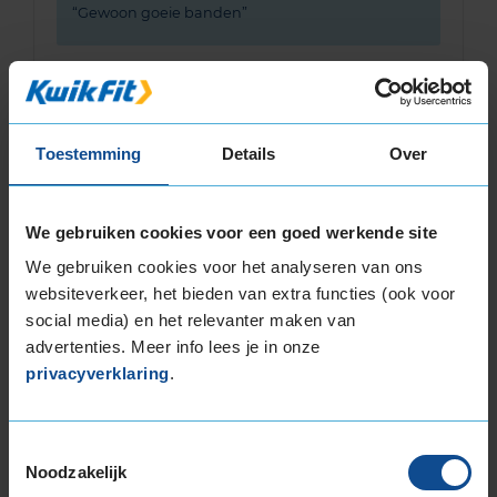
Gewoon goeie banden
Toestemming
Details
Over
9,0
Algemeen
9,0
Geluid
9,0
Grip
9,0
Comfort
9,0
We gebruiken cookies voor een goed werkende site
We gebruiken cookies voor het analyseren van ons
Band
225/50R18 99W EXTRALOAD
Datum beoordeling
1 november 2024
websiteverkeer, het bieden van extra functies (ook voor
Type rijder
Sportief
social media) en het relevanter maken van
Auto
MINI Mini Countryman 1.5 SE Plug-in Hybrid
advertenties. Meer info lees je in onze
CM 3-cil. Q 224pk
Kilometer per jaar
25.000 tot 50.000 km
privacyverklaring
.
Toestemmingsselectie
Noodzakelijk
Bandenmontagepakketten