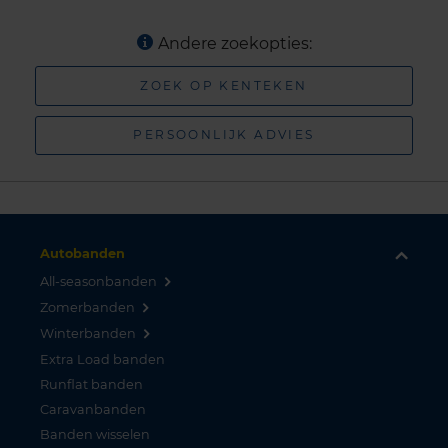
Andere zoekopties:
ZOEK OP KENTEKEN
PERSOONLIJK ADVIES
Autobanden
All-seasonbanden
Zomerbanden
Winterbanden
Extra Load banden
Runflat banden
Caravanbanden
Banden wisselen