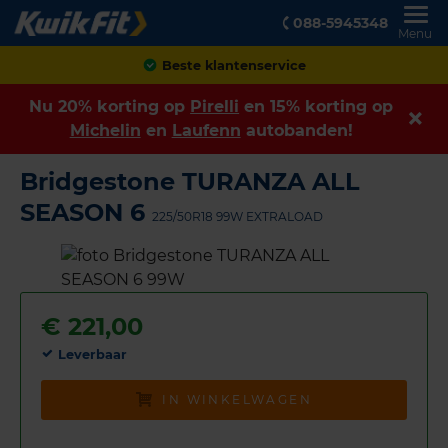
088-5945348
Menu
Achteraf betalen
Nu 20% korting op
Pirelli
en 15% korting op
Michelin
en
Laufenn
autobanden!
Bridgestone TURANZA ALL
SEASON 6
225/50R18 99W EXTRALOAD
€
221,00
Leverbaar
IN WINKELWAGEN