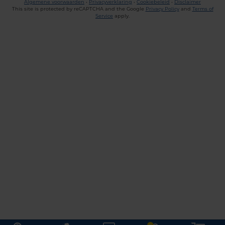
Algemene voorwaarden
•
Privacyverklaring
•
Cookiebeleid
•
Disclaimer
This site is protected by reCAPTCHA and the Google
Privacy Policy
and
Terms of
Service
apply.