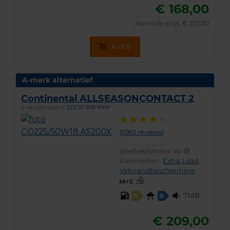
€ 168,00
Normale prijs: € 210,00
KIES
A-merk alternatief
Continental ALLSEASONCONTACT 2
4-seizoensband
225/50 R18 99W
(
1065 reviews
)
Snelheidsindex:
W
Kenmerken:
Extra Load
,
Velgrandbescherming
,
,
71dB
B
B
€ 209,00