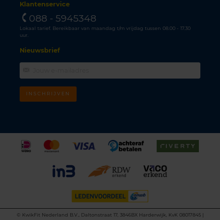
Klantenservice
088 - 5945348
Lokaal tarief. Bereikbaar van maandag t/m vrijdag tussen 08.00 - 17.30
uur.
Nieuwsbrief
INSCHRIJVEN
©
KwikFit Nederland B.V., Daltonstraat 17, 3846BX Harderwijk, KvK 08017845 |