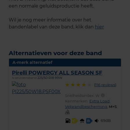
een normale geluidsproductie heeft.
Wil je nog meer informatie over het
bandenlabel van deze band, klik dan
hier
Alternatieven voor deze band
A-merk alternatief
Pirelli POWERGY ALL SEASON SF
4-seizoensband
225/50 R18 99W
(
116 reviews
)
Snelheidsindex:
W
Kenmerken:
Extra Load
,
Velgrandbescherming
,
,
69dB
C
B