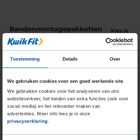
Bandenmontagepakketten
Kies je
bandenmaat omvang (inch)
Toestemming
Details
Over
We gebruiken cookies voor een goed werkende site
Montage Veilig & Zeker
We gebruiken cookies voor het analyseren van ons
€ 40,-
Per band
websiteverkeer, het bieden van extra functies (ook voor
social media) en het relevanter maken van
advertenties. Meer info lees je in onze
Montage
M
privacyverklaring
.
Balanceren
B
Ventiel of TPMS service
Ve