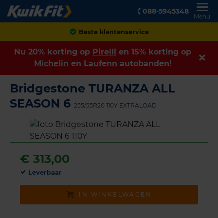
088-5945348
Menu
Achteraf betalen
Nu 20% korting op
Pirelli
en 15% korting op
Michelin
en
Laufenn
autobanden!
Bridgestone TURANZA ALL
SEASON 6
255/55R20 110Y EXTRALOAD
€
313,00
Leverbaar
IN WINKELWAGEN