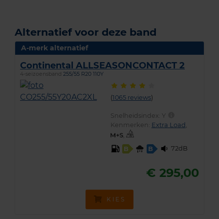
Alternatief voor deze band
A-merk alternatief
Continental ALLSEASONCONTACT 2
4-seizoensband
255/55 R20 110Y
(
1065 reviews
)
Snelheidsindex:
Y
Kenmerken:
Extra Load
,
,
72dB
B
B
€ 295,00
KIES