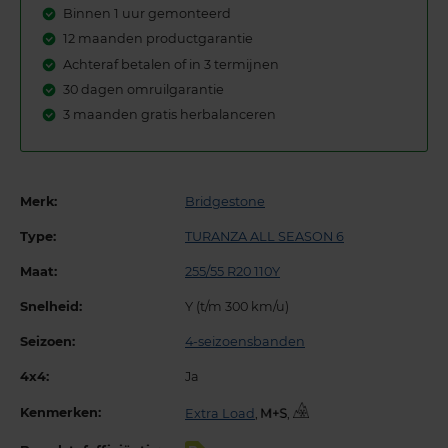
Binnen 1 uur gemonteerd
12 maanden productgarantie
Achteraf betalen of in 3 termijnen
30 dagen omruilgarantie
3 maanden gratis herbalanceren
Merk:
Bridgestone
Type:
TURANZA ALL SEASON 6
Maat:
255/55 R20 110Y
Snelheid:
Y (t/m 300 km/u)
Seizoen:
4-seizoensbanden
4x4:
Ja
Kenmerken:
Extra Load
,
,