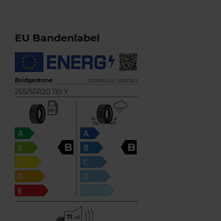
EU Bandenlabel
Bridgestone
TURANZA ALL SEASON 6
255/55R20 110 Y
B
B
71