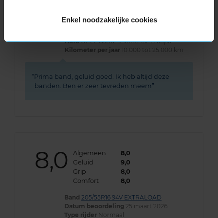
Band
205/55R16 94V EXTRALOAD
Enkel noodzakelijke cookies
Datum beoordeling
9 april 2026
Type rijder
Sportief
Auto
OPEL Astra 1.2 CM 3-cil. B 110pk
Kilometer per jaar
10.000 tot 25.000 km
Prima band, geluid goed. Ik heb altijd deze
banden. Ben er zeer tevreden meem
8,0
Algemeen
8,0
Geluid
9,0
Grip
8,0
Comfort
8,0
Band
205/55R16 94V EXTRALOAD
Datum beoordeling
25 maart 2026
Type rijder
Normaal