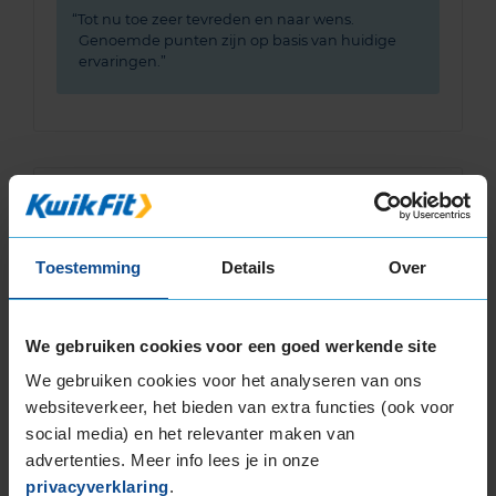
Tot nu toe zeer tevreden en naar wens.
Genoemde punten zijn op basis van huidige
ervaringen.
10,0
Algemeen
10,0
Geluid
9,0
Grip
9,0
Toestemming
Details
Over
Comfort
9,0
Band
205/55R16 94V EXTRALOAD
Datum beoordeling
12 mei 2026
We gebruiken cookies voor een goed werkende site
Type rijder
Behoudend
Auto
VW E-Golf HB 0-cil. A 136pk
We gebruiken cookies voor het analyseren van ons
Kilometer per jaar
10.000 tot 25.000 km
websiteverkeer, het bieden van extra functies (ook voor
social media) en het relevanter maken van
Goede banden. Weinig rol-geluid. Goede
advertenties. Meer info lees je in onze
eigenschappen in de regen. Tevreden dus.
privacyverklaring
.