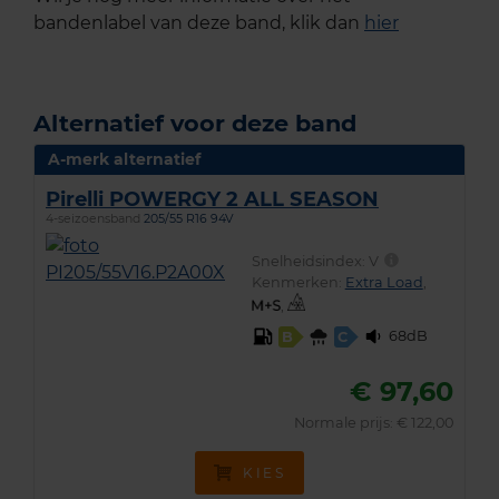
bandenlabel van deze band, klik dan
hier
Alternatief voor deze band
A-merk alternatief
Pirelli POWERGY 2 ALL SEASON
4-seizoensband
205/55 R16 94V
Snelheidsindex:
V
Kenmerken:
Extra Load
,
,
68dB
B
C
€ 97,60
Normale prijs: € 122,00
KIES