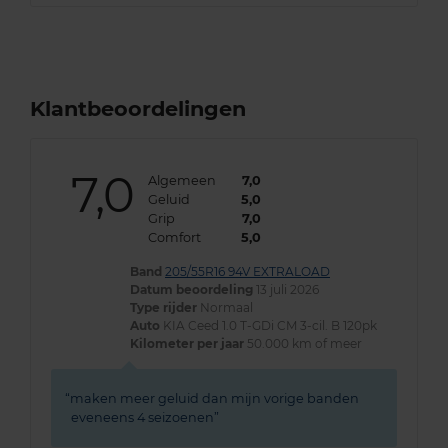
Klantbeoordelingen
7,0
Algemeen
7,0
Geluid
5,0
Grip
7,0
Comfort
5,0
Band
205/55R16 94V EXTRALOAD
Datum beoordeling
13 juli 2026
Type rijder
Normaal
Auto
KIA Ceed 1.0 T-GDi CM 3-cil. B 120pk
Kilometer per jaar
50.000 km of meer
maken meer geluid dan mijn vorige banden
eveneens 4 seizoenen