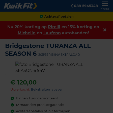
088-5945348
Menu
Achteraf betalen
Nu 20% korting op
Pirelli
en 15% korting op
Michelin
en
Laufenn
autobanden!
Bridgestone TURANZA ALL
SEASON 6
205/55R16 94V EXTRALOAD
€
120,00
Uitverkocht:
Bekijk alternatieven
Binnen 1 uur gemonteerd
12 maanden productgarantie
Achteraf betalen of in 3 termijnen