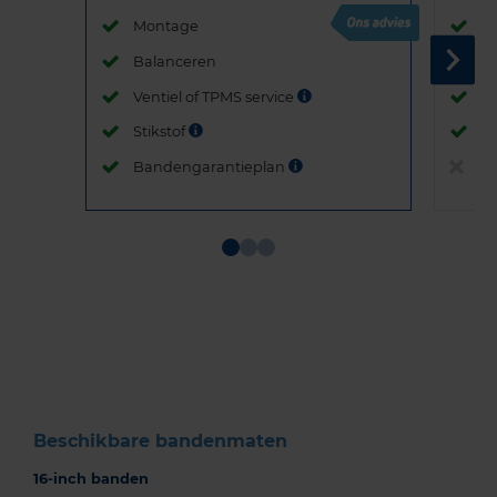
Montage
M
Balanceren
B
Ventiel of TPMS service
Ve
Stikstof
St
Bandengarantieplan
B
Item
1
of
3
Beschikbare bandenmaten
16-inch banden