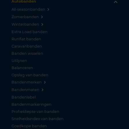
Autobanden
All-seasonbanden
Zomerbanden
Winterbanden
Extra Load banden
Runflat banden
Caravanbanden
Banden wisselen
Uitlijnen
Balanceren
Opslag van banden
Bandenmerken
Bandenmaten
Bandenlabel
Bandenmarkeringen
Profieldiepte van banden
Snelheidsindex van banden
Goedkope banden