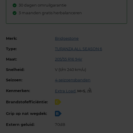
30 dagen omruilgarantie
3 maanden gratis herbalanceren
Merk:
Bridgestone
Type:
TURANZA ALL SEASON 6
Maat:
205/55 R16 94V
Snelheid:
V (t/m 240 km/u)
Seizoen:
4-seizoensbanden
Kenmerken:
Extra Load
,
,
Brandstofefficiëntie:
C
Grip op nat wegdek:
B
Extern geluid:
70dB