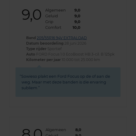
9,0
Algemeen
9,0
Geluid
9,0
Grip
9,0
Comfort
10,0
Band
205/55R16 94V EXTRALOAD
Datum beoordeling
28 juni 2026
Type rijder
Sportief
Auto
FORD Focus 1.0 EcoBoost HB 3-cil. B 125pk
Kilometer per jaar
10.000 tot 25.000 km
Sowieso plakt een Ford Focus op de of aan de
weg. Maar met deze banden is die ervaring
subliem.
8,0
Algemeen
8,0
Geluid
9,0