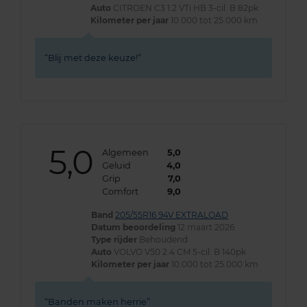
Auto
CITROEN C3 1.2 VTi HB 3-cil. B 82pk
Kilometer per jaar
10.000 tot 25.000 km
Blij met deze keuze!
5,0
Algemeen
5,0
Geluid
4,0
Grip
7,0
Comfort
9,0
Band
205/55R16 94V EXTRALOAD
Datum beoordeling
12 maart 2026
Type rijder
Behoudend
Auto
VOLVO V50 2.4 CM 5-cil. B 140pk
Kilometer per jaar
10.000 tot 25.000 km
Banden maken herrie