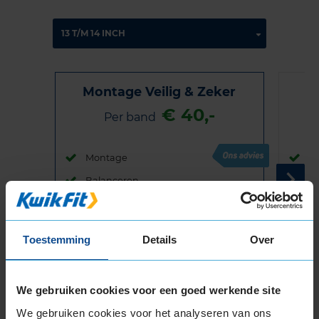
Montage Veilig & Zeker
€ 40,-
Per band
Montage
M
Balanceren
B
Ventiel of TPMS service
Ve
Stikstof
St
Toestemming
Details
Over
Bandengarantieplan
B
We gebruiken cookies voor een goed werkende site
We gebruiken cookies voor het analyseren van ons
Item