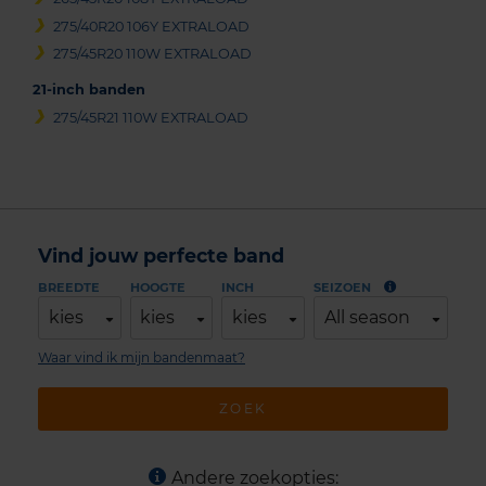
275/40R20 106Y EXTRALOAD
275/45R20 110W EXTRALOAD
21-inch banden
275/45R21 110W EXTRALOAD
Vind jouw perfecte band
BREEDTE
HOOGTE
INCH
SEIZOEN
kies
kies
kies
All season
Waar vind ik mijn bandenmaat?
ZOEK
Andere zoekopties: