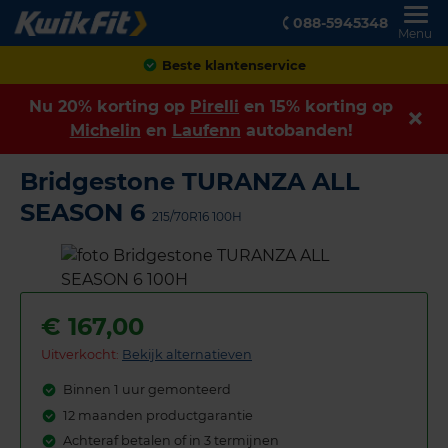
088-5945348
Menu
Achteraf betalen
Nu 20% korting op
Pirelli
en 15% korting op
Michelin
en
Laufenn
autobanden!
Bridgestone TURANZA ALL
SEASON 6
215/70R16 100H
€
167,00
Uitverkocht:
Bekijk alternatieven
Binnen 1 uur gemonteerd
12 maanden productgarantie
Achteraf betalen of in 3 termijnen