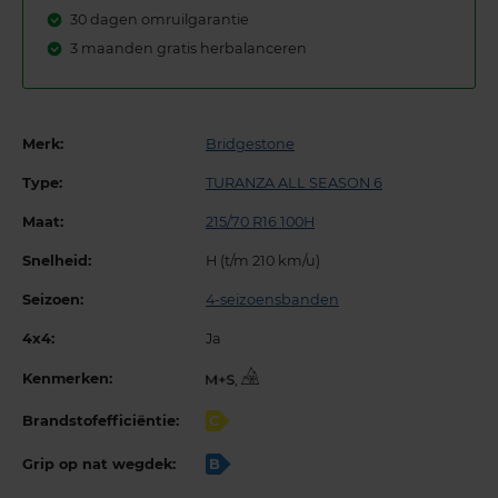
30 dagen omruilgarantie
3 maanden gratis herbalanceren
Merk:
Bridgestone
Type:
TURANZA ALL SEASON 6
Maat:
215/70 R16 100H
Snelheid:
H (t/m 210 km/u)
Seizoen:
4-seizoensbanden
4x4:
Ja
Kenmerken:
,
Brandstofefficiëntie:
C
Grip op nat wegdek:
B