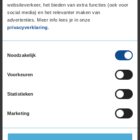
websiteverkeer, het bieden van extra functies (ook voor
1
social media) en het relevanter maken van
of
advertenties. Meer info lees je in onze
3
privacyverklaring
.
Beschikbare bandenmaten
Toestemmingsselectie
Noodzakelijk
16-inch banden
185/50R16 85H EXTRALOAD
185/55R16 87V EXTRALOAD
Voorkeuren
195/45R16 84H EXTRALOAD
195/45R16 84V EXTRALOAD
Statistieken
195/50R16 88V EXTRALOAD
195/55R16 91V EXTRALOAD
195/60R16 93V EXTRALOAD
Marketing
205/45R16 87W EXTRALOAD
205/55R16 91H
205/55R16 94V EXTRALOAD