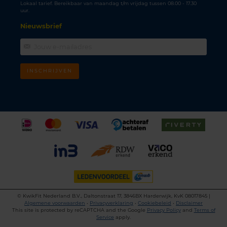
Lokaal tarief. Bereikbaar van maandag t/m vrijdag tussen 08.00 - 17.30
uur.
Nieuwsbrief
INSCHRIJVEN
©
KwikFit Nederland B.V., Daltonstraat 17, 3846BX Harderwijk, KvK 08017845 |
Algemene voorwaarden
•
Privacyverklaring
•
Cookiebeleid
•
Disclaimer
This site is protected by reCAPTCHA and the Google
Privacy Policy
and
Terms of
Service
apply.