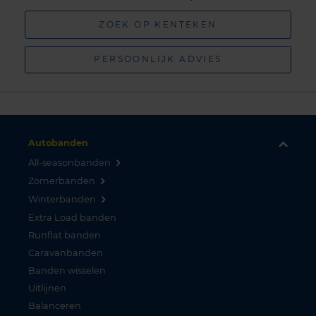
ZOEK OP KENTEKEN
PERSOONLIJK ADVIES
Autobanden
All-seasonbanden
Zomerbanden
Winterbanden
Extra Load banden
Runflat banden
Caravanbanden
Banden wisselen
Uitlijnen
Balanceren