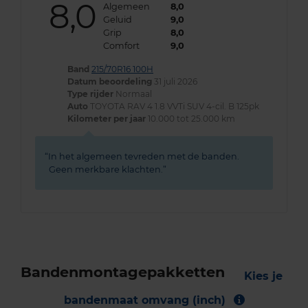
8,0
Algemeen
8,0
Geluid
9,0
Grip
8,0
Comfort
9,0
Band
215/70R16 100H
Datum beoordeling
31 juli 2026
Type rijder
Normaal
Auto
TOYOTA RAV 4 1.8 VVTi SUV 4-cil. B 125pk
Kilometer per jaar
10.000 tot 25.000 km
In het algemeen tevreden met de banden.
Geen merkbare klachten.
Bandenmontagepakketten
Kies je
bandenmaat omvang (inch)