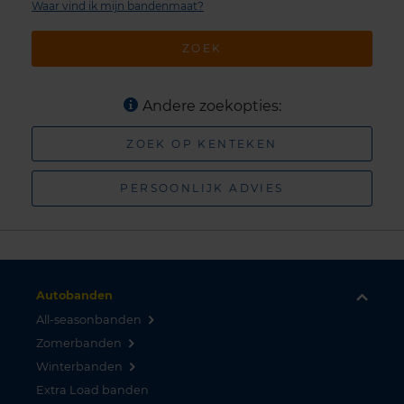
Waar vind ik mijn bandenmaat?
ZOEK
Andere zoekopties:
ZOEK OP KENTEKEN
PERSOONLIJK ADVIES
Autobanden
All-seasonbanden
Zomerbanden
Winterbanden
Extra Load banden