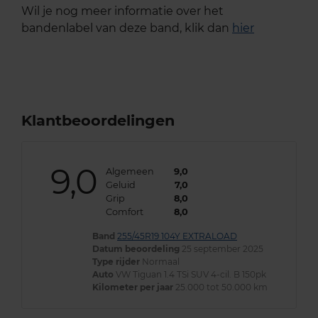
Wil je nog meer informatie over het
bandenlabel van deze band, klik dan
hier
Klantbeoordelingen
9,0
Algemeen
9,0
Geluid
7,0
Grip
8,0
Comfort
8,0
Band
255/45R19 104Y EXTRALOAD
Datum beoordeling
25 september 2025
Type rijder
Normaal
Auto
VW Tiguan 1.4 TSi SUV 4-cil. B 150pk
Kilometer per jaar
25.000 tot 50.000 km