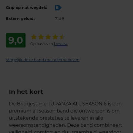
Grip op nat wegdek:
B
Extern geluid:
71dB
9,0
Op basis van
1 review
Vergelijk deze band met alternatieven
In het kort
De Bridgestone TURANZA ALL SEASON 6 is een
premium all season band die ontworpen is om
uitstekende prestaties te leveren in alle
weersomstandigheden. Deze band combineert
veiligheid, comfort en duurzaamheid, waardoor