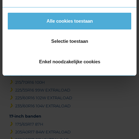
195/55R16 91V EXTRALOAD
195/60R16 93V EXTRALOAD
205/45R16 87W EXTRALOAD
Alle cookies toestaan
205/55R16 91H
205/55R16 94V EXTRALOAD
Selectie toestaan
205/60R16 96V EXTRALOAD
215/45R16 90V EXTRALOAD
215/55R16 97V EXTRALOAD
Enkel noodzakelijke cookies
215/60R16 99V EXTRALOAD
215/65R16 102V EXTRALOAD
215/70R16 100H
225/55R16 99W EXTRALOAD
225/60R16 102W EXTRALOAD
235/60R16 104V EXTRALOAD
17-inch banden
175/65R17 87H
205/40R17 84W EXTRALOAD