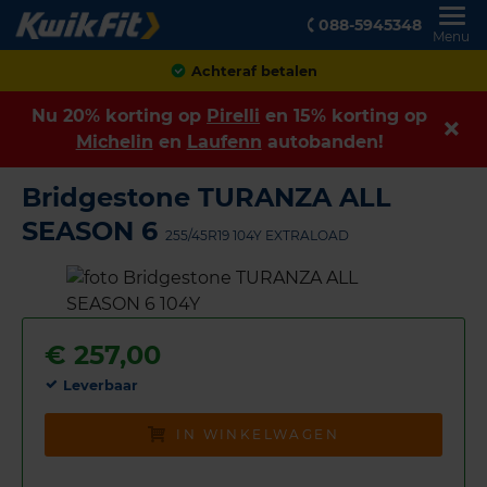
088-5945348
Menu
Klanten geven ons een
8,9
Nu 20% korting op
Pirelli
en 15% korting op
Michelin
en
Laufenn
autobanden!
Bridgestone TURANZA ALL
SEASON 6
255/45R19 104Y EXTRALOAD
€
257,00
Leverbaar
IN WINKELWAGEN