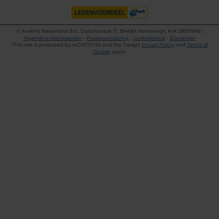
©
KwikFit Nederland B.V., Daltonstraat 17, 3846BX Harderwijk, KvK 08017845 |
Algemene voorwaarden
•
Privacyverklaring
•
Cookiebeleid
•
Disclaimer
This site is protected by reCAPTCHA and the Google
Privacy Policy
and
Terms of
Service
apply.