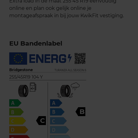
Extra load in de maat 255 45 R19 eenvoudig
online en plan ook gelijk online je
montageafspraak in bij jouw KwikFit vestiging.
EU Bandenlabel
Bridgestone
TURANZA ALL SEASON 6
255/45R19 104 Y
B
C