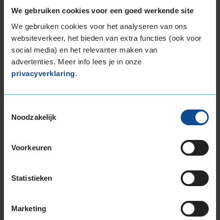
We gebruiken cookies voor een goed werkende site
Bandengarantieplan
B
We gebruiken cookies voor het analyseren van ons
websiteverkeer, het bieden van extra functies (ook voor
social media) en het relevanter maken van
Item
advertenties. Meer info lees je in onze
1
privacyverklaring
.
of
3
Toestemmingsselectie
Noodzakelijk
Beschikbare bandenmaten
Voorkeuren
16-inch banden
185/50R16 85H EXTRALOAD
185/55R16 87V EXTRALOAD
Statistieken
195/45R16 84H EXTRALOAD
195/45R16 84V EXTRALOAD
Marketing
195/50R16 88V EXTRALOAD