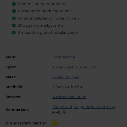
Binnen 1 uur gemonteerd
12 maanden productgarantie
Achteraf betalen of in 3 termijnen
30 dagen omruilgarantie
3 maanden gratis herbalanceren
Merk:
Bridgestone
Type:
TURANZA ALL SEASON 6
Maat:
255/45 R19 104Y
Snelheid:
Y (t/m 300 km/u)
Seizoen:
4-seizoensbanden
Extra Load
,
Velgrandbescherming
,
Kenmerken:
,
Brandstofefficiëntie:
C