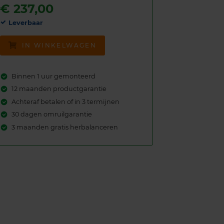
€
237,00
Leverbaar
IN WINKELWAGEN
Binnen 1 uur gemonteerd
12 maanden productgarantie
Achteraf betalen of in 3 termijnen
30 dagen omruilgarantie
3 maanden gratis herbalanceren