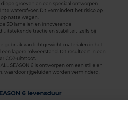
 diepe groeven en een speciaal ontworpen
iënte waterafvoer. Dit vermindert het risico op
 op natte wegen.
rde 3D lamellen en innoverende
tstekende tractie en stabiliteit, zelfs bij
de gebruik van lichtgewicht materialen in het
 een lagere rolweerstand. Dit resulteert in een
er CO2-uitstoot.
ALL SEASON 6 is ontworpen om een stille en
en, waardoor rijgeluiden worden verminderd.
EASON 6 levensduur
6 staat bekend om zijn duurzaamheid. Dankzij
de geavanceerde samenstelling van het rubber,
uur van de band. Dit betekent dat je langer