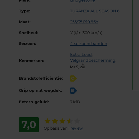
Merk:
Bridgestone
Type:
TURANZA ALL SEASON 6
Maat:
255/35 R19 96Y
Snelheid:
Y (t/m 300 km/u)
Seizoen:
4-seizoensbanden
Extra Load
,
Velgrandbescherming
,
Kenmerken:
,
Brandstofefficiëntie:
C
Grip op nat wegdek:
B
Extern geluid:
71dB
7,0
Op basis van
1 review