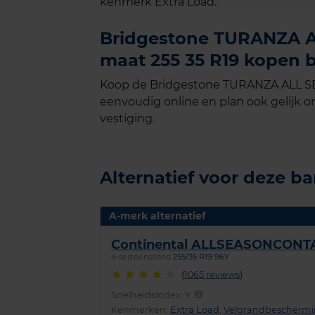
kenmerk Extra Load.
Bridgestone TURANZA AL
maat 255 35 R19 kopen b
Koop de Bridgestone TURANZA ALL SEA
eenvoudig online en plan ook gelijk on
vestiging.
Alternatief voor deze b
A-merk alternatief
Continental ALLSEASONCONT
4-seizoensband
255/35 R19 96Y
(
1065 reviews
)
Snelheidsindex:
Y
Kenmerken:
Extra Load
,
Velgrandbescherm