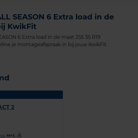
L SEASON 6 Extra load in de
ij KwikFit
SON 6 Extra load in de maat 255 35 R19
line je montageafspraak in bij jouw KwikFit
and
ACT 2
ing
,
,