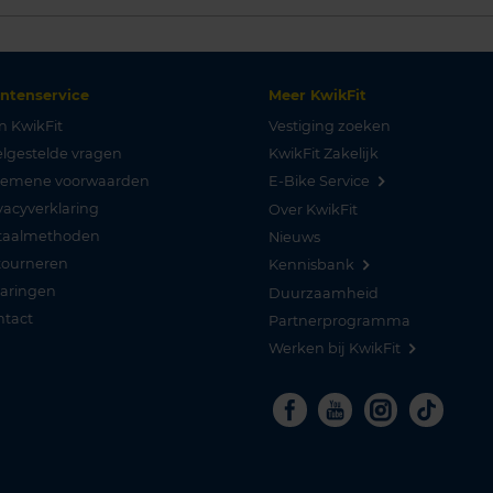
antenservice
Meer KwikFit
n KwikFit
Vestiging zoeken
lgestelde vragen
KwikFit Zakelijk
gemene voorwaarden
E-Bike Service
vacyverklaring
Over KwikFit
taalmethoden
Nieuws
tourneren
Kennisbank
varingen
Duurzaamheid
ntact
Partnerprogramma
Werken bij KwikFit
Facebook
Youtube
Instagra
Tikto