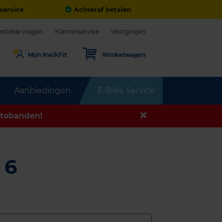
service
Achteraf betalen
estelde vragen
Klantenservice
Vestigingen
Mijn KwikFit
Winkelwagen
Aanbiedingen
E-Bike Service
tobanden!
 6