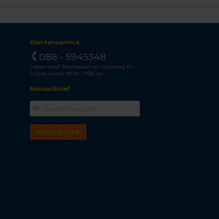
Klantenservice
088 - 5945348
Lokaal tarief. Bereikbaar van maandag t/m
vrijdag tussen 08.00 - 17.30 uur.
Nieuwsbrief
INSCHRIJVEN
m
k