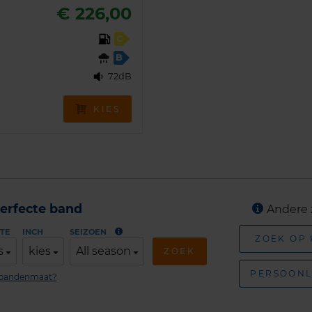
€ 226,00
C
B
72dB
KIES
erfecte band
Andere 
TE
INCH
SEIZOEN
ZOEK OP
s
kies
All season
ZOEK
PERSOONL
n bandenmaat?