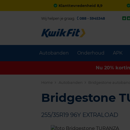
Klanttevredenheid 8,9
Wij helpen je graag.
088 - 5945348
Autobanden
Onderhoud
APK
Nu 20% korti
Home
Autobanden
Bridgestone autoban
Bridgestone 
255/35R19 96Y EXTRALOAD