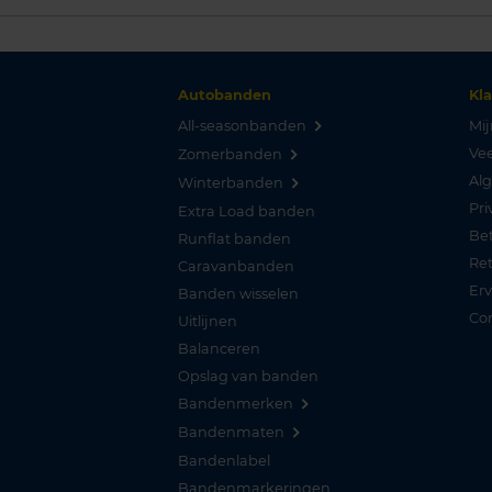
Autobanden
Kl
All-seasonbanden
Mij
Vee
Zomerbanden
Al
Winterbanden
Pri
Extra Load banden
Be
Runflat banden
Re
Caravanbanden
Er
Banden wisselen
Co
Uitlijnen
Balanceren
Opslag van banden
Bandenmerken
Bandenmaten
Bandenlabel
Bandenmarkeringen