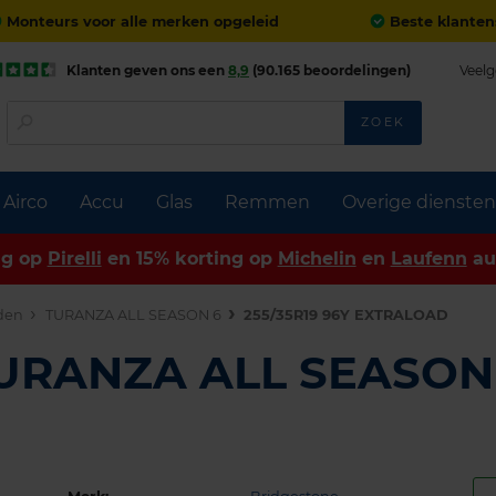
Monteurs voor alle merken opgeleid
Beste klanten
Klanten geven ons een
8,9
(90.165 beoordelingen)
Veelg
ZOEK
Airco
Accu
Glas
Remmen
Overige diensten
ng op
Pirelli
en 15% korting op
Michelin
en
Laufenn
au
den
TURANZA ALL SEASON 6
255/35R19 96Y EXTRALOAD
TURANZA ALL SEASON