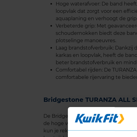
Hoge waterafvoer: De band heeft
loopvlak dat zorgt voor een effic
aquaplaning en verhoogt de grip
Verbeterde grip: Met geavancee
schoudernokken biedt deze band ui
plotselinge manoeuvres.
Laag brandstofverbruik: Dankzij 
karkas en loopvlak, heeft de band
beter brandstofverbruik en mind
Comfortabel rijden: De TURANZA 
comfortabele rijervaring te bied
Bridgestone TURANZA ALL S
De Bridgestone TURANZA ALL SEASON 
de hoge weerstand tegen slijtage en 
kun je rekenen op een langere levensd