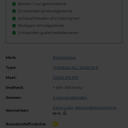
Binnen 1 uur gemonteerd
12 maanden productgarantie
Achteraf betalen of in 3 termijnen
30 dagen omruilgarantie
3 maanden gratis herbalanceren
Merk:
Bridgestone
Type:
TURANZA ALL SEASON 6
Maat:
235/45 R19 99Y
Snelheid:
Y (t/m 300 km/u)
Seizoen:
4-seizoensbanden
Extra Load
,
Velgrandbescherming
,
Kenmerken:
,
Brandstofefficiëntie:
C