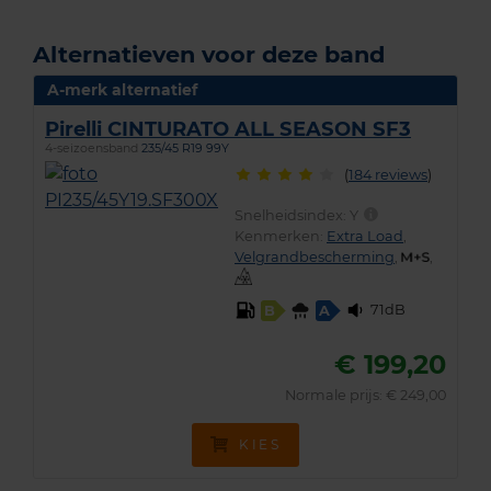
Alternatieven voor deze band
A-merk alternatief
Pirelli CINTURATO ALL SEASON SF3
4-seizoensband
235/45 R19 99Y
(
184 reviews
)
Snelheidsindex:
Y
Kenmerken:
Extra Load
,
Velgrandbescherming
,
,
71dB
B
A
€ 199,20
Normale prijs: € 249,00
KIES