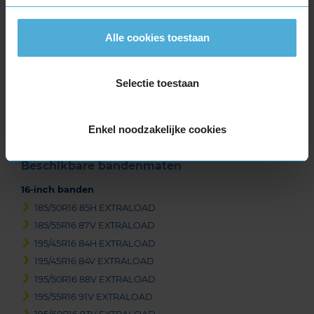
Alle cookies toestaan
Item
1
Selectie toestaan
of
3
Enkel noodzakelijke cookies
Beschikbare bandenmaten
16-inch banden
185/50R16 85H EXTRALOAD
185/55R16 87V EXTRALOAD
195/45R16 84H EXTRALOAD
195/45R16 84V EXTRALOAD
195/50R16 88V EXTRALOAD
195/55R16 91V EXTRALOAD