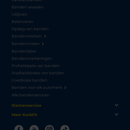
Banden wisselen
Uitlijnen
Balanceren
Opslag van banden
Bandenmerken
Bandenmaten
Bandenlabel
Bandenmarkeringen
Profieldiepte van banden
Snelheidsindex van banden
Goedkope banden
Banden voor elk automerk
Alle bandenservices
Klantenservice
Meer KwikFit
Facebook
Youtube
Instagram
Tiktok