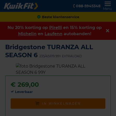
088-5945348
Menu
Achteraf betalen
Nu 20% korting op
Pirelli
en 15% korting op
Michelin
en
Laufenn
autobanden!
Bridgestone TURANZA ALL
SEASON 6
235/45R19 99Y EXTRALOAD
€
269,00
Leverbaar
IN WINKELWAGEN