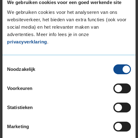
We gebruiken cookies voor een goed werkende site
Bandenmontagepakketten
We gebruiken cookies voor het analyseren van ons
Kies je
websiteverkeer, het bieden van extra functies (ook voor
bandenmaat omvang (inch)
social media) en het relevanter maken van
advertenties. Meer info lees je in onze
privacyverklaring
.
Toestemmingsselectie
Montage Veilig & Zeker
Noodzakelijk
€ 40,-
Per band
Voorkeuren
Montage
M
Balanceren
B
Statistieken
Ventiel of TPMS service
Ve
Stikstof
St
Marketing
Bandengarantieplan
B