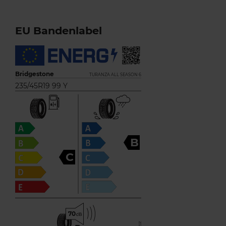
EU Bandenlabel
Bridgestone
TURANZA ALL SEASON 6
235/45R19 99 Y
B
C
70