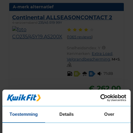
A-merk alternatief
Continental ALLSEASONCONTACT 2
4-seizoensband
235/45 R19 99Y
(
1065 reviews
)
Snelheidsindex:
Y
Kenmerken:
Extra Load
,
Velgrandbescherming
,
,
71dB
B
B
€ 262,00
KIES
Toestemming
Details
Over