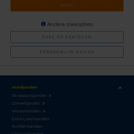
ZOEK
Andere zoekopties:
ZOEK OP KENTEKEN
PERSOONLIJK ADVIES
Autobanden
All-seasonbanden
Zomerbanden
Winterbanden
Extra Load banden
Runflat banden
Caravanbanden