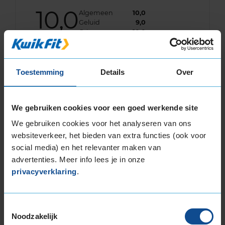
10,0
Algemeen
10,0
Geluid
9,0
Grip
10,0
Comfort
10,0
Band
215/50R18 92W
Datum beoordeling
29 maart 2024
Toestemming
Details
Over
Type rijder
Behoudend
Auto
AUDI Q2 1.5 35 TFSi SUV 4-cil. B 150pk
Kilometer per jaar
25.000 tot 50.000 km
We gebruiken cookies voor een goed werkende site
Ik ben van huis uit Bridgestone banden
We gebruiken cookies voor het analyseren van ons
gewend en nog recenter ook op de 2de auto all
websiteverkeer, het bieden van extra functies (ook voor
season van Bridgestone laten zetten. Hier ben
social media) en het relevanter maken van
ik iets minder tevreden over, v.w.b. comfort.
advertenties. Meer info lees je in onze
privacyverklaring
.
Toestemmingsselectie
Noodzakelijk