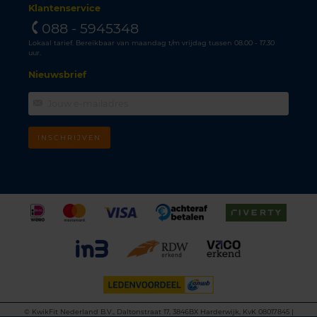
Klantenservice
088 - 5945348
Lokaal tarief. Bereikbaar van maandag t/m vrijdag tussen 08.00 - 17.30
uur.
Nieuwsbrief
INSCHRIJVEN
©
KwikFit Nederland B.V., Daltonstraat 17, 3846BX Harderwijk, KvK 08017845 |