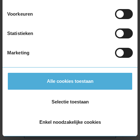
Bandenmontagepakketten
Kies je
bandenmaat omvang (inch)
Voorkeuren
Statistieken
Marketing
Montage Veilig & Zeker
€ 40,-
Per band
Alle cookies toestaan
Montage
M
Balanceren
B
Selectie toestaan
Ventiel of TPMS service
Ve
Stikstof
St
Enkel noodzakelijke cookies
Bandengarantieplan
B