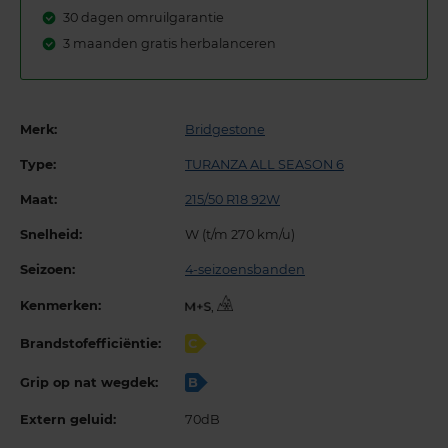
30 dagen omruilgarantie
3 maanden gratis herbalanceren
Merk:
Bridgestone
Type:
TURANZA ALL SEASON 6
Maat:
215/50 R18 92W
Snelheid:
W (t/m 270 km/u)
Seizoen:
4-seizoensbanden
Kenmerken:
,
Brandstofefficiëntie:
C
Grip op nat wegdek:
B
Extern geluid:
70dB