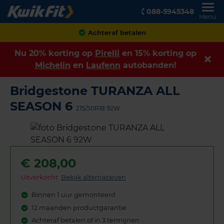
088-5945348
Menu
Achteraf betalen
Nu 20% korting op
Pirelli
en 15% korting op
Michelin
en
Laufenn
autobanden!
Bridgestone TURANZA ALL
SEASON 6
215/50R18 92W
€
208,00
Uitverkocht:
Bekijk alternatieven
Binnen 1 uur gemonteerd
12 maanden productgarantie
Achteraf betalen of in 3 termijnen