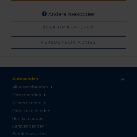
Andere zoekopties:
ZOEK OP KENTEKEN
PERSOONLIJK ADVIES
Autobanden
All-seasonbanden
Zomerbanden
Winterbanden
Extra Load banden
Runflat banden
Caravanbanden
Banden wisselen