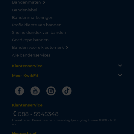
Bandenmaten
Bandenlabel
Bandenmarkeringen
Profieldiepte van banden
Snelheidsindex van banden
Goedkope banden
Banden voor elk automerk
Alle bandenservices
Klantenservice
Meer KwikFit
Facebook
Youtube
Instagram
Tiktok
Klantenservice
088 - 5945348
Lokaal tarief. Bereikbaar van maandag t/m vrijdag tussen 08.00 - 17.30
uur.
Nieuwsbrief