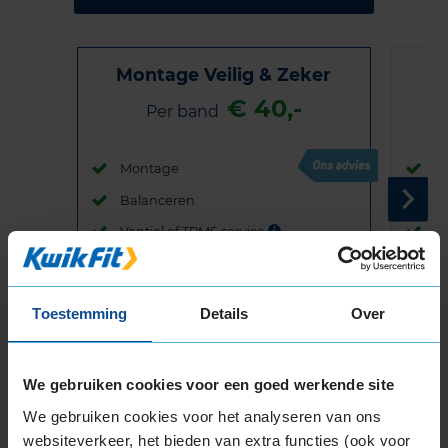
Montage Veilig & Zeker
€ 40,-
Per band
Montage
M
Balanceren
B
Ventiel of TPMS service
Ve
Stikstof
St
Bandengarantieplan
B
Toestemming
Details
Over
We gebruiken cookies voor een goed werkende site
Item
We gebruiken cookies voor het analyseren van ons
1
websiteverkeer, het bieden van extra functies (ook voor
of