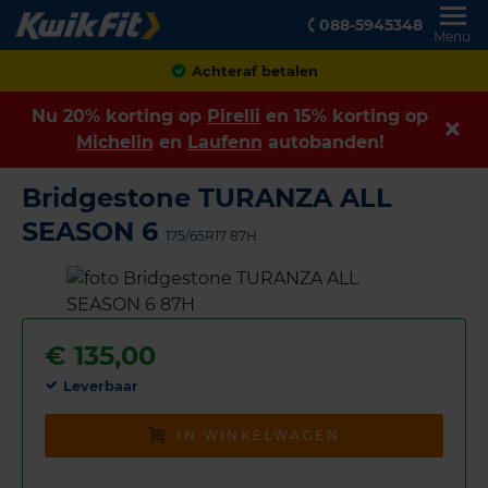
088-5945348
Menu
Achteraf betalen
Nu 20% korting op
Pirelli
en 15% korting op
Michelin
en
Laufenn
autobanden!
Bridgestone TURANZA ALL
SEASON 6
175/65R17 87H
€
135,00
Leverbaar
IN WINKELWAGEN