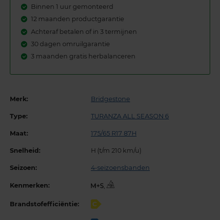
Binnen 1 uur gemonteerd
12 maanden productgarantie
Achteraf betalen of in 3 termijnen
30 dagen omruilgarantie
3 maanden gratis herbalanceren
Merk:
Bridgestone
Type:
TURANZA ALL SEASON 6
Maat:
175/65 R17 87H
Snelheid:
H (t/m 210 km/u)
Seizoen:
4-seizoensbanden
Kenmerken:
,
Brandstofefficiëntie:
C