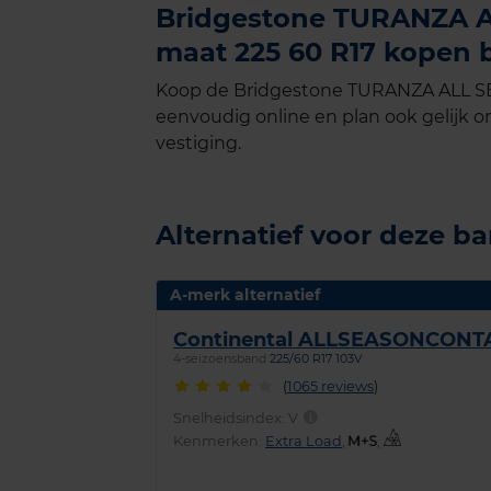
Bridgestone TURANZA AL
maat 225 60 R17 kopen b
Koop de Bridgestone TURANZA ALL SEA
eenvoudig online en plan ook gelijk on
vestiging.
Alternatief voor deze b
A-merk alternatief
Continental ALLSEASONCONT
4-seizoensband
225/60 R17 103V
(
1065 reviews
)
Snelheidsindex:
V
Kenmerken:
Extra Load
,
,