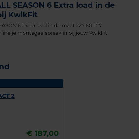
L SEASON 6 Extra load in de
ij KwikFit
SON 6 Extra load in de maat 225 60 R17
line je montageafspraak in bij jouw KwikFit
and
ACT 2
€ 187,00