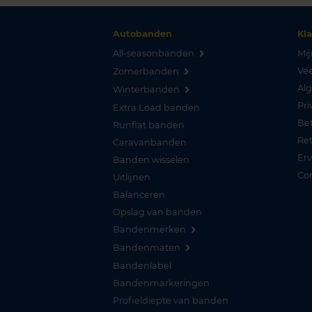
Autobanden
Kl
All-seasonbanden
Mij
Vee
Zomerbanden
Al
Winterbanden
Pri
Extra Load banden
Be
Runflat banden
Re
Caravanbanden
Er
Banden wisselen
Co
Uitlijnen
Balanceren
Opslag van banden
Bandenmerken
Bandenmaten
Bandenlabel
Bandenmarkeringen
Profieldiepte van banden