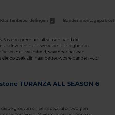
Klantenbeoordelingen
Bandenmontage­pakket
3
6 is een premium all season band die
es te leveren in alle weersomstandigheden.
mfort en duurzaamheid, waardoor het een
s die op zoek zijn naar betrouwbare banden voor
gestone TURANZA ALL SEASON 6
 diepe groeven en een speciaal ontworpen
iënte waterafvoer. Dit vermindert het risico op