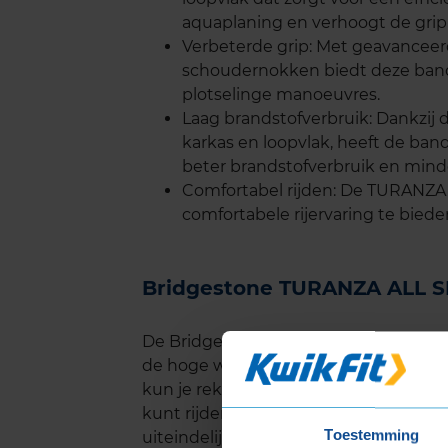
aquaplaning en verhoogt de grip
Verbeterde grip: Met geavancee
schoudernokken biedt deze band ui
plotselinge manoeuvres.
Laag brandstofverbruik: Dankzij 
karkas en loopvlak, heeft de band
beter brandstofverbruik en mind
Comfortabel rijden: De TURANZA 
comfortabele rijervaring te bied
Bridgestone TURANZA ALL S
De Bridgestone TURANZA ALL SEASON 
de hoge weerstand tegen slijtage en 
kun je rekenen op een langere levensd
kunt rijden zonder je zorgen te make
Toestemming
uiteindelijk kosten bespaart.