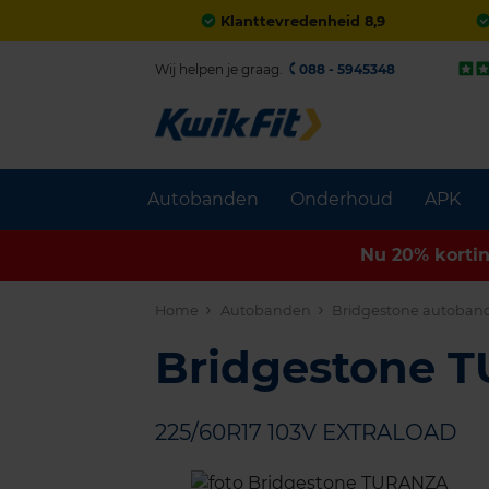
Klanttevredenheid 8,9
Wij helpen je graag.
088 - 5945348
Autobanden
Onderhoud
APK
Nu 20% korti
Home
Autobanden
Bridgestone autoban
Bridgestone 
225/60R17 103V EXTRALOAD