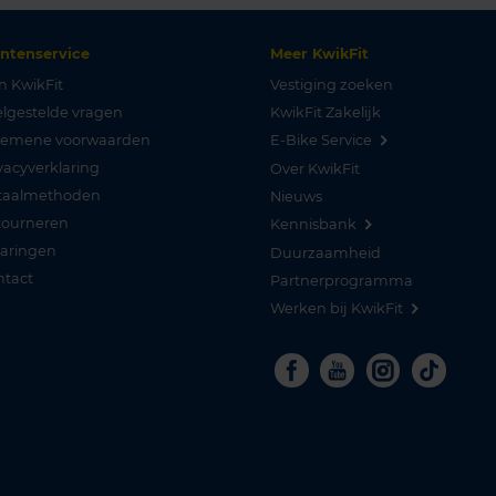
antenservice
Meer KwikFit
n KwikFit
Vestiging zoeken
lgestelde vragen
KwikFit Zakelijk
gemene voorwaarden
E-Bike Service
vacyverklaring
Over KwikFit
taalmethoden
Nieuws
tourneren
Kennisbank
varingen
Duurzaamheid
ntact
Partnerprogramma
Werken bij KwikFit
Facebook
Youtube
Instagra
Tikto