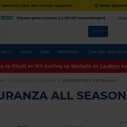
Monteurs voor alle merken opgeleid
Beste klanten
Klanten geven ons een
8,9
(90.061 beoordelingen)
Veelg
ZOEK
Airco
Accu
Glas
Remmen
Overige diensten
ng op
Pirelli
en 15% korting op
Michelin
en
Laufenn
au
den
TURANZA ALL SEASON 6
225/60R17 103V EXTRALOAD
TURANZA ALL SEASON