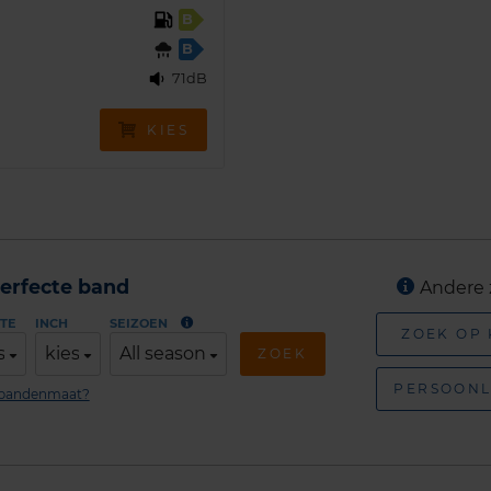
B
B
71dB
KIES
erfecte band
Andere 
TE
INCH
SEIZOEN
ZOEK OP
s
kies
All season
ZOEK
PERSOONL
n bandenmaat?