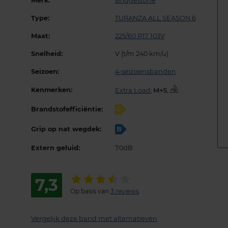
Merk:
Bridgestone
Type:
TURANZA ALL SEASON 6
Maat:
225/60 R17 103V
Snelheid:
V (t/m 240 km/u)
Seizoen:
4-seizoensbanden
Kenmerken:
Extra Load
,
,
Brandstofefficiëntie:
C
Grip op nat wegdek:
B
Extern geluid:
70dB
7,3
Op basis van
3 reviews
Vergelijk deze band met alternatieven