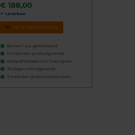
€
188,00
Leverbaar
IN WINKELWAGEN
Binnen 1 uur gemonteerd
12 maanden productgarantie
Achteraf betalen of in 3 termijnen
30 dagen omruilgarantie
3 maanden gratis herbalanceren