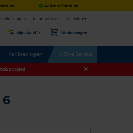
service
Achteraf betalen
estelde vragen
Klantenservice
Vestigingen
Mijn KwikFit
Winkelwagen
Aanbiedingen
E-Bike Service
tobanden!
 6