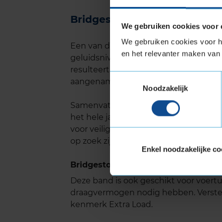
Bridgestone TURANZA ALL S
We gebruiken cookies voor 
We gebruiken cookies voor he
Een van de opvallende kenmerken va
en het relevanter maken van 
geluidsniveau. Het loopvlakpatroon is
resulteert in een stillere en comfortabe
Toestemmingsselectie
aangenamer en minder vermoeiend voo
Noodzakelijk
Samenvattend biedt de Bridgestone 
het hele jaar door. Of je nu rijdt in 
voor veiligheid, comfort en duurzaamh
op zoek zijn naar een betrouwbare all
Enkel noodzakelijke co
Bridgestone TURANZA ALL SEASON 6
Deze band is ook geschikt voor voer
draagvermogen nodig hebben. Verste
kenmerk Extra Load.