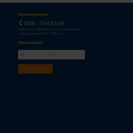
Klantenservice
088 - 5945348
Lokaal tarief. Bereikbaar van maandag t/m
vrijdag tussen 08.00 - 17.30 uur.
Nieuwsbrief
INSCHRIJVEN
m
k