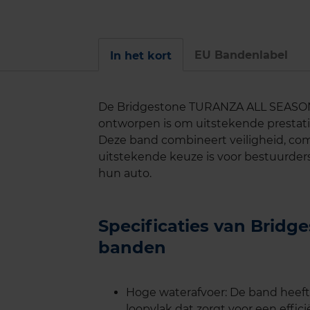
EU Bandenlabel
In het kort
De Bridgestone TURANZA ALL SEASON 
ontworpen is om uitstekende prestati
Deze band combineert veiligheid, co
uitstekende keuze is voor bestuurder
hun auto.
Specificaties van Brid
banden
Hoge waterafvoer: De band heeft
loopvlak dat zorgt voor een effic