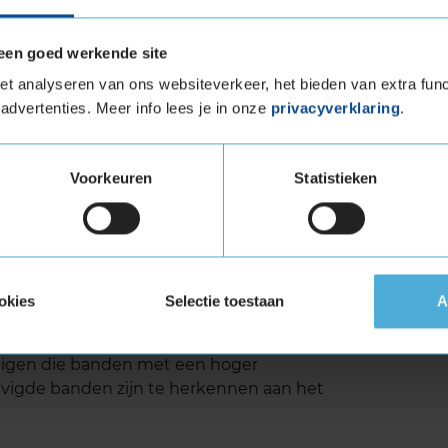
EASON 6 geluid
een goed werkende site
t analyseren van ons websiteverkeer, het bieden van extra func
n de TURANZA ALL SEASON 6 is het lage
advertenties. Meer info lees je in onze
privacyverklaring
.
 ontworpen om rijgeluiden te minimaliseren, wat
lere rijervaring. Dit maakt lange ritten
r zowel de bestuurder als de passagiers.
Voorkeuren
Statistieken
TURANZA ALL SEASON 6 uitstekende prestaties
regen, sneeuw of op droge wegen, deze band zorgt
eid. Het is de ideale keuze voor bestuurders die
 season band.
okies
Selectie toestaan
A
 met Extra Load (verstevigde band)
tuigen die banden met een hoger
vigde banden zijn te herkennen aan het