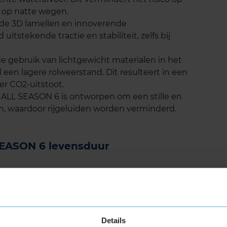
 op natte wegen.
rde 3D lamellen en innoverende
tstekende tractie en stabiliteit, zelfs bij
de gebruik van lichtgewicht materialen in het
 een lagere rolweerstand. Dit resulteert in een
er CO2-uitstoot.
ALL SEASON 6 is ontworpen om een stille en
en, waardoor rijgeluiden worden verminderd.
EASON 6 levensduur
6 staat bekend om zijn duurzaamheid. Dankzij
de geavanceerde samenstelling van het rubber,
uur van de band. Dit betekent dat je langer
n over het vervangen van de banden, wat
Details