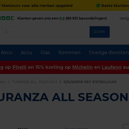
Monteurs voor alle merken opgeleid
Beste klanten
Klanten geven ons een
8,9
(89.951 beoordelingen)
Veelg
ZOEK
Airco
Accu
Glas
Remmen
Overige diensten
ng op
Pirelli
en 15% korting op
Michelin
en
Laufenn
au
den
TURANZA ALL SEASON 6
235/40R18 95Y EXTRALOAD
TURANZA ALL SEASON