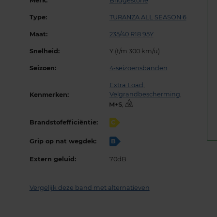
Merk:
Bridgestone
Type:
TURANZA ALL SEASON 6
Maat:
235/40 R18 95Y
Snelheid:
Y (t/m 300 km/u)
Seizoen:
4-seizoensbanden
Extra Load
,
Velgrandbescherming
,
Kenmerken:
,
Brandstofefficiëntie:
C
Grip op nat wegdek:
B
Extern geluid:
70dB
Vergelijk deze band met alternatieven