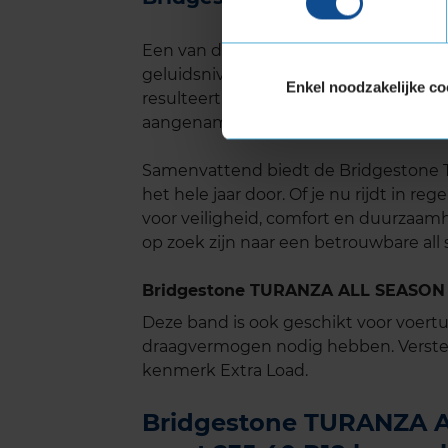
Een van de opvallende kenmerken va
geluidsniveau. Het loopvlakpatroon is
Enkel noodzakelijke co
resulteert in een stillere en comfortabe
aangenamer en minder vermoeiend voo
Samenvattend biedt de Bridgestone 
het hele jaar door. Of je nu rijdt in 
voor veiligheid, comfort en duurzaamh
op zoek zijn naar een betrouwbare all
Bridgestone TURANZA ALL SEASON 6
Deze band is ook geschikt voor voer
draagvermogen nodig hebben. Verste
kenmerk Extra Load.
Bridgestone TURANZA AL