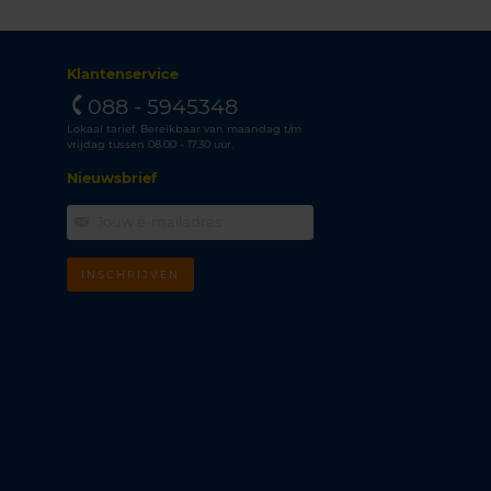
Klantenservice
088 - 5945348
Lokaal tarief. Bereikbaar van maandag t/m
vrijdag tussen 08.00 - 17.30 uur.
Nieuwsbrief
INSCHRIJVEN
m
k