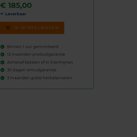
€
185,00
Leverbaar
IN WINKELWAGEN
Binnen 1 uur gemonteerd
12 maanden productgarantie
Achteraf betalen of in 3 termijnen
30 dagen omruilgarantie
3 maanden gratis herbalanceren