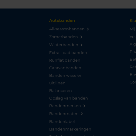
Autobanden
Kl
All-seasonbanden
Mij
Vee
Zomerbanden
Al
Winterbanden
Pri
Extra Load banden
Be
Runflat banden
Re
Caravanbanden
Er
Banden wisselen
Co
Uitlijnen
Balanceren
Opslag van banden
Bandenmerken
Bandenmaten
Bandenlabel
Bandenmarkeringen