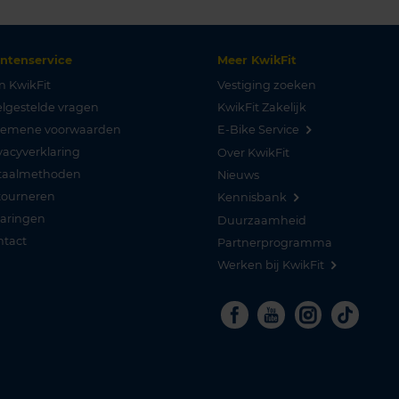
antenservice
Meer KwikFit
n KwikFit
Vestiging zoeken
lgestelde vragen
KwikFit Zakelijk
gemene voorwaarden
E-Bike Service
vacyverklaring
Over KwikFit
taalmethoden
Nieuws
tourneren
Kennisbank
varingen
Duurzaamheid
ntact
Partnerprogramma
Werken bij KwikFit
Facebook
Youtube
Instagra
Tikto