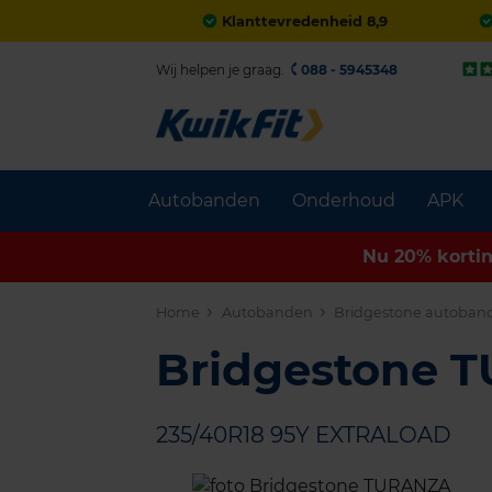
Klanttevredenheid 8,9
Wij helpen je graag.
088 - 5945348
Autobanden
Onderhoud
APK
Nu 20% korti
Home
Autobanden
Bridgestone autoban
Bridgestone 
235/40R18 95Y EXTRALOAD