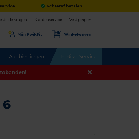
service
Achteraf betalen
estelde vragen
Klantenservice
Vestigingen
Mijn KwikFit
Winkelwagen
Aanbiedingen
E-Bike Service
tobanden!
 6