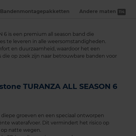
Bandenmontage­pakketten
Andere maten
114
6 is een premium all season band die
es te leveren in alle weersomstandigheden.
mfort en duurzaamheid, waardoor het een
s die op zoek zijn naar betrouwbare banden voor
gestone TURANZA ALL SEASON 6
 diepe groeven en een speciaal ontworpen
iënte waterafvoer. Dit vermindert het risico op
 op natte wegen.