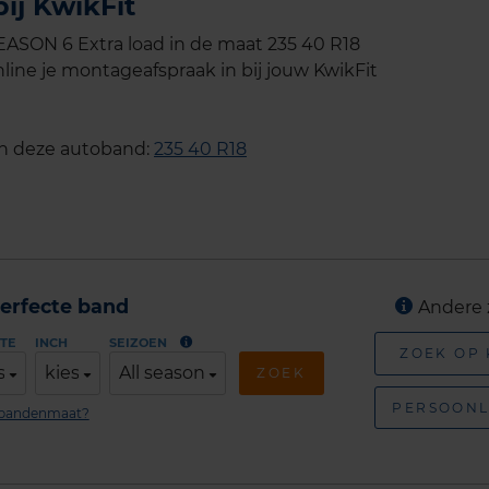
ij KwikFit
SON 6 Extra load in de maat 235 40 R18
line je montageafspraak in bij jouw KwikFit
an deze autoband:
235 40 R18
erfecte band
Andere 
TE
INCH
SEIZOEN
ZOEK OP
s
kies
All season
ZOEK
PERSOONL
n bandenmaat?