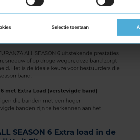
n de TURANZA ALL SEASON 6 is het lage
 ontworpen om rijgeluiden te minimaliseren, wat
okies
Selectie toestaan
A
lere rijervaring. Dit maakt lange ritten
r zowel de bestuurder als de passagiers.
TURANZA ALL SEASON 6 uitstekende prestaties
regen, sneeuw of op droge wegen, deze band zorgt
eid. Het is de ideale keuze voor bestuurders die
 season band.
 met Extra Load (verstevigde band)
tuigen die banden met een hoger
vigde banden zijn te herkennen aan het
L SEASON 6 Extra load in de