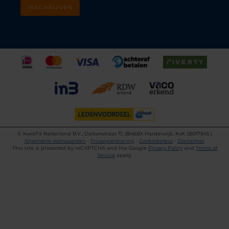
INSCHRIJVEN
©
KwikFit Nederland B.V., Daltonstraat 17, 3846BX Harderwijk, KvK 08017845 |
Algemene voorwaarden
•
Privacyverklaring
•
Cookiebeleid
•
Disclaimer
This site is protected by reCAPTCHA and the Google
Privacy Policy
and
Terms of
Service
apply.