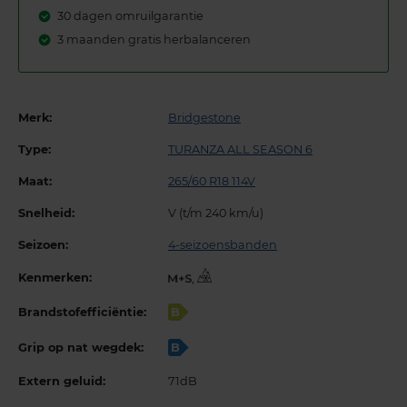
30 dagen omruilgarantie
3 maanden gratis herbalanceren
Merk:
Bridgestone
Type:
TURANZA ALL SEASON 6
Maat:
265/60 R18 114V
Snelheid:
V (t/m 240 km/u)
Seizoen:
4-seizoensbanden
Kenmerken:
,
Brandstofefficiëntie:
B
Grip op nat wegdek:
B
Extern geluid:
71dB