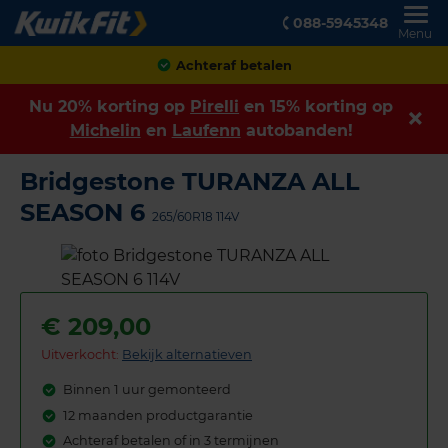
088-5945348
Menu
Klanten geven ons een
8,9
Nu 20% korting op
Pirelli
en 15% korting op
Michelin
en
Laufenn
autobanden!
Bridgestone TURANZA ALL
SEASON 6
265/60R18 114V
€
209,00
Uitverkocht:
Bekijk alternatieven
Binnen 1 uur gemonteerd
12 maanden productgarantie
Achteraf betalen of in 3 termijnen