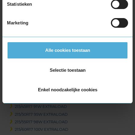
Statistieken
215/70R16 100H
225/55R16 99W EXTRALOAD
225/60R16 102W EXTRALOAD
Marketing
235/60R16 104V EXTRALOAD
17-inch banden
175/65R17 87H
Alle cookies toestaan
205/40R17 84W EXTRALOAD
205/45R17 88V EXTRALOAD
205/45R17 88W EXTRALOAD
Selectie toestaan
205/50R17 93V EXTRALOAD
205/50R17 93W EXTRALOAD
Enkel noodzakelijke cookies
205/55R17 95V EXTRALOAD
215/40R17 87Y EXTRALOAD
215/45R17 91W EXTRALOAD
215/50R17 95W EXTRALOAD
215/55R17 98W EXTRALOAD
215/60R17 100V EXTRALOAD