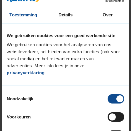
Beschikbare bandenmaten
Toestemming
Details
Over
16-inch banden
185/50R16 85H EXTRALOAD
185/55R16 87V EXTRALOAD
We gebruiken cookies voor een goed werkende site
195/45R16 84H EXTRALOAD
We gebruiken cookies voor het analyseren van ons
195/45R16 84V EXTRALOAD
websiteverkeer, het bieden van extra functies (ook voor
195/50R16 88V EXTRALOAD
social media) en het relevanter maken van
195/55R16 91V EXTRALOAD
advertenties. Meer info lees je in onze
195/60R16 93V EXTRALOAD
privacyverklaring
.
205/45R16 87W EXTRALOAD
205/55R16 91H
205/55R16 94V EXTRALOAD
Toestemmingsselectie
205/60R16 96V EXTRALOAD
Noodzakelijk
215/45R16 90V EXTRALOAD
215/55R16 97V EXTRALOAD
Voorkeuren
215/60R16 99V EXTRALOAD
215/65R16 102V EXTRALOAD