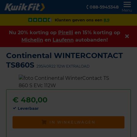
088-5945348
Menu
Klanten geven ons een
8,9
Nu 20% korting op
Pirelli
en 15% korting op
Michelin
en
Laufenn
autobanden!
Continental WINTERCONTACT
TS860S
295/40R22 112W EXTRALOAD
€
480,00
Leverbaar
IN WINKELWAGEN