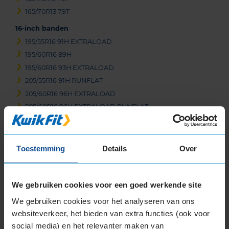
165/70R13 79T
16-inch banden
195/55R16 91H EXTRALOAD
195/60R16 89H
195/60R16 93H EXTRALOAD
205/55R16 91H RUNFLAT
205/60R16 96H EXTRALOAD
205/60R16 96H EXTRALOAD RUNFLAT
205/65R16 95H
17-inch banden
Toestemming
Details
Over
205/60R17 97H EXTRALOAD
205/65R17 100H EXTRALOAD
215/45R17 91H EXTRALOAD
We gebruiken cookies voor een goed werkende site
225/45R17 91H RUNFLAT
We gebruiken cookies voor het analyseren van ons
225/55R17 101H EXTRALOAD
websiteverkeer, het bieden van extra functies (ook voor
18-inch banden
social media) en het relevanter maken van