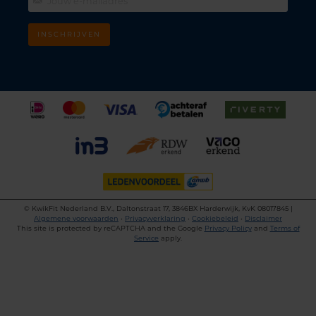
INSCHRIJVEN
©
KwikFit Nederland B.V., Daltonstraat 17, 3846BX Harderwijk, KvK 08017845 |
Algemene voorwaarden
•
Privacyverklaring
•
Cookiebeleid
•
Disclaimer
This site is protected by reCAPTCHA and the Google
Privacy Policy
and
Terms of
Service
apply.