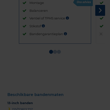
Montage
M
Balanceren
B
Ventiel of TPMS service
Ve
Stikstof
St
Bandengarantieplan
B
Item
1
of
3
Beschikbare bandenmaten
13-inch banden
155/70R13 75T