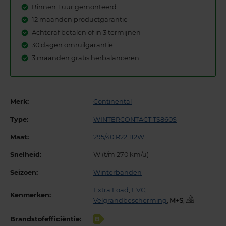
Binnen 1 uur gemonteerd
12 maanden productgarantie
Achteraf betalen of in 3 termijnen
30 dagen omruilgarantie
3 maanden gratis herbalanceren
Merk:
Continental
Type:
WINTERCONTACT TS860S
Maat:
295/40 R22 112W
Snelheid:
W (t/m 270 km/u)
Seizoen:
Winterbanden
Extra Load
,
EVC
,
Kenmerken:
Velgrandbescherming
,
,
Brandstofefficiëntie:
B