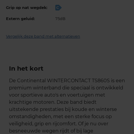
Grip op nat wegdek:
C
Extern geluid:
75dB
Vergelijk deze band met alternatieven
In het kort
De Continental WINTERCONTACT TS860S is een
premium winterband die speciaal is ontwikkeld
voor sportieve auto's en voertuigen met
krachtige motoren. Deze band biedt
uitstekende prestaties bij koude en winterse
omstandigheden, met een sterke focus op
veiligheid, grip en rijcomfort. Of je nu over
besneeuwde wegen rijdt of bij lage