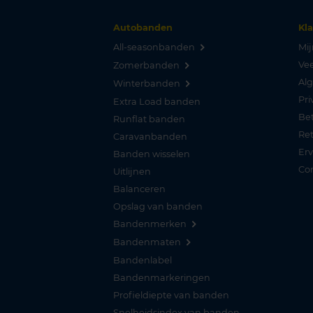
Autobanden
Kl
All-seasonbanden
Mij
Vee
Zomerbanden
Al
Winterbanden
Pri
Extra Load banden
Be
Runflat banden
Re
Caravanbanden
Er
Banden wisselen
Co
Uitlijnen
Balanceren
Opslag van banden
Bandenmerken
Bandenmaten
Bandenlabel
Bandenmarkeringen
Profieldiepte van banden
Snelheidsindex van banden