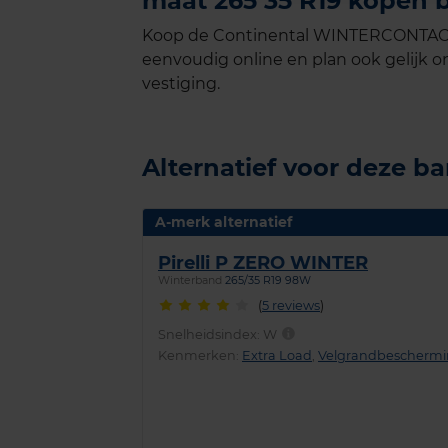
maat 265 35 R19 kopen b
Koop de Continental WINTERCONTACT 
eenvoudig online en plan ook gelijk on
vestiging.
Alternatief voor deze b
A-merk alternatief
Pirelli P ZERO WINTER
Winterband
265/35 R19 98W
(
5 reviews
)
Snelheidsindex:
W
Kenmerken:
Extra Load
,
Velgrandbescherm