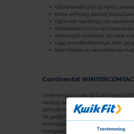
Uitstekende grip op natte, besn
Korte remweg dankzij SnowCurv
Optimale handling voor sportiev
Verbeterde tractie op sneeuw dan
Verhoogde stabiliteit bij hoge s
Laag brandstofverbruik door geo
Beschikbaar in verschillende ma
Continental WINTERCONTAC
De levensduur van de Continental 
dankzij de duurzame rubbercompound di
gebruik in winterse omstandigheden.
de gelijkmatige drukverdeling over he
levensduur. Onder normale omstand
Toestemming
meegaan, afhankelijk van je rijstijl en