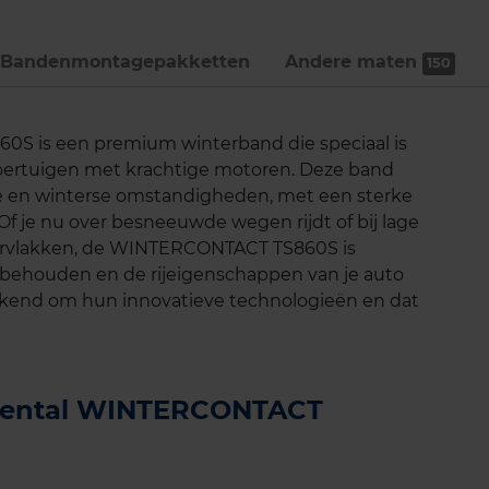
Bandenmontage­pakketten
Andere maten
150
S is een premium winterband die speciaal is
voertuigen met krachtige motoren. Deze band
de en winterse omstandigheden, met een sterke
. Of je nu over besneeuwde wegen rijdt of bij lage
ervlakken, de WINTERCONTACT TS860S is
 behouden en de rijeigenschappen van je auto
bekend om hun innovatieve technologieën en dat
tinental WINTERCONTACT