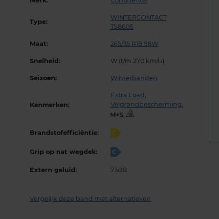
Merk:
Continental
WINTERCONTACT
Type:
TS860S
Maat:
265/35 R19 98W
Snelheid:
W (t/m 270 km/u)
Seizoen:
Winterbanden
Extra Load
,
Velgrandbescherming
,
Kenmerken:
,
Brandstofefficiëntie:
C
Grip op nat wegdek:
C
Extern geluid:
73dB
Vergelijk deze band met alternatieven