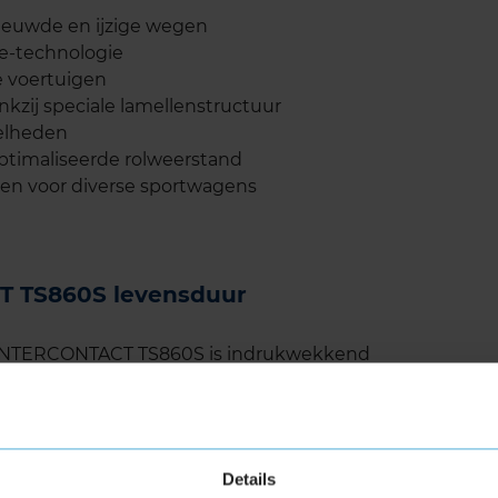
eeuwde en ijzige wegen
e-technologie
e voertuigen
kzij speciale lamellenstructuur
nelheden
ptimaliseerde rolweerstand
ten voor diverse sportwagens
T TS860S levensduur
WINTERCONTACT TS860S is indrukwekkend
e bestand is tegen slijtage, zelfs bij intensief
 Continental heeft ook aandacht besteed aan
t loopvlak, wat bijdraagt aan een langere
igheden kan deze band meerdere seizoenen
Details
 de omstandigheden waarin je rijdt.