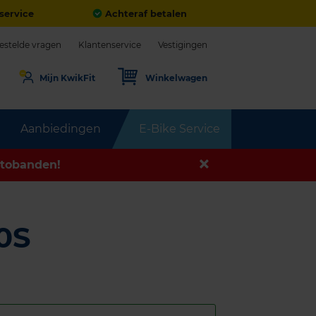
service
Achteraf betalen
estelde vragen
Klantenservice
Vestigingen
Mijn KwikFit
Winkelwagen
Aanbiedingen
E-Bike Service
tobanden!
0S