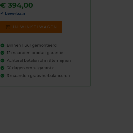
€
394,00
Leverbaar
IN WINKELWAGEN
Binnen 1 uur gemonteerd
12 maanden productgarantie
Achteraf betalen of in 3 termijnen
30 dagen omruilgarantie
3 maanden gratis herbalanceren