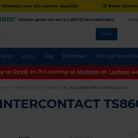
Monteurs voor alle merken opgeleid
Beste klanten
Klanten geven ons een
8,9
(90.133 beoordelingen)
Veelg
ZOEK
Airco
Accu
Glas
Remmen
Overige diensten
ng op
Pirelli
en 15% korting op
Michelin
en
Laufenn
au
den
WINTERCONTACT TS860S
265/35R19 98W EXTRALOAD
WINTERCONTACT TS86