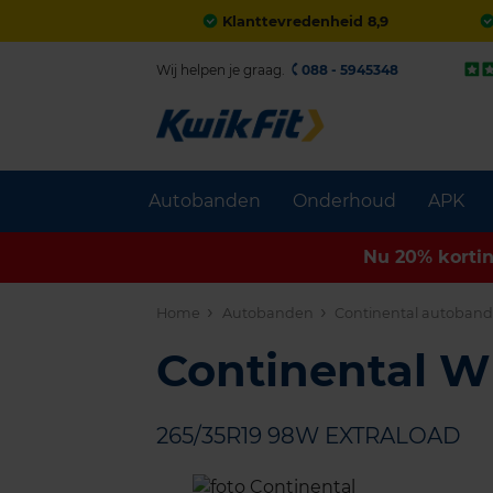
Klanttevredenheid 8,9
Wij helpen je graag.
088 - 5945348
Autobanden
Onderhoud
APK
Nu 20% korti
Home
Autobanden
Continental autoban
Continental 
265/35R19 98W EXTRALOAD