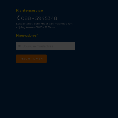
Klantenservice
088 - 5945348
Lokaal tarief. Bereikbaar van maandag t/m
vrijdag tussen 08.00 - 17.30 uur.
Nieuwsbrief
INSCHRIJVEN
m
k