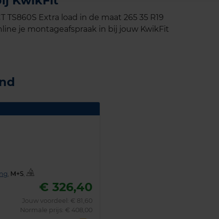
ij KwikFit
TS860S Extra load in de maat 265 35 R19
line je montageafspraak in bij jouw KwikFit
and
ing
,
,
€ 326,40
Jouw voordeel:
€ 81,60
Normale prijs: € 408,00