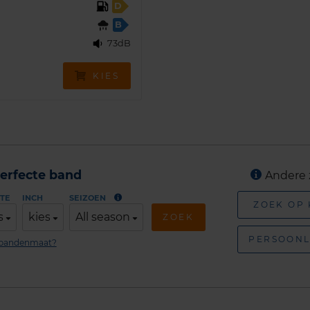
D
B
73dB
KIES
erfecte band
Andere 
TE
INCH
SEIZOEN
ZOEK OP
s
kies
All season
ZOEK
PERSOONL
n bandenmaat?