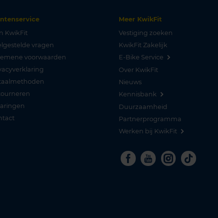
antenservice
Meer KwikFit
n KwikFit
Vestiging zoeken
lgestelde vragen
KwikFit Zakelijk
gemene voorwaarden
E-Bike Service
vacyverklaring
Over KwikFit
taalmethoden
Nieuws
tourneren
Kennisbank
varingen
Duurzaamheid
ntact
Partnerprogramma
Werken bij KwikFit
Facebook
Youtube
Instagra
Tikto