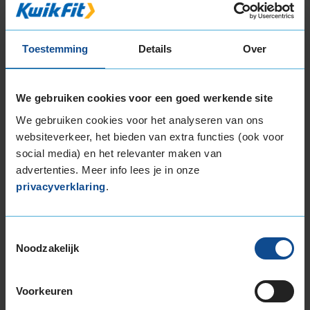
165/70R13 79T
16-inch banden
Toestemming
Details
Over
195/55R16 91H EXTRALOAD
195/60R16 89H
195/60R16 93H EXTRALOAD
We gebruiken cookies voor een goed werkende site
205/55R16 91H RUNFLAT
We gebruiken cookies voor het analyseren van ons
205/60R16 96H EXTRALOAD
websiteverkeer, het bieden van extra functies (ook voor
205/60R16 96H EXTRALOAD RUNFLAT
social media) en het relevanter maken van
205/65R16 95H
advertenties. Meer info lees je in onze
17-inch banden
privacyverklaring
.
205/60R17 97H EXTRALOAD
205/65R17 100H EXTRALOAD
Toestemmingsselectie
215/45R17 91H EXTRALOAD
Noodzakelijk
225/45R17 91H RUNFLAT
225/55R17 101H EXTRALOAD
Voorkeuren
18-inch banden