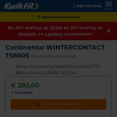
088-5945348
Menu
Achteraf betalen
Nu 20% korting op
Pirelli
en 15% korting op
Michelin
en
Laufenn
autobanden!
Continental WINTERCONTACT
TS860S
225/40R19 93W EXTRALOAD
€
282,00
Leverbaar
IN WINKELWAGEN