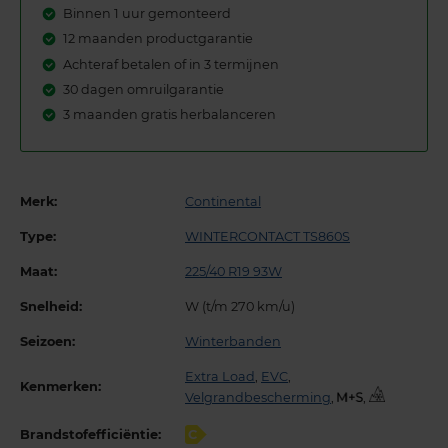
Binnen 1 uur gemonteerd
12 maanden productgarantie
Achteraf betalen of in 3 termijnen
30 dagen omruilgarantie
3 maanden gratis herbalanceren
Merk:
Continental
Type:
WINTERCONTACT TS860S
Maat:
225/40 R19 93W
Snelheid:
W (t/m 270 km/u)
Seizoen:
Winterbanden
Extra Load
,
EVC
,
Kenmerken:
Velgrandbescherming
,
,
Brandstofefficiëntie:
C