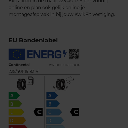
Extra load in de maat 225 40 R19 eenvoudig
online en plan ook gelijk online je
montageafspraak in bij jouw KwikFit vestiging.
EU Bandenlabel
Continental
WINTERCONTACT TS860S
225/40R19 93 V
C
C