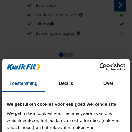
Balanceren
B
Ventiel of TPMS service
Ve
Stikstof
St
Bandengarantieplan
B
Item
1
of
Toestemming
Details
Over
3
We gebruiken cookies voor een goed werkende site
Beschikbare bandenmaten
We gebruiken cookies voor het analyseren van ons
13-inch banden
websiteverkeer, het bieden van extra functies (ook voor
155/70R13 75T
social media) en het relevanter maken van
165/70R13 79T