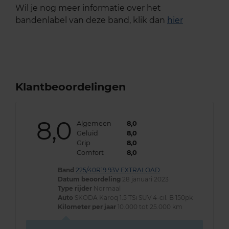
Wil je nog meer informatie over het
bandenlabel van deze band, klik dan
hier
Klantbeoordelingen
8,0
Algemeen
8,0
Geluid
8,0
Grip
8,0
Comfort
8,0
Band
225/40R19 93V EXTRALOAD
Datum beoordeling
28 januari 2023
Type rijder
Normaal
Auto
SKODA Karoq 1.5 TSi SUV 4-cil. B 150pk
Kilometer per jaar
10.000 tot 25.000 km