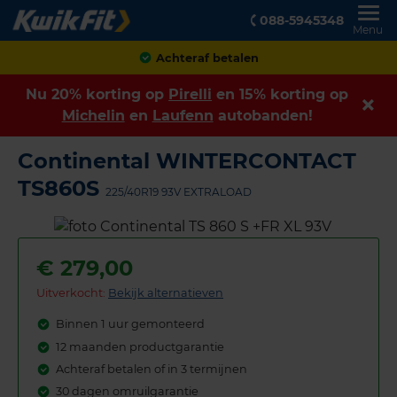
088-5945348
Menu
Achteraf betalen
Nu 20% korting op
Pirelli
en 15% korting op
Michelin
en
Laufenn
autobanden!
Continental WINTERCONTACT
TS860S
225/40R19 93V EXTRALOAD
€
279,00
Uitverkocht:
Bekijk alternatieven
Binnen 1 uur gemonteerd
12 maanden productgarantie
Achteraf betalen of in 3 termijnen
30 dagen omruilgarantie