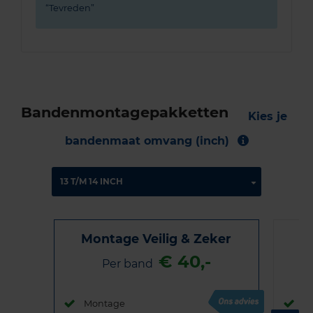
Tevreden
Bandenmontagepakketten
Kies je
bandenmaat omvang (inch)
Montage Veilig & Zeker
€ 40,-
Per band
Montage
M