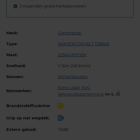
3 maanden gratis herbalanceren
Merk:
Continental
Type:
WINTERCONTACT TS860S
Maat:
225/40 R19 93V
Snelheid:
V (t/m 240 km/u)
Seizoen:
Winterbanden
Extra Load
,
EVC
,
Kenmerken:
Velgrandbescherming
,
,
Brandstofefficiëntie:
C
Grip op nat wegdek:
C
Extern geluid:
72dB