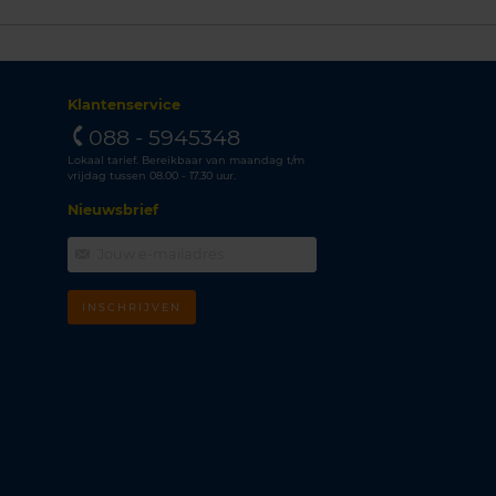
Klantenservice
088 - 5945348
Lokaal tarief. Bereikbaar van maandag t/m
vrijdag tussen 08.00 - 17.30 uur.
Nieuwsbrief
INSCHRIJVEN
m
k