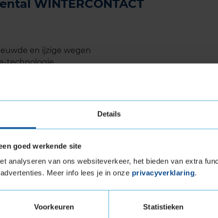
tinental WINTERCONTACT
eeuwde en ijzige wegen
e-technologie
e voertuigen
kzij speciale lamellenstructuur
nelheden
ptimaliseerde rolweerstand
Details
ten voor diverse sportwagens
een goed werkende site
t analyseren van ons websiteverkeer, het bieden van extra func
T TS860S levensduur
advertenties. Meer info lees je in onze
privacyverklaring
.
WINTERCONTACT TS860S is indrukwekkend
e bestand is tegen slijtage, zelfs bij intensief
Voorkeuren
Statistieken
 Continental heeft ook aandacht besteed aan