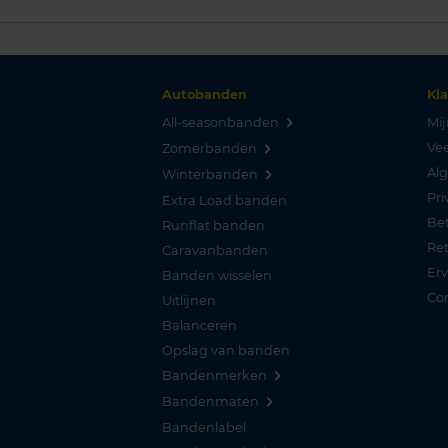
Autobanden
Kl
All-seasonbanden
Mij
Vee
Zomerbanden
Al
Winterbanden
Pri
Extra Load banden
Be
Runflat banden
Re
Caravanbanden
Er
Banden wisselen
Co
Uitlijnen
Balanceren
Opslag van banden
Bandenmerken
Bandenmaten
Bandenlabel