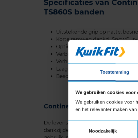
Specificaties van Con
TS860S banden
Uitstekende grip op natte, besn
Korte remweg dankzij SnowCurv
Optimale handling voor sportiev
Verbeterde tractie op sneeuw dan
Verhoogde stabiliteit bij hoge s
Laag brandstofverbruik door geo
Toestemming
Beschikbaar in verschillende ma
We gebruiken cookies voor 
We gebruiken cookies voor he
Continental WINTERCONTAC
en het relevanter maken van 
De levensduur van de Continental 
Toestemmingsselectie
dankzij de duurzame rubbercompound di
Noodzakelijk
gebruik in winterse omstandigheden.