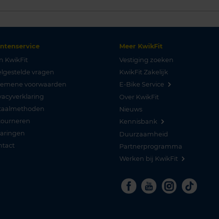
antenservice
Meer KwikFit
n KwikFit
Vestiging zoeken
lgestelde vragen
KwikFit Zakelijk
gemene voorwaarden
E-Bike Service
vacyverklaring
Over KwikFit
taalmethoden
Nieuws
tourneren
Kennisbank
varingen
Duurzaamheid
ntact
Partnerprogramma
Werken bij KwikFit
Facebook
Youtube
Instagra
Tikto