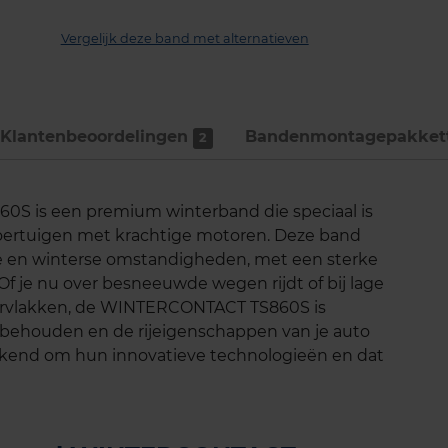
Vergelijk deze band met alternatieven
Klantenbeoordelingen
Bandenmontage­pakket
2
S is een premium winterband die speciaal is
voertuigen met krachtige motoren. Deze band
de en winterse omstandigheden, met een sterke
. Of je nu over besneeuwde wegen rijdt of bij lage
ervlakken, de WINTERCONTACT TS860S is
 behouden en de rijeigenschappen van je auto
bekend om hun innovatieve technologieën en dat