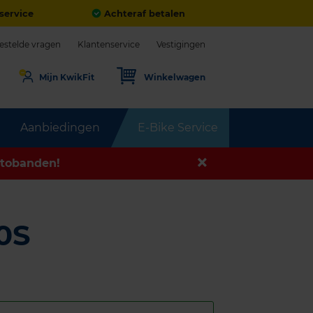
service
Achteraf betalen
estelde vragen
Klantenservice
Vestigingen
Mijn KwikFit
Winkelwagen
Aanbiedingen
E-Bike Service
tobanden!
0S