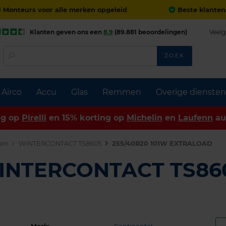
Monteurs voor alle merken opgeleid
Beste klanten
Klanten geven ons een
8,9
(89.881 beoordelingen)
Veelg
ZOEK
Airco
Accu
Glas
Remmen
Overige diensten
ng op
Pirelli
en 15% korting op
Michelin
en
Laufenn
au
den
WINTERCONTACT TS860S
255/40R20 101W EXTRALOAD
WINTERCONTACT TS86