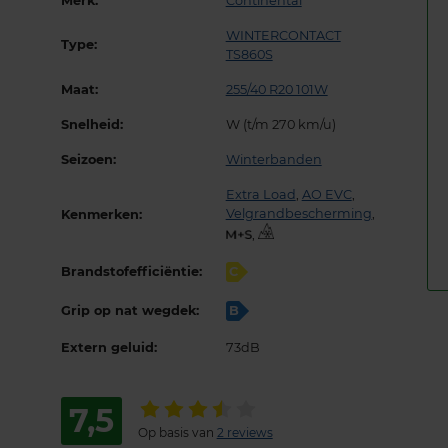
Merk:
Continental
WINTERCONTACT
Type:
TS860S
Maat:
255/40 R20 101W
Snelheid:
W (t/m 270 km/u)
Seizoen:
Winterbanden
Extra Load
,
AO EVC
,
Velgrandbescherming
,
Kenmerken:
,
Brandstofefficiëntie:
C
Grip op nat wegdek:
B
Extern geluid:
73dB
7,5
Op basis van
2 reviews