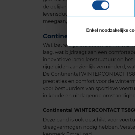
de gelijkmatige drukverdeling over he
levensduur. Onder normale omstand
meegaan, afhankelijk van je rijstijl en
Enkel noodzakelijke co
Continental WINTERCONTACT
Wat betreft geluid scoort de WINTER
laag, wat bijdraagt aan een comfortabel
innovatieve lamellenstructuur en het
rijgeluiden aanzienlijk verminderd, wat 
De Continental WINTERCONTACT TS860S
prestaties en comfort voor de winte
voor bestuurders van sportieve voertu
in koude en uitdagende omstandigh
Continental WINTERCONTACT TS860S
Deze band is ook geschikt voor voer
draagvermogen nodig hebben. Verste
kenmerk Extra Load.