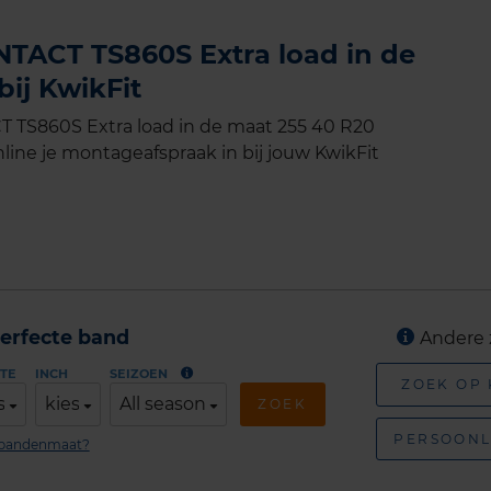
TACT TS860S Extra load in de
ij KwikFit
TS860S Extra load in de maat 255 40 R20
line je montageafspraak in bij jouw KwikFit
erfecte band
Andere 
TE
INCH
SEIZOEN
ZOEK OP
s
kies
All season
ZOEK
PERSOONL
n bandenmaat?