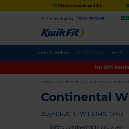
Klanttevredenheid 8,9
Wij helpen je graag.
088 - 5945348
Autobanden
Onderhoud
APK
Nu 20% korti
Home
Autobanden
Continental autoban
Continental 
255/40R20 101W EXTRALOAD