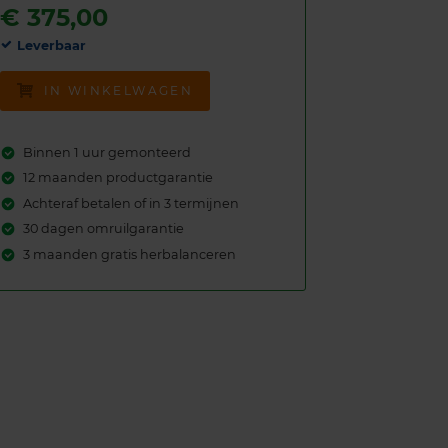
€
375,00
Leverbaar
IN WINKELWAGEN
Binnen 1 uur gemonteerd
12 maanden productgarantie
Achteraf betalen of in 3 termijnen
30 dagen omruilgarantie
3 maanden gratis herbalanceren