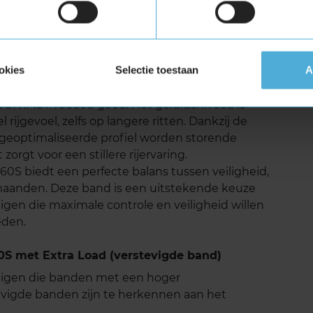
t loopvlak, wat bijdraagt aan een langere
igheden kan deze band meerdere seizoenen
 de omstandigheden waarin je rijdt.
okies
Selectie toestaan
A
 TS860S geluid
CONTACT TS860S goed. Het geluidsniveau is
 rijgevoel, zelfs op langere ritten. Dankzij de
 geoptimaliseerde profiel worden storende
zorgt voor een stillere rijervaring.
 biedt een perfecte balans tussen veiligheid,
rmaanden. Deze band is een uitstekende keuze
igen die maximale controle en veiligheid willen
eden.
 met Extra Load (verstevigde band)
tuigen die banden met een hoger
vigde banden zijn te herkennen aan het