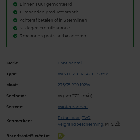
Binnen 1 uur gemonteerd
12 maanden productgarantie
Achteraf betalen of in 3 termijnen
30 dagen omruilgarantie
3 maanden gratis herbalanceren
Merk:
Continental
Type:
WINTERCONTACT TS860S
Maat:
275/35 R20 102W
Snelheid:
W (t/m 270 km/u)
Seizoen:
Winterbanden
Extra Load
,
EVC
,
Kenmerken:
Velgrandbescherming
,
,
Brandstofefficiëntie:
B