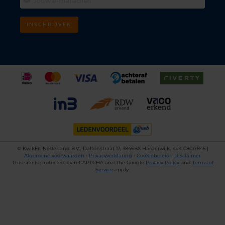
INSCHRIJVEN
©
KwikFit Nederland B.V., Daltonstraat 17, 3846BX Harderwijk, KvK 08017845 |
Algemene voorwaarden
•
Privacyverklaring
•
Cookiebeleid
•
Disclaimer
This site is protected by reCAPTCHA and the Google
Privacy Policy
and
Terms of
Service
apply.