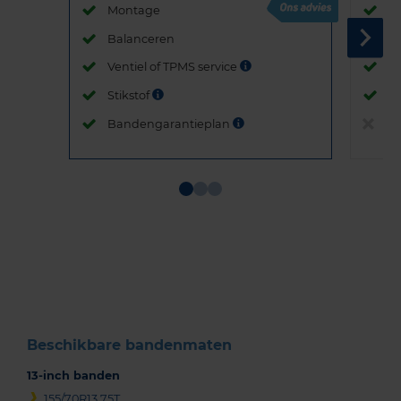
Montage
M
Balanceren
B
Ventiel of TPMS service
Ve
Stikstof
St
Bandengarantieplan
B
Item
1
of
3
Beschikbare bandenmaten
13-inch banden
155/70R13 75T