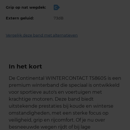
Grip op nat wegdek:
C
Extern geluid:
73dB
Vergelijk deze band met alternatieven
In het kort
De Continental WINTERCONTACT TS860S is een
premium winterband die speciaal is ontwikkeld
voor sportieve auto's en voertuigen met
krachtige motoren. Deze band biedt
uitstekende prestaties bij koude en winterse
omstandigheden, met een sterke focus op
veiligheid, grip en rijcomfort. Of je nu over
besneeuwde wegen rijdt of bij lage