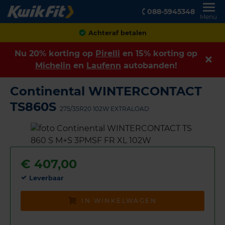
088-5945348
Menu
Achteraf betalen
Nu 20% korting op
Pirelli
en 15% korting op
Michelin
en
Laufenn
autobanden!
Continental WINTERCONTACT
TS860S
275/35R20 102W EXTRALOAD
€
407,00
Leverbaar
IN WINKELWAGEN