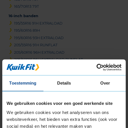
165/70R13 79T
16-inch banden
195/55R16 91H EXTRALOAD
195/60R16 89H
195/60R16 93H EXTRALOAD
205/55R16 91H RUNFLAT
205/60R16 96H EXTRALOAD
205/60R16 96H EXTRALOAD RUNFLAT
205/65R16 95H
17-inch banden
Toestemming
Details
Over
205/60R17 97H EXTRALOAD
205/65R17 100H EXTRALOAD
215/45R17 91H EXTRALOAD
We gebruiken cookies voor een goed werkende site
225/45R17 91H RUNFLAT
We gebruiken cookies voor het analyseren van ons
225/55R17 101H EXTRALOAD
websiteverkeer, het bieden van extra functies (ook voor
18-inch banden
social media) en het relevanter maken van