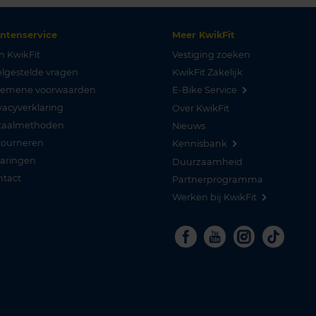
antenservice
Meer KwikFit
n KwikFit
Vestiging zoeken
lgestelde vragen
KwikFit Zakelijk
gemene voorwaarden
E-Bike Service
vacyverklaring
Over KwikFit
taalmethoden
Nieuws
tourneren
Kennisbank
varingen
Duurzaamheid
ntact
Partnerprogramma
Werken bij KwikFit
Facebook
Youtube
Instagra
Tikto