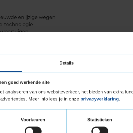
eeuwde en ijzige wegen
e-technologie
e voertuigen
kzij speciale lamellenstructuur
nelheden
ptimaliseerde rolweerstand
ten voor diverse sportwagens
Details
een goed werkende site
T TS860S levensduur
t analyseren van ons websiteverkeer, het bieden van extra func
advertenties. Meer info lees je in onze
privacyverklaring
.
WINTERCONTACT TS860S is indrukwekkend
e bestand is tegen slijtage, zelfs bij intensief
 Continental heeft ook aandacht besteed aan
Voorkeuren
Statistieken
t loopvlak, wat bijdraagt aan een langere