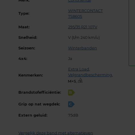
Merk:
Continental
WINTERCONTACT
Type:
TS860S
Maat:
295/35 R21 107V
Snelheid:
V (t/m 240 km/u)
Seizoen:
Winterbanden
4x4:
Ja
Extra Load
,
Velgrandbescherming
,
Kenmerken:
,
Brandstofefficiëntie:
B
Grip op nat wegdek:
C
Extern geluid:
75dB
Vergelijk deze band met alternatieven