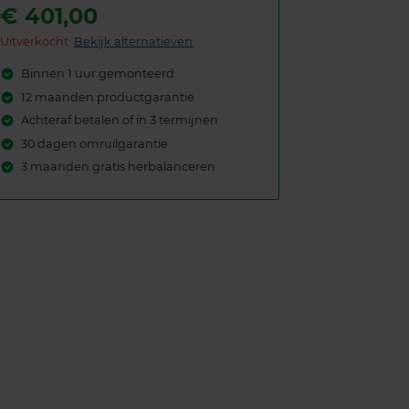
€
401,00
Uitverkocht:
Bekijk alternatieven
Binnen 1 uur gemonteerd
12 maanden productgarantie
Achteraf betalen of in 3 termijnen
30 dagen omruilgarantie
3 maanden gratis herbalanceren