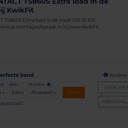
TACT TS860S Extra load in de
ij KwikFit
TS860S Extra load in de maat 295 35 R21
line je montageafspraak in bij jouw KwikFit
erfecte band
Andere 
TE
INCH
SEIZOEN
ZOEK OP
s
kies
All season
ZOEK
PERSOONL
n bandenmaat?