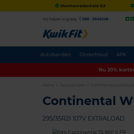
Klanttevredenheid 8,9
Wij helpen je graag.
088 - 5945348
Autobanden
Onderhoud
APK
Nu 20% korti
Home
Autobanden
Continental autoban
Continental 
295/35R21 107V EXTRALOAD