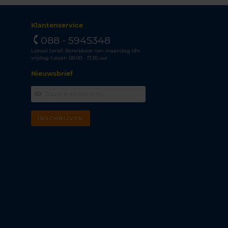
Klantenservice
088 - 5945348
Lokaal tarief. Bereikbaar van maandag t/m
vrijdag tussen 08.00 - 17.30 uur.
Nieuwsbrief
INSCHRIJVEN
m
k