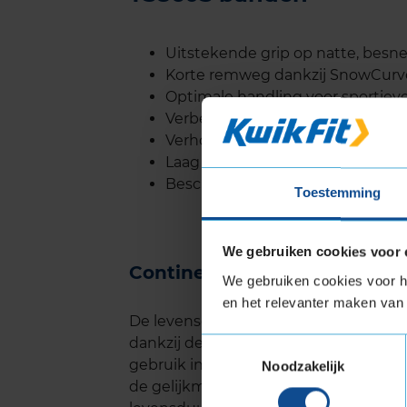
Uitstekende grip op natte, besn
Korte remweg dankzij SnowCurv
Optimale handling voor sportiev
Verbeterde tractie op sneeuw dan
Verhoogde stabiliteit bij hoge s
Laag brandstofverbruik door geo
Beschikbaar in verschillende ma
Toestemming
We gebruiken cookies voor 
Continental WINTERCONTAC
We gebruiken cookies voor he
en het relevanter maken van 
De levensduur van de Continental 
dankzij de duurzame rubbercompound di
Toestemmingsselectie
gebruik in winterse omstandigheden.
Noodzakelijk
de gelijkmatige drukverdeling over he