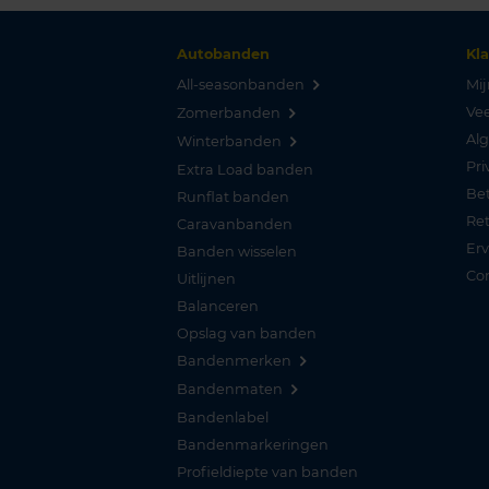
Autobanden
Kl
All-seasonbanden
Mij
Vee
Zomerbanden
Al
Winterbanden
Pri
Extra Load banden
Be
Runflat banden
Re
Caravanbanden
Er
Banden wisselen
Co
Uitlijnen
Balanceren
Opslag van banden
Bandenmerken
Bandenmaten
Bandenlabel
Bandenmarkeringen
Profieldiepte van banden