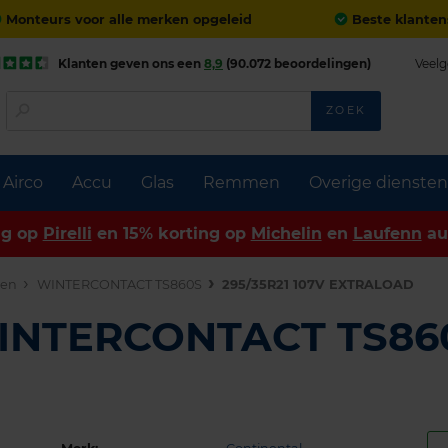
Monteurs voor alle merken opgeleid
Beste klanten
Klanten geven ons een
8,9
(90.072 beoordelingen)
Veelg
ZOEK
Airco
Accu
Glas
Remmen
Overige diensten
ng op
Pirelli
en 15% korting op
Michelin
en
Laufenn
au
den
WINTERCONTACT TS860S
295/35R21 107V EXTRALOAD
WINTERCONTACT TS86