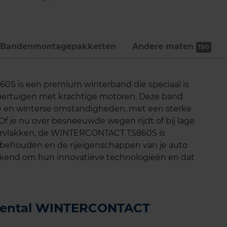
Bandenmontage­pakketten
Andere maten
150
S is een premium winterband die speciaal is
voertuigen met krachtige motoren. Deze band
de en winterse omstandigheden, met een sterke
. Of je nu over besneeuwde wegen rijdt of bij lage
ervlakken, de WINTERCONTACT TS860S is
 behouden en de rijeigenschappen van je auto
bekend om hun innovatieve technologieën en dat
tinental WINTERCONTACT