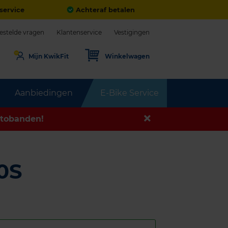
service
Achteraf betalen
estelde vragen
Klantenservice
Vestigingen
Mijn KwikFit
Winkelwagen
Aanbiedingen
E-Bike Service
tobanden!
0S