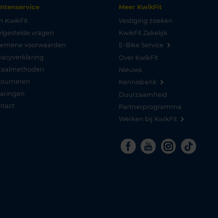
antenservice
Meer KwikFit
n KwikFit
Vestiging zoeken
lgestelde vragen
KwikFit Zakelijk
gemene voorwaarden
E-Bike Service
vacyverklaring
Over KwikFit
taalmethoden
Nieuws
tourneren
Kennisbank
varingen
Duurzaamheid
ntact
Partnerprogramma
Werken bij KwikFit
Facebook
Youtube
Instagra
Tikto