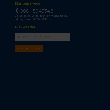
Klantenservice
088 - 5945348
Lokaal tarief. Bereikbaar van maandag t/m
vrijdag tussen 08.00 - 17.30 uur.
Nieuwsbrief
INSCHRIJVEN
m
k