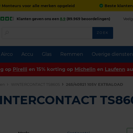
Monteurs voor alle merken opgeleid
Beste klanten
Klanten geven ons een
8,9
(89.969 beoordelingen)
Veelg
ZOEK
Airco
Accu
Glas
Remmen
Overige diensten
ng op
Pirelli
en 15% korting op
Michelin
en
Laufenn
au
den
WINTERCONTACT TS860S
265/40R21 105V EXTRALOAD
WINTERCONTACT TS86