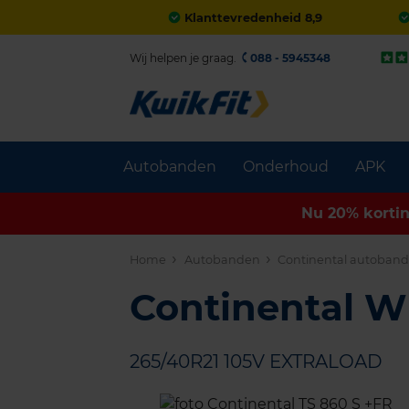
Klanttevredenheid 8,9
Wij helpen je graag.
088 - 5945348
Autobanden
Onderhoud
APK
Nu 20% korti
Home
Autobanden
Continental autoban
Continental 
265/40R21 105V EXTRALOAD