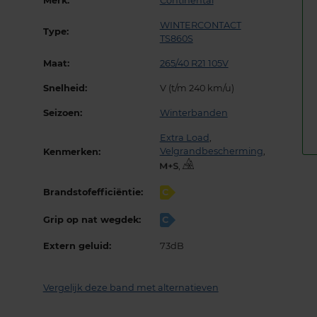
Merk:
Continental
WINTERCONTACT
Type:
TS860S
Maat:
265/40 R21 105V
Snelheid:
V (t/m 240 km/u)
Seizoen:
Winterbanden
Extra Load
,
Velgrandbescherming
,
Kenmerken:
,
Brandstofefficiëntie:
C
Grip op nat wegdek:
C
Extern geluid:
73dB
Vergelijk deze band met alternatieven