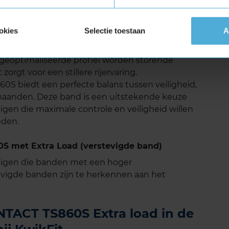
 TS860S geluid
okies
Selectie toestaan
A
CONTACT TS860S goed. Het geluidsniveau is
 rijgevoel, zelfs op langere ritten. Dankzij de
 geoptimaliseerde profiel worden storende
zorgt voor een stillere rijervaring.
 biedt een perfecte balans tussen veiligheid,
rmaanden. Deze band is een uitstekende keuze
igen die maximale controle en veiligheid willen
eden.
 met Extra Load (verstevigde band)
tuigen die banden met een hoger
vigde banden zijn te herkennen aan het
TACT TS860S Extra load in de