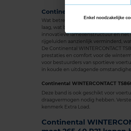
Continental WINTERCONTACT
Enkel noodzakelijke co
Wat betreft geluid scoort de WINTER
laag, wat bijdraagt aan een comfortabel
innovatieve lamellenstructuur en het
rijgeluiden aanzienlijk verminderd, wat 
De Continental WINTERCONTACT TS860S
prestaties en comfort voor de winte
voor bestuurders van sportieve voertu
in koude en uitdagende omstandigh
Continental WINTERCONTACT TS860S
Deze band is ook geschikt voor voer
draagvermogen nodig hebben. Verste
kenmerk Extra Load.
Continental WINTERCON