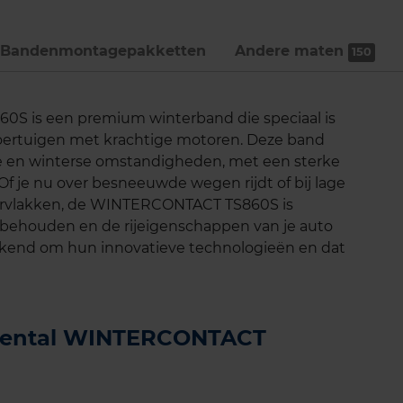
Bandenmontage­pakketten
Andere maten
150
S is een premium winterband die speciaal is
voertuigen met krachtige motoren. Deze band
de en winterse omstandigheden, met een sterke
. Of je nu over besneeuwde wegen rijdt of bij lage
ervlakken, de WINTERCONTACT TS860S is
 behouden en de rijeigenschappen van je auto
bekend om hun innovatieve technologieën en dat
tinental WINTERCONTACT