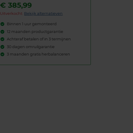
€
385,99
Uitverkocht:
Bekijk alternatieven
Binnen 1 uur gemonteerd
12 maanden productgarantie
Achteraf betalen of in 3 termijnen
30 dagen omruilgarantie
3 maanden gratis herbalanceren