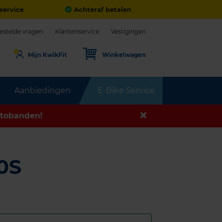
service
Achteraf betalen
estelde vragen
Klantenservice
Vestigingen
Mijn KwikFit
Winkelwagen
Aanbiedingen
E-Bike Service
tobanden!
0S