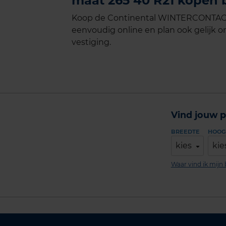
maat 265 40 R21 kopen b
Koop de Continental WINTERCONTACT 
eenvoudig online en plan ook gelijk on
vestiging.
Vind jouw p
BREEDTE
HOOG
kies
kie
Waar vind ik mij