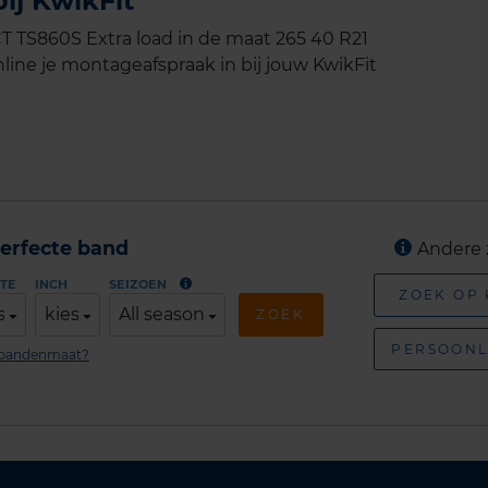
ij KwikFit
TS860S Extra load in de maat 265 40 R21
line je montageafspraak in bij jouw KwikFit
erfecte band
Andere 
TE
INCH
SEIZOEN
ZOEK OP
s
kies
All season
ZOEK
PERSOONL
n bandenmaat?