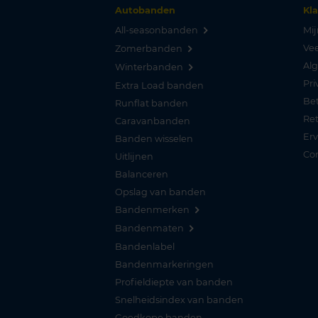
Autobanden
Kl
All-seasonbanden
Mij
Vee
Zomerbanden
Al
Winterbanden
Pri
Extra Load banden
Be
Runflat banden
Re
Caravanbanden
Er
Banden wisselen
Co
Uitlijnen
Balanceren
Opslag van banden
Bandenmerken
Bandenmaten
Bandenlabel
Bandenmarkeringen
Profieldiepte van banden
Snelheidsindex van banden
Goedkope banden