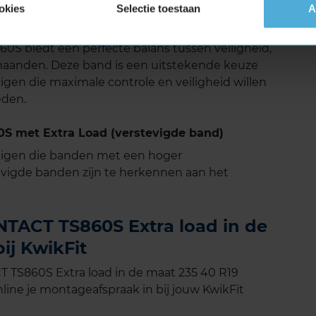
okies
Selectie toestaan
A
 geoptimaliseerde profiel worden storende
zorgt voor een stillere rijervaring.
 biedt een perfecte balans tussen veiligheid,
rmaanden. Deze band is een uitstekende keuze
igen die maximale controle en veiligheid willen
eden.
 met Extra Load (verstevigde band)
tuigen die banden met een hoger
vigde banden zijn te herkennen aan het
TACT TS860S Extra load in de
ij KwikFit
TS860S Extra load in de maat 235 40 R19
line je montageafspraak in bij jouw KwikFit