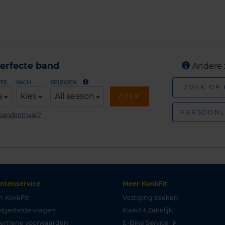
erfecte band
Andere 
TE
INCH
SEIZOEN
ZOEK OP
s
kies
All season
ZOEK
PERSOONL
n bandenmaat?
antenservice
Meer KwikFit
n KwikFit
Vestiging zoeken
lgestelde vragen
KwikFit Zakelijk
gemene voorwaarden
E-Bike Service