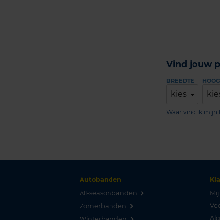
Vind jouw p
BREEDTE
HOOG
kies
kie
Waar vind ik mij
Autobanden
Kl
All-seasonbanden
Mij
Vee
Zomerbanden
Al
Winterbanden