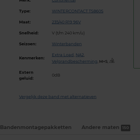
Merk:
Continental
Type:
WINTERCONTACT TS860S
Maat:
235/40 R19 96V
Snelheid:
V (t/m 240 km/u)
Seizoen:
Winterbanden
Extra Load
,
NA2
,
Kenmerken:
Velgrandbescherming
,
,
Extern
0dB
geluid:
Vergelijk deze band met alternatieven
Bandenmontage­pakketten
Andere maten
150