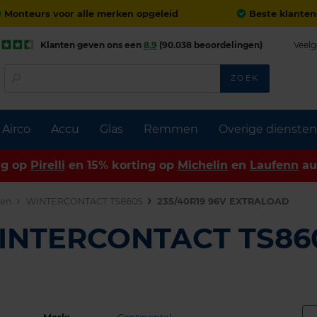
Monteurs voor alle merken opgeleid
Beste klanten
Klanten geven ons een
8,9
(90.038 beoordelingen)
Veelg
ZOEK
Airco
Accu
Glas
Remmen
Overige diensten
ng op
Pirelli
en 15% korting op
Michelin
en
Laufenn
au
den
WINTERCONTACT TS860S
235/40R19 96V EXTRALOAD
WINTERCONTACT TS86