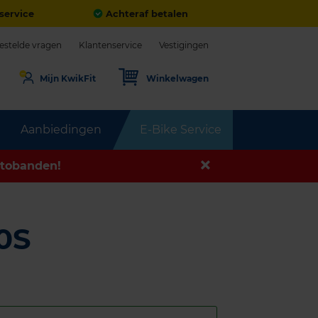
service
Achteraf betalen
estelde vragen
Klantenservice
Vestigingen
Mijn KwikFit
Winkelwagen
Aanbiedingen
E-Bike Service
tobanden!
0S