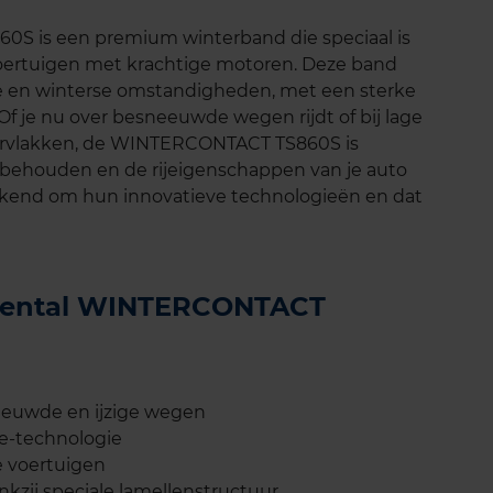
S is een premium winterband die speciaal is
voertuigen met krachtige motoren. Deze band
de en winterse omstandigheden, met een sterke
. Of je nu over besneeuwde wegen rijdt of bij lage
ervlakken, de WINTERCONTACT TS860S is
 behouden en de rijeigenschappen van je auto
bekend om hun innovatieve technologieën en dat
tinental WINTERCONTACT
eeuwde en ijzige wegen
e-technologie
e voertuigen
kzij speciale lamellenstructuur