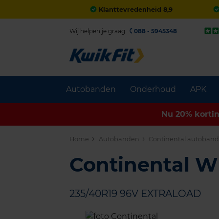
Klanttevredenheid 8,9
Wij helpen je graag.
088 - 5945348
Autobanden
Onderhoud
APK
Nu 20% korti
Home
Autobanden
Continental autoban
Continental 
235/40R19 96V EXTRALOAD