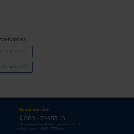
zoekopties:
 KENTEKEN
IJK ADVIES
Klantenservice
088 - 5945348
Lokaal tarief. Bereikbaar van maandag t/m
vrijdag tussen 08.00 - 17.30 uur.