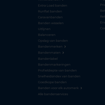
Pri
Extra Load banden
Be
Runflat banden
Re
Caravanbanden
Er
Banden wisselen
Co
Uitlijnen
Balanceren
Opslag van banden
Bandenmerken
Bandenmaten
Bandenlabel
Bandenmarkeringen
Profieldiepte van banden
Snelheidsindex van banden
Goedkope banden
Banden voor elk automerk
Alle bandenservices