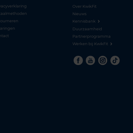
vacyverklaring
Over KwikFit
taalmethoden
Nieuws
tourneren
Kennisbank
varingen
Duurzaamheid
ntact
Partnerprogramma
Werken bij KwikFit
Facebook
Youtube
Instagra
Tikto