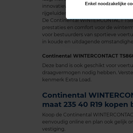
Enkel noodzakelijke co
innovatieve lamellenstructuur en het
rijgeluiden aanzienlijk verminderd, wat 
De Continental WINTERCONTACT TS860S
prestaties en comfort voor de winte
voor bestuurders van sportieve voertu
in koude en uitdagende omstandigh
Continental WINTERCONTACT TS860S
Deze band is ook geschikt voor voer
draagvermogen nodig hebben. Verste
kenmerk Extra Load.
Continental WINTERCON
maat 235 40 R19 kopen b
Koop de Continental WINTERCONTACT 
eenvoudig online en plan ook gelijk on
vestiging.