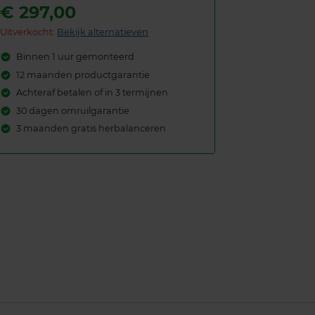
€
297,00
Uitverkocht:
Bekijk alternatieven
Binnen 1 uur gemonteerd
12 maanden productgarantie
Achteraf betalen of in 3 termijnen
30 dagen omruilgarantie
3 maanden gratis herbalanceren