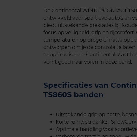
De Continental WINTERCONTACT TS860
ontwikkeld voor sportieve auto's en 
biedt uitstekende prestaties bij kou
focus op veiligheid, grip en rijcomfort
temperaturen op droge of natte opp
ontworpen om je de controle te laten
te optimaliseren. Continental staat 
komt goed naar voren in deze band.
Specificaties van Con
TS860S banden
Uitstekende grip op natte, besn
Korte remweg dankzij SnowCurv
Optimale handling voor sportiev
Verbeterde tractie op sneeuw dan